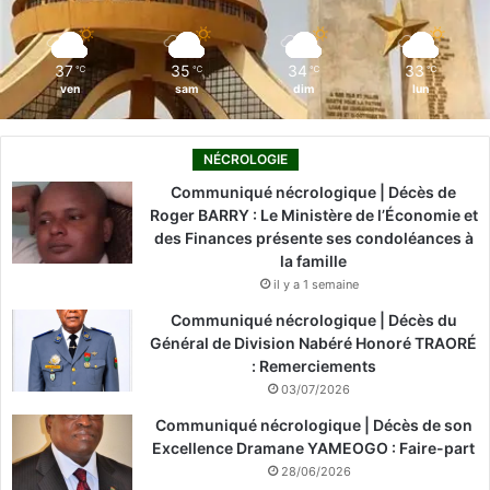
k
n
a
m
37
35
34
33
℃
℃
℃
℃
ven
sam
dim
lun
NÉCROLOGIE
Communiqué nécrologique | Décès de
Roger BARRY : Le Ministère de l’Économie et
des Finances présente ses condoléances à
la famille
il y a 1 semaine
Communiqué nécrologique | Décès du
Général de Division Nabéré Honoré TRAORÉ
: Remerciements
03/07/2026
Communiqué nécrologique | Décès de son
Excellence Dramane YAMEOGO : Faire-part
28/06/2026