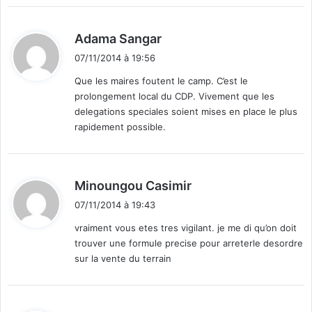
s
é
d
Adama Sangar
s
i
07/11/2014 à 19:56
t
Que les maires foutent le camp. C’est le
prolongement local du CDP. Vivement que les
:
delegations speciales soient mises en place le plus
rapidement possible.
d
Minoungou Casimir
i
07/11/2014 à 19:43
t
vraiment vous etes tres vigilant. je me di qu’on doit
trouver une formule precise pour arreterle desordre
:
sur la vente du terrain