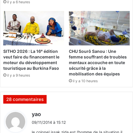
il y a 6 heures
n
A
,
F
s
d
e
o
l
n
o
n
n
e
l
1
SITHO 2026 : La 16ᵉ édition
CHU Sourô Sanou : Une
e
0
veut faire du financement le
femme souffrant de troubles
l
m
moteur du développement
mentaux accouche en toute
i
i
touristique au Burkina Faso
sécurité grâce à la
e
l
mobilisation des équipes
il y a 9 heures
u
l
il y a 10 heures
t
i
e
o
n
n
28 commentaires
a
s
n
p
d
yao
t
o
i
-
u
09/11/2014 à 15:12
t
c
r
le colonel issak zida est l’homme de la situation il