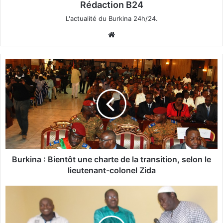
Rédaction B24
L'actualité du Burkina 24h/24.
We
bsi
te
B
u
r
k
i
n
a
:
B
i
Burkina : Bientôt une charte de la transition, selon le
e
lieutenant-colonel Zida
n
t
S
ô
o
t
u
u
l