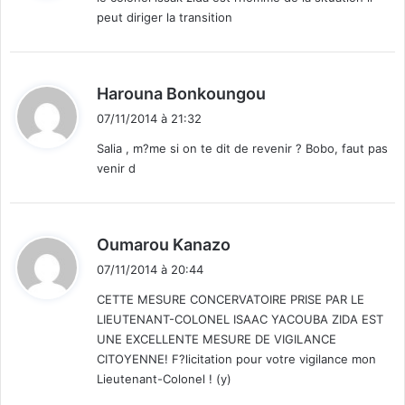
o
l
peut diriger la transition
l
:
a
o
p
n
r
e
i
d
Harouna Bonkoungou
l
s
i
Z
e
07/11/2014 à 21:32
t
i
e
Salia , m?me si on te dit de revenir ? Bobo, faut pas
d
n
venir d
:
a
c
h
a
r
d
Oumarou Kanazo
g
i
07/11/2014 à 20:44
e
t
d
CETTE MESURE CONCERVATOIRE PRISE PAR LE
e
LIEUTENANT-COLONEL ISAAC YACOUBA ZIDA EST
:
s
UNE EXCELLENTE MESURE DE VIGILANCE
b
CITOYENNE! F?licitation pour votre vigilance mon
l
Lieutenant-Colonel ! (y)
e
s