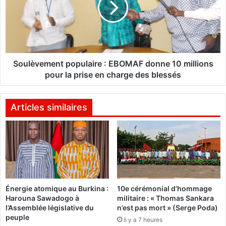
n
è
e
v
c
e
h
m
a
e
r
n
Soulèvement populaire : EBOMAF donne 10 millions
t
t
pour la prise en charge des blessés
e
p
d
o
e
p
Articles similaires
l
u
a
l
t
a
r
i
a
r
n
e
s
:
Énergie atomique au Burkina :
10e cérémonial d’hommage
i
E
Harouna Sawadogo à
militaire : « Thomas Sankara
t
B
l’Assemblée législative du
n’est pas mort » (Serge Poda)
i
O
peuple
il y a 7 heures
o
M