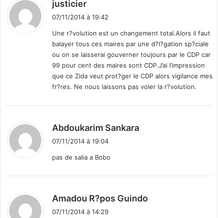
d
justicier
i
07/11/2014 à 19:42
t
Une r?volution est un changement total.Alors il faut
balayer tous ces maires par une d?l?gation sp?ciale
:
ou on se laisserai gouverner toujours par le CDP car
99 pour cent des maires sont CDP.J’ai l’impression
que ce Zida veut prot?ger le CDP alors vigilance mes
fr?res. Ne nous laissons pas voler la r?volution.
d
Abdoukarim Sankara
i
07/11/2014 à 19:04
t
pas de salia a Bobo
:
d
Amadou R?pos Guindo
i
07/11/2014 à 14:29