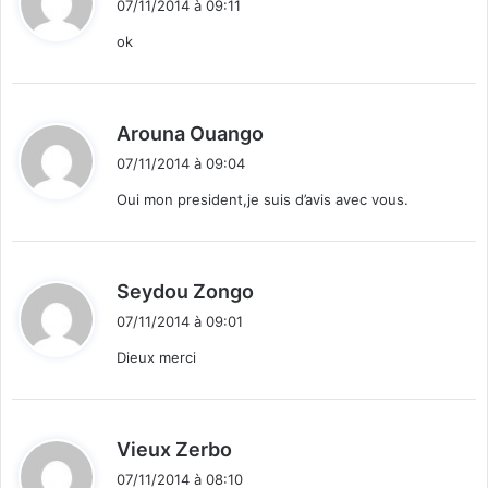
07/11/2014 à 09:11
t
ok
:
d
Arouna Ouango
i
07/11/2014 à 09:04
t
Oui mon president,je suis d’avis avec vous.
:
d
Seydou Zongo
i
07/11/2014 à 09:01
t
Dieux merci
:
d
Vieux Zerbo
i
07/11/2014 à 08:10