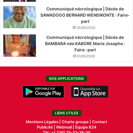
Communiqué nécrologique | Décès de
SAWADOGO BERNARD WENDIKONTE : Faire-
part
26/06/2026
Communiqué nécrologique | Décès de
BAMBARA née KABORE Marie Josephe :
Faire -part
01/06/2026
NOS APPLICATIONS
LIENS UTILES
Mentions Légales |
Charte groupe |
Contact
Publicité
|
Webmail |
Equipe B24
Tél : +( 226) 25-33-38-30