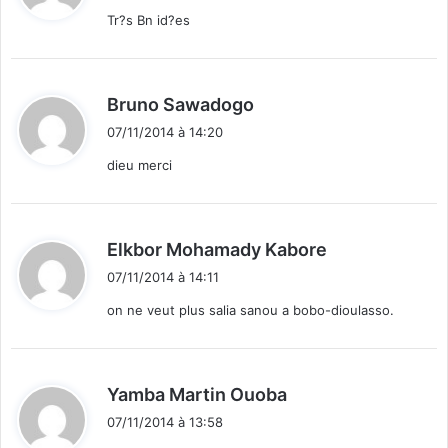
t
Tr?s Bn id?es
:
d
Bruno Sawadogo
i
07/11/2014 à 14:20
t
dieu merci
:
d
Elkbor Mohamady Kabore
i
07/11/2014 à 14:11
t
on ne veut plus salia sanou a bobo-dioulasso.
:
d
Yamba Martin Ouoba
i
07/11/2014 à 13:58
t