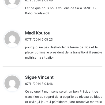
07/11/2014 à 05:46
t
Est ce que nous nous voulons de Salia SANOU ?
Bobo Dioulasso?
:
d
Madi Koutou
i
07/11/2014 à 05:23
t
pourquoi ne pas deshabiller la tenue de zida et le
placer comme le president de la transition? il semble
:
maitriser la situation
d
Sigue Vincent
i
07/11/2014 à 04:46
t
Ce colonel ? mon sens serait un bon Pr?sident de
transition au regard de la pagaille au niveau politique
:
et civile ,4 jours 4 pr?sidents ;une tentative mortelle