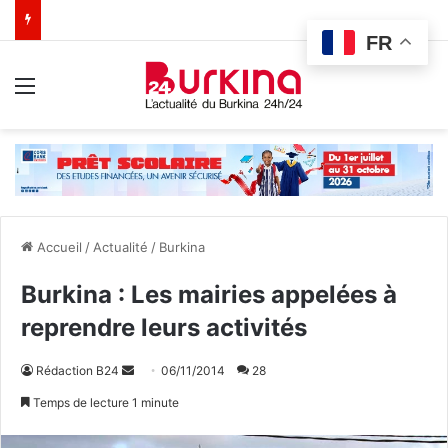
FR
Menu
Accueil
/
Actualité
/
Burkina
Burkina : Les mairies appelées à
reprendre leurs activités
Rédaction B24
E
06/11/2014
28
n
Temps de lecture 1 minute
v
o