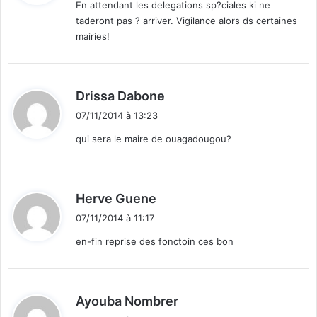
En attendant les delegations sp?ciales ki ne
taderont pas ? arriver. Vigilance alors ds certaines
:
mairies!
d
Drissa Dabone
i
07/11/2014 à 13:23
t
qui sera le maire de ouagadougou?
:
d
Herve Guene
i
07/11/2014 à 11:17
t
en-fin reprise des fonctoin ces bon
:
d
Ayouba Nombrer
i