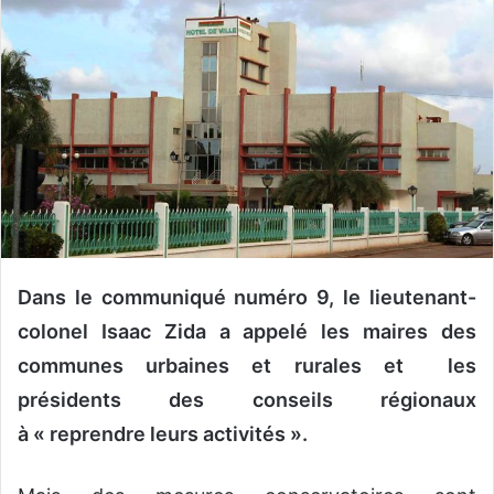
y
e
r
u
n
c
o
u
r
r
i
Dans le communiqué numéro 9, le lieutenant-
e
colonel Isaac Zida a appelé les maires des
l
communes urbaines et rurales et les
présidents des conseils régionaux
à « reprendre leurs activités ».