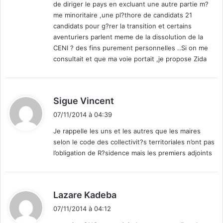
de diriger le pays en excluant une autre partie m?
me minoritaire ,une pl?thore de candidats 21
candidats pour g?rer la transition et certains
aventuriers parlent meme de la dissolution de la
CENI ? des fins purement personnelles ..Si on me
consultait et que ma voie portait ,je propose Zida
d
Sigue Vincent
i
07/11/2014 à 04:39
t
Je rappelle les uns et les autres que les maires
selon le code des collectivit?s territoriales n’ont pas
:
l’obligation de R?sidence mais les premiers adjoints
d
Lazare Kadeba
i
07/11/2014 à 04:12
t