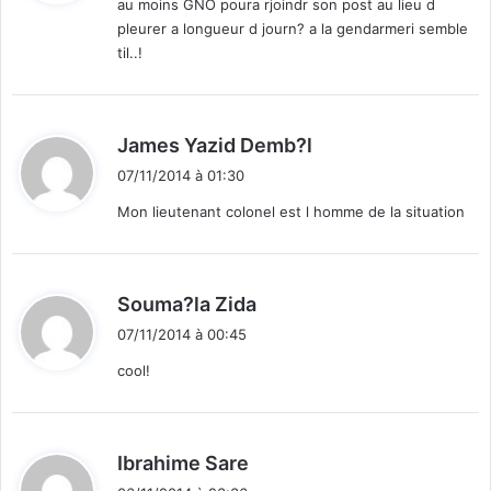
au moins GNO poura rjoindr son post au lieu d
pleurer a longueur d journ? a la gendarmeri semble
:
til..!
d
James Yazid Demb?l
i
07/11/2014 à 01:30
t
Mon lieutenant colonel est l homme de la situation
:
d
Souma?la Zida
i
07/11/2014 à 00:45
t
cool!
:
d
Ibrahime Sare
i