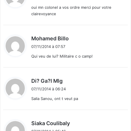
t
oui mn colonel a vos ordre merci pour votre
clairevoyance
:
d
Mohamed Billo
i
07/11/2014 à 07:57
t
Qui veu de lui? Militaire c o camp!
:
d
Di? Ga?l Mlg
i
07/11/2014 à 06:24
t
Salia Sanou, ont t veut pa
:
d
Siaka Coulibaly
i