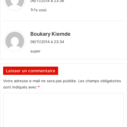
06/11/2014 à 23:36
t
Tr?s cool.
:
d
Boukary Kiemde
i
06/11/2014 à 23:34
t
super
:
Laisser un commentaire
Votre adresse e-mail ne sera pas publiée.
Les champs obligatoires
sont indiqués avec
*
C
o
m
m