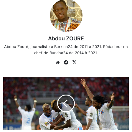
Abdou ZOURE
Abdou Zouré, journaliste à Burkina24 de 2011 à 2021. Rédacteur en
chef de Burkina24 de 2014 à 2021.
We
Fa
X
bsi
ce
te
bo
C
ok
A
N
2
0
1
5
:
L