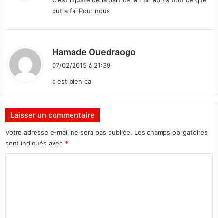
put a fai Pour nous
:
d
Hamade Ouedraogo
i
07/02/2015 à 21:39
t
c est bien ca
:
Laisser un commentaire
Votre adresse e-mail ne sera pas publiée.
Les champs obligatoires
sont indiqués avec
*
C
o
m
m