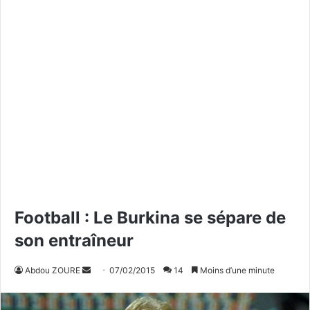
Football : Le Burkina se sépare de
son entraîneur
Abdou ZOURE
E
07/02/2015
14
Moins d’une minute
n
v