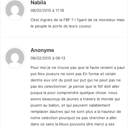
d
Nabila
i
08/02/2015 à 11:16
t
C’est ingrats de la FBF ? l ?gard de ce monsieur mais
le peuple le porte ds leurs coueur
:
d
Anonyme
i
08/02/2015 à 08:13
t
Pour moi je ne trouve pas que la faute revient a paul
put.Nos joueurs ne sont pas En forme et cetain
:
dentre eux ont du poid sur put qui ne peut pas ne
pas les celectionner .je pense que le fbf doit aller
jusqua la pour comprendre quelque chose .nous
avons beaucoup de jeunes a travers le monde qui
jouent au ballon, et qui peuvent valablement
remplacer dautres qui ne sont plus a la hauteur de
notre celection pourquoi ne pas chercher a aller
dans ce sans la.Nous pouvons dire merci a ses