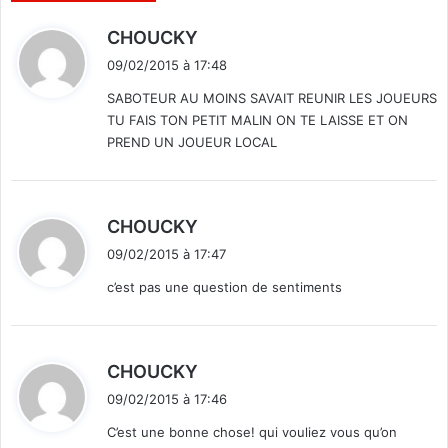
d
CHOUCKY
i
09/02/2015 à 17:48
t
SABOTEUR AU MOINS SAVAIT REUNIR LES JOUEURS
TU FAIS TON PETIT MALIN ON TE LAISSE ET ON
:
PREND UN JOUEUR LOCAL
d
CHOUCKY
i
09/02/2015 à 17:47
t
c’est pas une question de sentiments
:
d
CHOUCKY
i
09/02/2015 à 17:46
t
C’est une bonne chose! qui vouliez vous qu’on