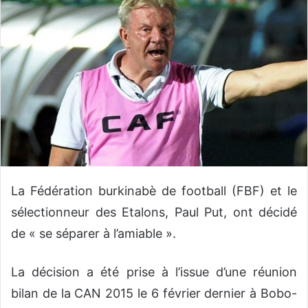
o
y
e
r
u
n
c
o
u
r
r
La Fédération burkinabè de football (FBF) et le
i
e
sélectionneur des Etalons, Paul Put, ont décidé
l
de « se séparer à l’amiable ».
La décision a été prise à l’issue d’une réunion
bilan de la CAN 2015 le 6 février dernier à Bobo-