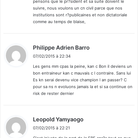
pensons que le pr?sident et sa suite doivent le
suivre, nous voulons un cn civil parce que nos
institutions sont r?publicaines et non dictatoriale
comme au temps de blaise,
d
Philippe Adrien Barro
i
07/02/2015 à 22:34
t
Les gens mm cpas la peine, kan c Bon il deviens un
bon entraineur kan c mauvais c l contraire. Sans lui
:
Es kn serai devenu vice champion l an passer? C
pour sa ns n evoluons jamais la et si sa continue on
risk de rester dernier
d
Leopold Yamyaogo
i
07/02/2015 à 22:21
t
C'est injuste de la part de la FBF apr?s tout ce que