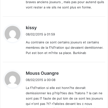
braves anciens joueurs , mais pas pour autend quils
vont rester a vie sils ne sont plus en forme.
d
kissy
i
08/02/2015 à 01:59
t
Au contraire ce sont certains joueurs et certains
membres de la f?d?ration qui devaient demitionner.
:
Put est bon et m?rite sa place. Burkinab
d
Mouss Ouangre
i
08/02/2015 à 00:08
t
La f?d?ration si elle est honn?te devrait
demissionner les p?rip?ties des ?talons ? la can ne
:
sont pas l? faute de put loin de ce sont les joueurs
qui n'ont pas ?t? r?alistes devant les c nous