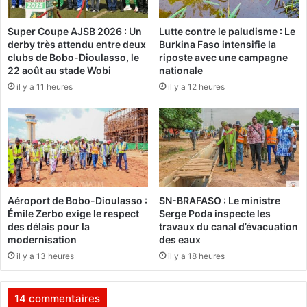
e
s
m
e
Super Coupe AJSB 2026 : Un
Lutte contre le paludisme : Le
a
r
derby très attendu entre deux
Burkina Faso intensifie la
r
o
clubs de Bobo-Dioulasso, le
riposte avec une campagne
c
n
22 août au stade Wobi
nationale
h
t
il y a 11 heures
il y a 12 heures
e
j
d
u
u
g
p
é
o
e
d
s
i
u
Aéroport de Bobo-Dioulasso :
SN-BRAFASO : Le ministre
m
Émile Zerbo exige le respect
Serge Poda inspecte les
des délais pour la
travaux du canal d’évacuation
modernisation
des eaux
il y a 13 heures
il y a 18 heures
14 commentaires