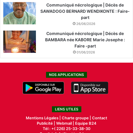
Communiqué nécrologique | Décès de
SAWADOGO BERNARD WENDIKONTE : Faire-
part
26/06/2026
Communiqué nécrologique | Décès de
BAMBARA née KABORE Marie Josephe :
Faire -part
01/06/2026
NOS APPLICATIONS
LIENS UTILES
Mentions Légales |
Charte groupe |
Contact
Publicité
|
Webmail |
Equipe B24
Tél : +( 226) 25-33-38-30