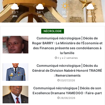
m
33
34
35
35
℃
℃
℃
℃
dim
lun
mar
mer
NÉCROLOGIE
Communiqué nécrologique | Décès de
Roger BARRY : Le Ministère de l’Économie et
des Finances présente ses condoléances à
la famille
il y a 2 semaines
Communiqué nécrologique | Décès du
Général de Division Nabéré Honoré TRAORÉ
: Remerciements
03/07/2026
Communiqué nécrologique | Décès de son
Excellence Dramane YAMEOGO : Faire-part
28/06/2026