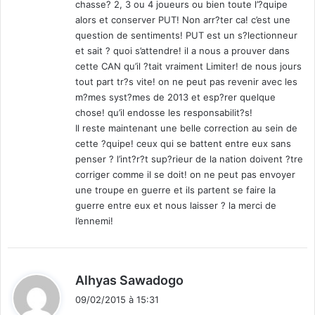
chasse? 2, 3 ou 4 joueurs ou bien toute l’?quipe
:
alors et conserver PUT! Non arr?ter ca! c’est une
question de sentiments! PUT est un s?lectionneur
et sait ? quoi s’attendre! il a nous a prouver dans
cette CAN qu’il ?tait vraiment Limiter! de nous jours
tout part tr?s vite! on ne peut pas revenir avec les
m?mes syst?mes de 2013 et esp?rer quelque
chose! qu’il endosse les responsabilit?s!
Il reste maintenant une belle correction au sein de
cette ?quipe! ceux qui se battent entre eux sans
penser ? l’int?r?t sup?rieur de la nation doivent ?tre
corriger comme il se doit! on ne peut pas envoyer
une troupe en guerre et ils partent se faire la
guerre entre eux et nous laisser ? la merci de
l’ennemi!
d
Alhyas Sawadogo
i
09/02/2015 à 15:31
t