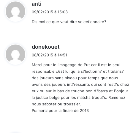
d
anti
i
09/02/2015 à 15:03
t
Dis moi ce que veut dire selectionnaire?
:
d
donekouet
i
08/02/2015 à 14:51
t
Merci pour le limogeage de Put car il est le seul
responsable c’est lui qui a s?lectionn? et titularis?
:
des joueurs sans niveau pour temps que nous
avons des joueurs int?ressants qui sont rest?s chez
eux ou sur le ban de touche.bon d?barra et Bonjour
la justice belge pour les matchs truqu?s. Ramenez
nous saboter ou troussier.
Ps:merci pour la finale de 2013