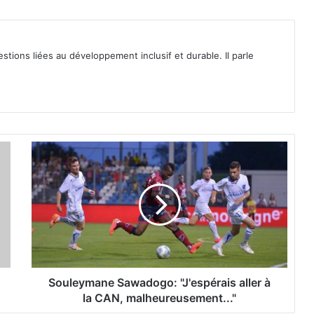
tions liées au développement inclusif et durable. Il parle
S
o
u
l
e
y
m
a
n
e
Souleymane Sawadogo: "J'espérais aller à
S
la CAN, malheureusement..."
a