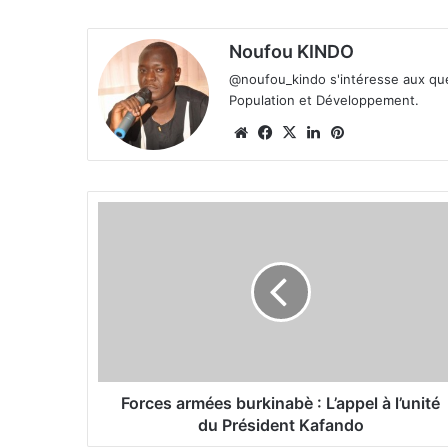
Noufou KINDO
@noufou_kindo s'intéresse aux ques
Population et Développement.
We
Fa
X
Lin
Pin
bsi
ce
ke
ter
te
bo
din
est
ok
F
o
r
c
e
s
a
r
m
é
Forces armées burkinabè : L’appel à l’unité
e
du Président Kafando
s