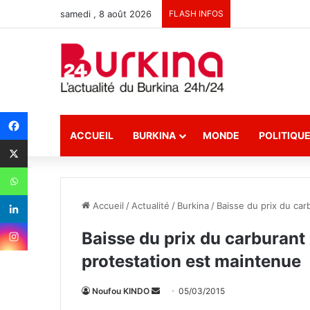
samedi , 8 août 2026
FLASH INFOS
ACCUEIL
BURKINA
MONDE
POLITIQU
Accueil
/
Actualité
/
Burkina
/
Baisse du prix du car
Baisse du prix du carburant 
protestation est maintenue
Noufou KINDO
E
05/03/2015
n