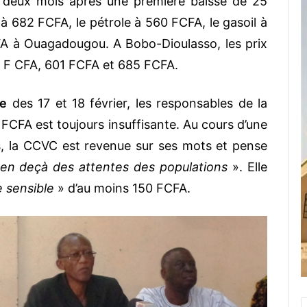
 deux mois après une première baisse de 25
é à 682 FCFA, le pétrole à 560 FCFA, le gasoil à
A à Ouagadougou. A Bobo-Dioulasso, les prix
 F CFA, 601 FCFA et 685 FCFA.
ve
des 17 et 18 février, les responsables de la
CFA est toujours insuffisante. Au cours d’une
s, la CCVC est revenue sur ses mots et pense
en deçà des attentes des populations
». Elle
e sensible
» d’au moins 150 FCFA.