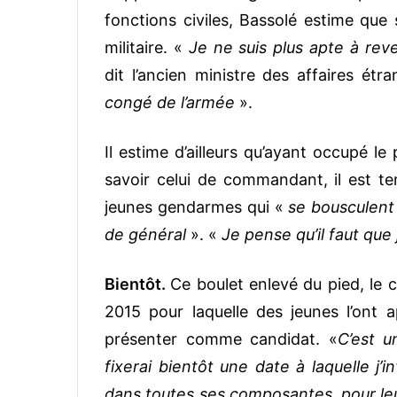
fonctions civiles, Bassolé estime que s
militaire. «
Je ne suis plus apte à re
dit l’ancien ministre des affaires étr
congé de l’armée
».
Il estime d’ailleurs qu’ayant occupé l
savoir celui de commandant, il est t
jeunes gendarmes qui «
se bousculent
de général
». «
Je pense qu’il faut que
Bientôt.
Ce boulet enlevé du pied, le c
2015 pour laquelle des jeunes l’ont 
présenter comme candidat. «
C’est u
fixerai bientôt une date à laquelle j’
dans toutes ses composantes, pour l