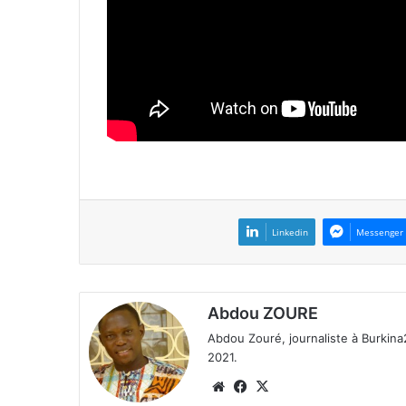
Linkedin
Messenger
Abdou ZOURE
Abdou Zouré, journaliste à Burkin
2021.
We
Fa
X