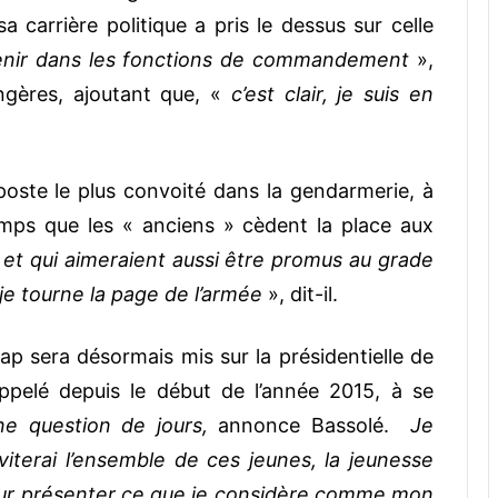
a carrière politique a pris le dessus sur celle
venir dans les fonctions de commandement
»,
angères, ajoutant que, «
c’est clair, je suis en
e poste le plus convoité dans la gendarmerie, à
emps que les « anciens » cèdent la place aux
 et qui aimeraient aussi être promus au grade
 je tourne la page de l’armée
», dit-il.
ap sera désormais mis sur la présidentielle de
appelé depuis le début de l’année 2015, à se
ne question de jours,
annonce Bassolé.
Je
inviterai l’ensemble de ces jeunes, la jeunesse
eur présenter ce que je considère comme mon