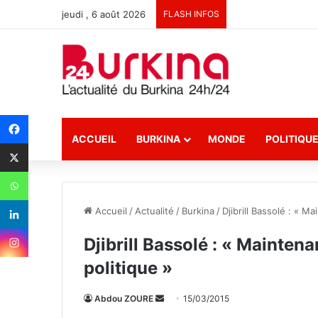
jeudi , 6 août 2026
FLASH INFOS
ACCUEIL
BURKINA
MONDE
POLITIQU
Accueil
/
Actualité
/
Burkina
/
Djibrill Bassolé : « M
Djibrill Bassolé : « Maintena
politique »
Abdou ZOURE
E
15/03/2015
n