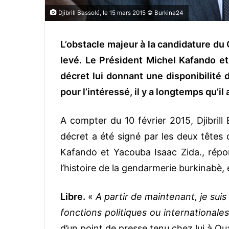
Djibrill Bassolé, le 15 mars 2015 © Burkina24
L’obstacle majeur à la candidature du G
levé. Le Président Michel Kafando et
décret lui donnant une disponibilité
pour l’intéressé, il y a longtemps qu’il
A compter du 10 février 2015, Djibrill 
décret a été signé par les deux têtes d
Kafando et Yacouba Isaac Zida., rép
l’histoire de la gendarmerie burkinabè, 
Libre.
«
A partir de maintenant, je suis
fonctions politiques ou internationales
d’un point de presse tenu chez lui à O