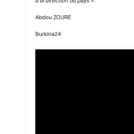
à la direction du pays
».
Abdou ZOURE
Burkina24