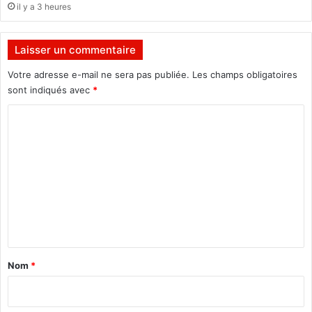
n
il y a 3 heures
i
d
q
s
u
a
Laisser un commentaire
e
p
,
a
Votre adresse e-mail ne sera pas publiée.
Les champs obligatoires
E
r
sont indiqués avec
*
n
t
C
r
i
i
c
o
c
i
m
o
p
P
a
m
i
t
e
o
i
n
n
o
e
n
t
t
a
t
Nom
*
i
i
e
r
n