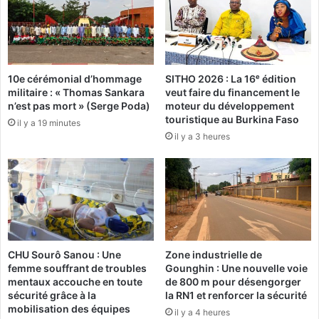
j
a
o
j
i
u
n
s
t
t
e
10e cérémonial d’hommage
SITHO 2026 : La 16ᵉ édition
i
militaire : « Thomas Sankara
veut faire du financement le
t
c
n’est pas mort » (Serge Poda)
moteur du développement
p
e
touristique au Burkina Faso
r
il y a 19 minutes
:
il y a 3 heures
é
L
p
a
a
C
r
G
a
T
t
-
e
B
u
s
CHU Sourô Sanou : Une
Zone industrielle de
r
u
femme souffrant de troubles
Gounghin : Une nouvelle voie
p
s
mentaux accouche en toute
de 800 m pour désengorger
h
p
sécurité grâce à la
la RN1 et renforcer la sécurité
y
e
mobilisation des équipes
il y a 4 heures
s