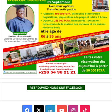
RETROUVEZ-NOUS SUR FACEBOOK
F
X
L
Y
I
T