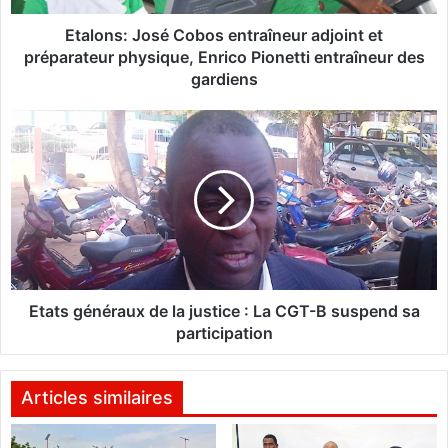
J
o
Etalons: José Cobos entraîneur adjoint et
s
préparateur physique, Enrico Pionetti entraîneur des
é
gardiens
C
o
E
b
t
o
a
s
t
e
s
n
g
t
é
r
n
a
é
î
r
Etats généraux de la justice : La CGT-B suspend sa
n
a
participation
e
u
u
x
r
d
Articles similaires
a
e
d
l