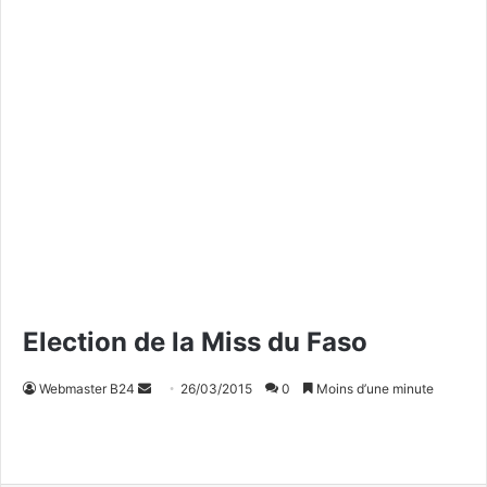
Election de la Miss du Faso
Webmaster B24
E
26/03/2015
0
Moins d’une minute
n
v
o