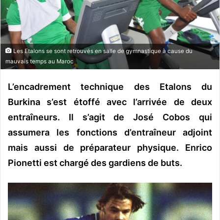
n
c
o
u
r
Les Etalons se sont retrouvés en salle de gymnastique à cause du
r
mauvais temps au Maroc
i
e
L’encadrement technique des Etalons du
l
Burkina s’est étoffé avec l’arrivée de deux
entraîneurs. Il s’agit de José Cobos qui
assumera les fonctions d’entraîneur adjoint
mais aussi de préparateur physique. Enrico
Pionetti est chargé des gardiens de buts.