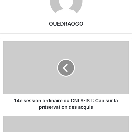
OUEDRAOGO
1
4
e
s
e
s
s
i
o
n
14e session ordinaire du CNLS-IST: Cap sur la
o
préservation des acquis
r
d
E
i
l
n
e