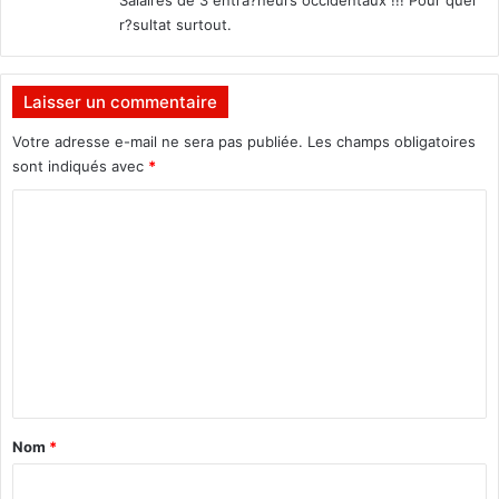
i
:
r?sultat surtout.
s
Laisser un commentaire
Votre adresse e-mail ne sera pas publiée.
Les champs obligatoires
sont indiqués avec
*
C
o
m
m
e
n
t
a
Nom
*
i