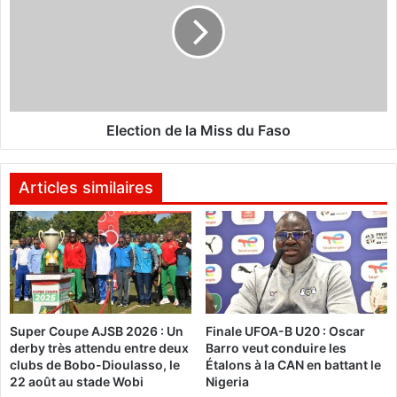
a
c
i
t
r
i
e
o
d
n
u
d
C
e
Election de la Miss du Faso
N
l
L
a
S
M
Articles similaires
-
i
I
s
S
s
T
d
:
u
C
F
a
a
Super Coupe AJSB 2026 : Un
Finale UFOA-B U20 : Oscar
p
s
derby très attendu entre deux
Barro veut conduire les
s
o
clubs de Bobo-Dioulasso, le
Étalons à la CAN en battant le
u
22 août au stade Wobi
Nigeria
r