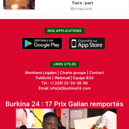
Faire -part
01/06/2026
NOS APPLICATIONS
LIENS UTILES
Mentions Légales |
Charte groupe |
Contact
Publicité
|
Webmail |
Equipe B24
Tél : +( 226) 25-33-38-30
Email: info[at]burkina24.com
Burkina 24 : 17 Prix Galian remportés