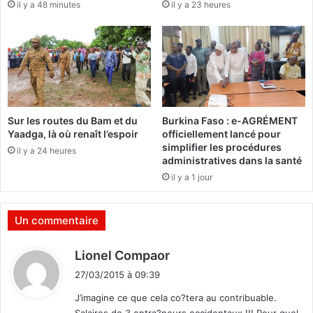
il y a 48 minutes
il y a 23 heures
l
a
p
r
é
s
e
r
Sur les routes du Bam et du
Burkina Faso : e-AGRÉMENT
v
Yaadga, là où renaît l’espoir
officiellement lancé pour
a
simplifier les procédures
il y a 24 heures
t
administratives dans la santé
i
il y a 1 jour
o
n
d
Un commentaire
e
s
d
Lionel Compaor
a
i
c
27/03/2015 à 09:39
t
q
J’imagine ce que cela co?tera au contribuable.
u
Salaires de 3 entra?neurs occidentaux !!! Pour quel