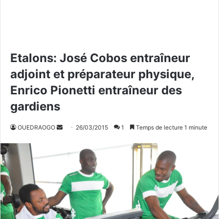
Etalons: José Cobos entraîneur
adjoint et préparateur physique,
Enrico Pionetti entraîneur des
gardiens
OUEDRAOGO
E
26/03/2015
1
Temps de lecture 1 minute
n
v
o
y
e
r
u