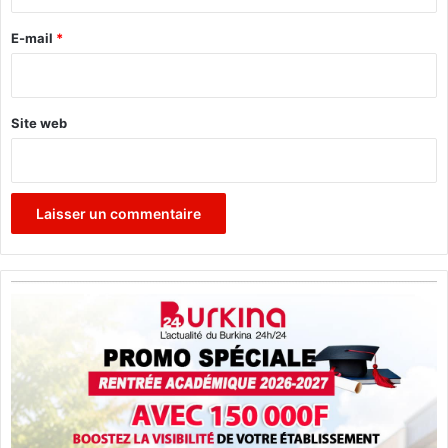
r
e
E-mail
*
*
Site web