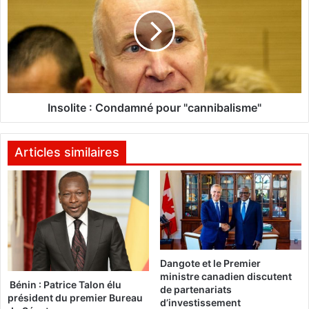
g
s
é
o
n
l
é
i
r
t
a
e
l
:
e
C
Insolite : Condamné pour "cannibalisme"
d
o
e
n
l
d
Articles similaires
a
a
C
m
C
n
V
é
C
p
l
o
e
u
Dangote et le Premier
8
r
ministre canadien discutent
a
"
Bénin : Patrice Talon élu
de partenariats
v
c
président du premier Bureau
d’investissement
r
a