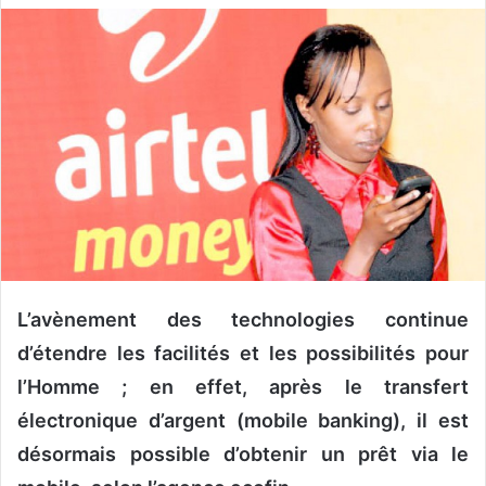
v
o
y
e
r
u
n
c
o
u
r
r
L’avènement des technologies continue
i
d’étendre les facilités et les possibilités pour
e
l’Homme ; en effet, après le transfert
l
électronique d’argent (mobile banking), il est
désormais possible d’obtenir un prêt via le