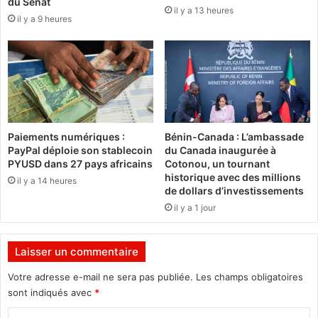
du Sénat
il y a 13 heures
i
n
il y a 9 heures
l
n
p
i
r
b
o
a
c
l
h
i
a
s
i
m
Paiements numériques :
Bénin-Canada : L’ambassade
n
e
PayPal déploie son stablecoin
du Canada inaugurée à
PYUSD dans 27 pays africains
Cotonou, un tournant
"
historique avec des millions
il y a 14 heures
de dollars d’investissements
il y a 1 jour
Laisser un commentaire
Votre adresse e-mail ne sera pas publiée.
Les champs obligatoires
sont indiqués avec
*
C