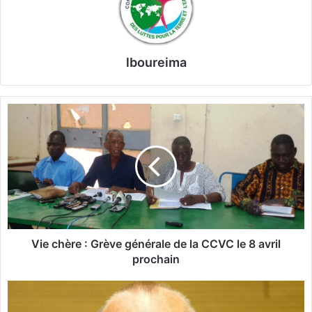
lboureima
V
i
e
c
h
è
r
e
:
G
Vie chère : Grève générale de la CCVC le 8 avril
r
prochain
è
v
I
e
n