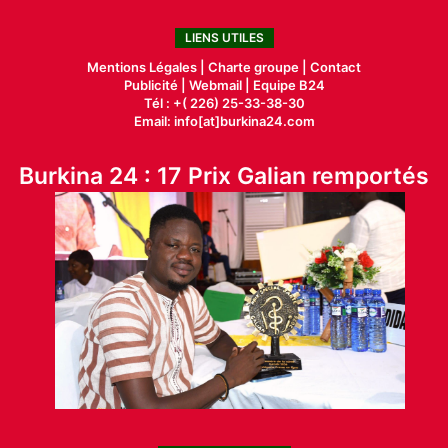
LIENS UTILES
Mentions Légales |
Charte groupe |
Contact
Publicité
|
Webmail |
Equipe B24
Tél : +( 226) 25-33-38-30
Email: info[at]burkina24.com
Burkina 24 : 17 Prix Galian remportés