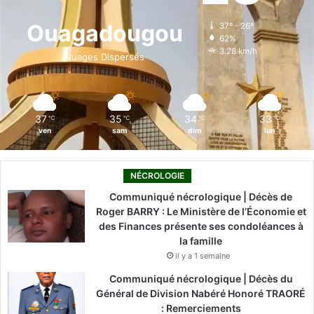
o
d
b
g
k
Ouagadougou
37º - 26º
62%
o
i
e
r
3.28 km/h
Nuages Dispersés
k
n
a
m
37
35
34
33
℃
℃
℃
℃
ven
sam
dim
lun
NÉCROLOGIE
Communiqué nécrologique | Décès de
Roger BARRY : Le Ministère de l’Économie et
des Finances présente ses condoléances à
la famille
il y a 1 semaine
Communiqué nécrologique | Décès du
Général de Division Nabéré Honoré TRAORÉ
: Remerciements