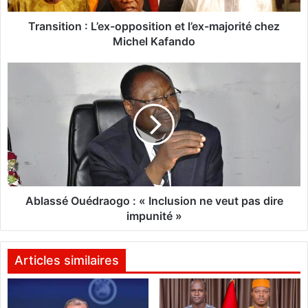
o
n
Transition : L’ex-opposition et l’ex-majorité chez
:
Michel Kafando
L
’
A
e
b
x
l
-
a
o
s
p
s
p
é
o
O
s
u
i
é
Ablassé Ouédraogo : « Inclusion ne veut pas dire
t
d
impunité »
i
r
o
a
n
o
Articles similaires
e
g
t
o
l
: