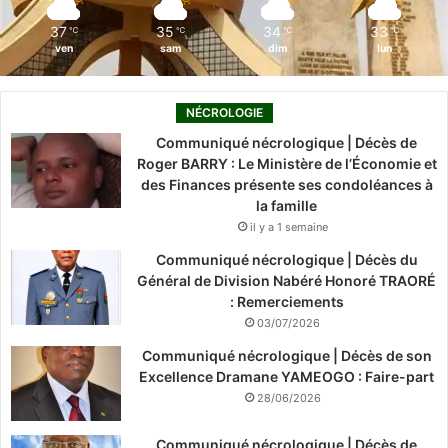
m
37
35
34
33
℃
℃
℃
℃
ven
sam
dim
lun
NÉCROLOGIE
Communiqué nécrologique | Décès de
Roger BARRY : Le Ministère de l’Économie et
des Finances présente ses condoléances à
la famille
il y a 1 semaine
Communiqué nécrologique | Décès du
Général de Division Nabéré Honoré TRAORÉ
: Remerciements
03/07/2026
Communiqué nécrologique | Décès de son
Excellence Dramane YAMEOGO : Faire-part
28/06/2026
Communiqué nécrologique | Décès de