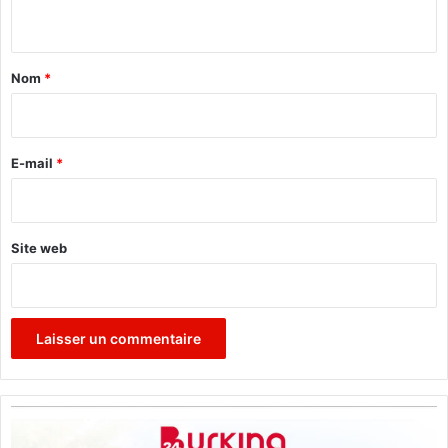
n
t
a
Nom
*
i
r
e
E-mail
*
*
Site web