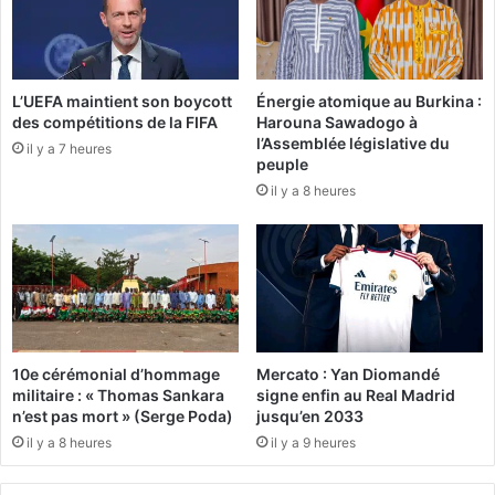
’
«
e
I
x
n
-
c
L’UEFA maintient son boycott
Énergie atomique au Burkina :
m
l
des compétitions de la FIFA
Harouna Sawadogo à
a
u
l’Assemblée législative du
j
il y a 7 heures
s
peuple
o
i
il y a 8 heures
r
o
i
n
t
n
é
e
c
v
h
e
e
u
z
t
10e cérémonial d’hommage
Mercato : Yan Diomandé
M
p
militaire : « Thomas Sankara
signe enfin au Real Madrid
i
a
n’est pas mort » (Serge Poda)
jusqu’en 2033
c
s
il y a 8 heures
il y a 9 heures
h
d
e
i