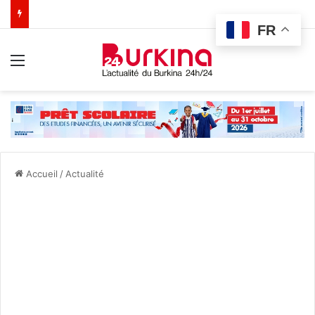
FR
Menu
Accueil
/
Actualité