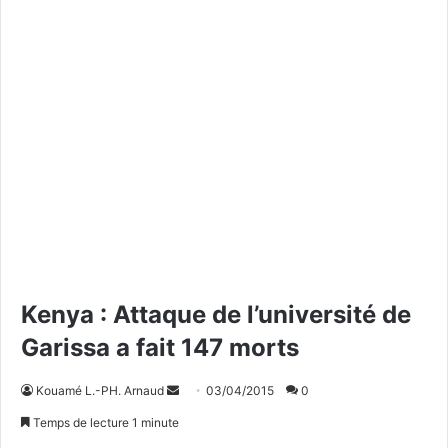
Kenya : Attaque de l’université de
Garissa a fait 147 morts
Kouamé L.-PH. Arnaud
E
03/04/2015
0
n
Temps de lecture 1 minute
v