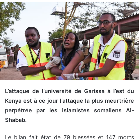
o
y
e
r
u
n
c
o
u
r
r
i
L’attaque de l’université de Garissa à l’est du
e
Kenya est à ce jour l’attaque la plus meurtrière
l
perpétrée par les islamistes somaliens Al-
Shabab.
Le bilan fait état de 79 blessées et 147 morts