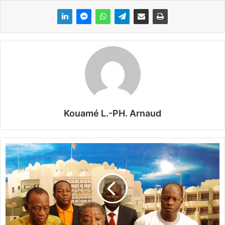
Kouamé L.-PH. Arnaud
T
r
a
n
s
i
t
i