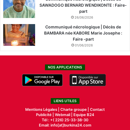
SAWADOGO BERNARD WENDIKONTE : Faire-
part
26/06/2026
Communiqué nécrologique | Décès de
BAMBARA née KABORE Marie Josephe :
Faire -part
01/06/2026
NOS APPLICATIONS
LIENS UTILES
Mentions Légales |
Charte groupe |
Contact
Publicité
|
Webmail |
Equipe B24
Tél : +( 226) 25-33-38-30
Email: info[at]burkina24.com