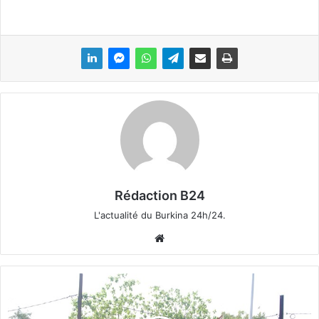
Rédaction B24
L'actualité du Burkina 24h/24.
We
bsi
te
O
u
a