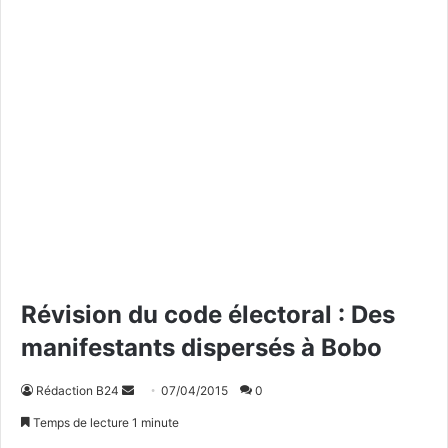
Révision du code électoral : Des
manifestants dispersés à Bobo
Rédaction B24
E
07/04/2015
0
n
Temps de lecture 1 minute
v