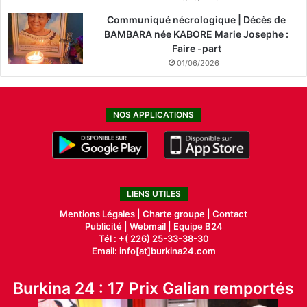
Communiqué nécrologique | Décès de
BAMBARA née KABORE Marie Josephe :
Faire -part
01/06/2026
NOS APPLICATIONS
LIENS UTILES
Mentions Légales |
Charte groupe |
Contact
Publicité
|
Webmail |
Equipe B24
Tél : +( 226) 25-33-38-30
Email: info[at]burkina24.com
Burkina 24 : 17 Prix Galian remportés