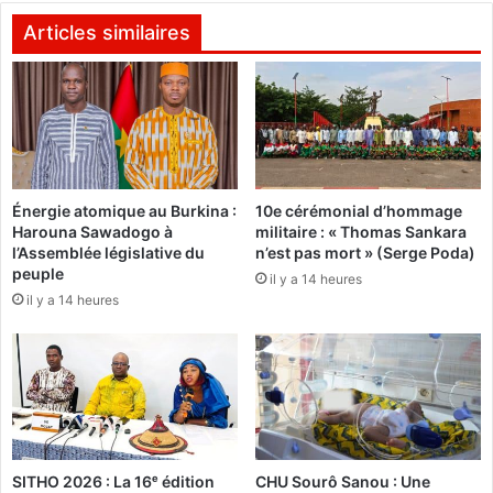
a
è
u
m
Articles similaires
x
e
a
j
l
o
e
u
n
r
t
n
o
é
Énergie atomique au Burkina :
10e cérémonial d’hommage
u
e
Harouna Sawadogo à
militaire : « Thomas Sankara
r
F
l’Assemblée législative du
n’est pas mort » (Serge Poda)
s
a
peuple
il y a 14 heures
d
s
il y a 14 heures
u
o
C
f
o
o
n
o
s
t
e
:
i
K
l
O
SITHO 2026 : La 16ᵉ édition
CHU Sourô Sanou : Une
n
Z