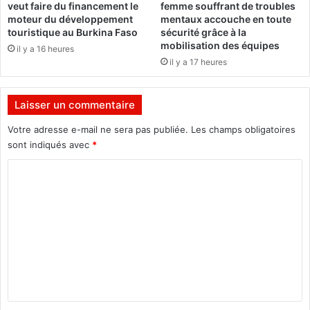
veut faire du financement le
femme souffrant de troubles
a
A
moteur du développement
mentaux accouche en toute
t
F
touristique au Burkina Faso
sécurité grâce à la
i
t
mobilisation des équipes
il y a 16 heures
o
o
il y a 17 heures
n
m
a
b
l
e
Laisser un commentaire
d
l
e
’
Votre adresse e-mail ne sera pas publiée.
Les champs obligatoires
l
U
sont indiqués avec
*
a
S
C
t
F
r
A
o
a
,
m
n
É
s
r
m
i
i
e
t
c
i
n
T
o
r
t
n
a