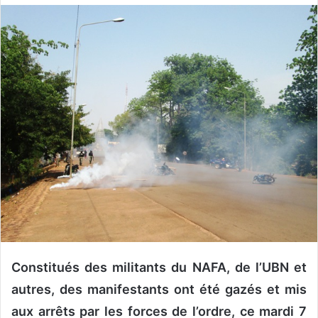
o
y
e
r
u
n
c
o
u
r
r
i
e
l
Constitués des militants du NAFA, de l’UBN et
autres, des manifestants ont été gazés et mis
aux arrêts par les forces de l’ordre, ce mardi 7