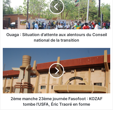
g
a
:
S
i
t
u
Ouaga : Situation d'attente aux alentours du Conseil
a
national de la transition
t
i
2
o
è
n
m
d
e
'
m
a
a
t
n
t
c
e
h
n
e
2ème manche 23ème journée Fasofoot : KOZAF
t
2
tombe l’USFA, Éric Traoré en forme
e
3