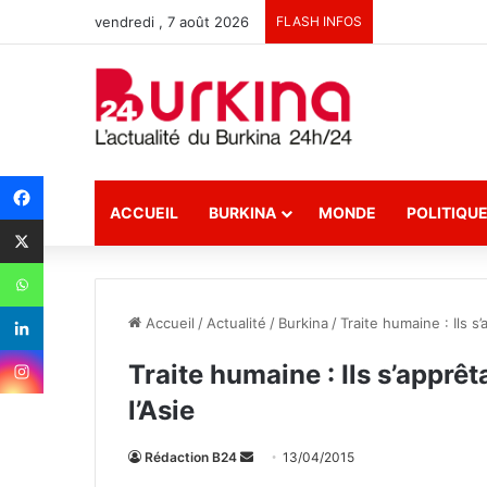
vendredi , 7 août 2026
FLASH INFOS
ACCUEIL
BURKINA
MONDE
POLITIQU
Accueil
/
Actualité
/
Burkina
/
Traite humaine : Ils s’
Traite humaine : Ils s’apprêt
l’Asie
Rédaction B24
E
13/04/2015
n