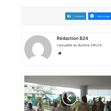
Linkedin
Messenger
Rédaction B24
L'actualité du Burkina 24h/24.
We
bsi
te
M
g
r
G
a
b
r