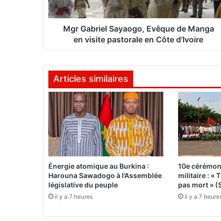
i
e
l
Mgr Gabriel Sayaogo, Evêque de Manga
S
en visite pastorale en Côte d’Ivoire
a
y
a
Articles similaires
o
g
o
,
E
v
ê
q
u
Énergie atomique au Burkina :
10e cérémon
e
Harouna Sawadogo à l’Assemblée
militaire : 
d
législative du peuple
pas mort » (
e
il y a 7 heures
il y a 7 heure
M
a