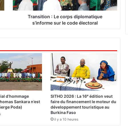
i
o
n
Transition : Le corps diplomatique
:
s’informe sur le code électoral
L
e
c
o
r
p
s
d
i
p
l
o
ial d’hommage
SITHO 2026 : La 16ᵉ édition veut
m
« Thomas Sankara n’est
faire du financement le moteur du
a
Serge Poda)
développement touristique au
t
Burkina Faso
s
i
il y a 10 heures
q