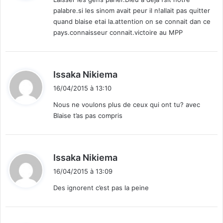
n
palabre.si les sinom avait peur il n!allait pas quitter
:
c
quand blaise etai la.attention on se connait dan ce
e
pays.connaisseur connait.victoire au MPP
d
Issaka Nikiema
i
16/04/2015 à 13:10
t
Nous ne voulons plus de ceux qui ont tu? avec
Blaise t’as pas compris
:
d
Issaka Nikiema
i
16/04/2015 à 13:09
t
Des ignorent c’est pas la peine
: