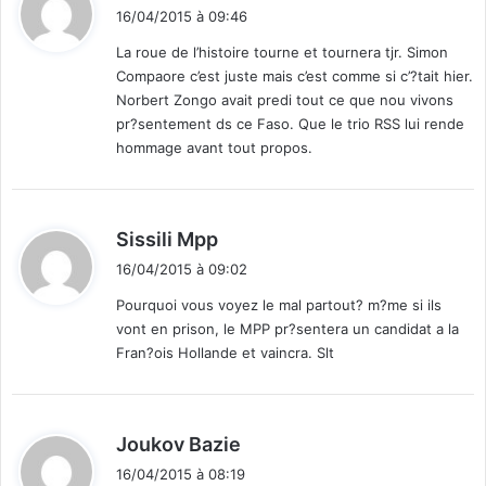
i
16/04/2015 à 09:46
t
La roue de l’histoire tourne et tournera tjr. Simon
Compaore c’est juste mais c’est comme si c’?tait hier.
:
Norbert Zongo avait predi tout ce que nou vivons
pr?sentement ds ce Faso. Que le trio RSS lui rende
hommage avant tout propos.
d
Sissili Mpp
i
16/04/2015 à 09:02
t
Pourquoi vous voyez le mal partout? m?me si ils
vont en prison, le MPP pr?sentera un candidat a la
:
Fran?ois Hollande et vaincra. Slt
d
Joukov Bazie
i
16/04/2015 à 08:19