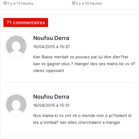
il y a 15 heures
il y a 16 heures
0
1
5
71 commentaires
:
R
d
Noufou Derra
e
i
l
16/04/2015 à 15:37
t
e
Kan Blaise merdait vs pouvez par lui dire d’arr?ter
v
kan vs gagner plus ? manger des ses mains ke vs d?
e
:
clarez opposant
r
l
e
d
d
Noufou Derra
é
i
f
16/04/2015 à 15:31
t
i
Nos mama ki ns ont mi o monde non o pr?sident ki
d
les a trimbal? kan elles cherchaient a manger
e
:
l
’