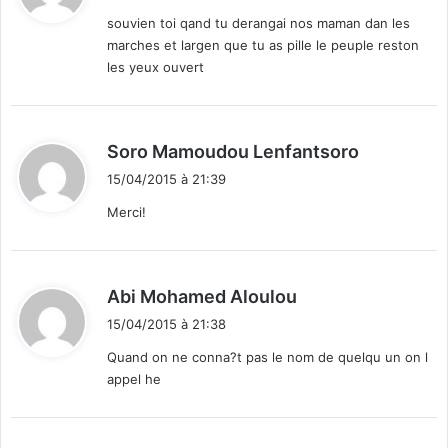
t
souvien toi qand tu derangai nos maman dan les
marches et largen que tu as pille le peuple reston
:
les yeux ouvert
d
Soro Mamoudou Lenfantsoro
i
15/04/2015 à 21:39
t
Merci!
:
d
Abi Mohamed Aloulou
i
15/04/2015 à 21:38
t
Quand on ne conna?t pas le nom de quelqu un on l
appel he
: