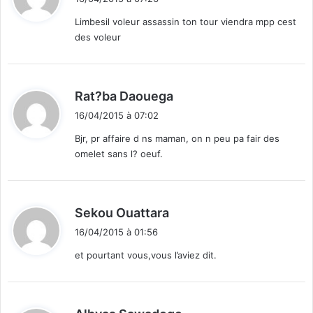
t
Limbesil voleur assassin ton tour viendra mpp cest
des voleur
:
d
Rat?ba Daouega
i
16/04/2015 à 07:02
t
Bjr, pr affaire d ns maman, on n peu pa fair des
omelet sans l? oeuf.
:
d
Sekou Ouattara
i
16/04/2015 à 01:56
t
et pourtant vous,vous l’aviez dit.
:
d