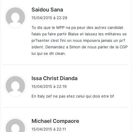
d
Saidou Sana
i
15/04/2015 à 22:29
t
Tu dis que le MPP na pa peur des autres candidat
falais pa faire partir Blaise et laissez les militaires se
:
pr?senter c’est fini on nous imposera jamais un pr?
sident. Demandez a Simon de nous parler de la CGP
lui qui se dit clean.
d
Issa Christ Dianda
i
15/04/2015 à 22:19
t
En Italy zef ne pas etez celui qui dois etre bf
:
d
Michael Compaore
i
15/04/2015 à 22:11