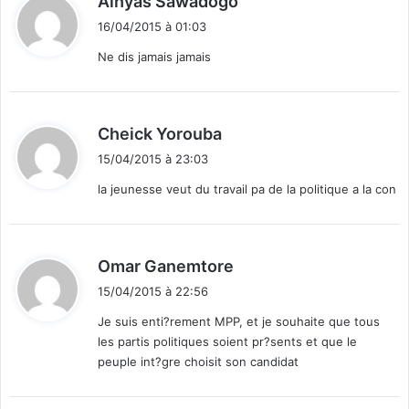
Alhyas Sawadogo
i
16/04/2015 à 01:03
t
Ne dis jamais jamais
:
d
Cheick Yorouba
i
15/04/2015 à 23:03
t
la jeunesse veut du travail pa de la politique a la con
:
d
Omar Ganemtore
i
15/04/2015 à 22:56
t
Je suis enti?rement MPP, et je souhaite que tous
les partis politiques soient pr?sents et que le
:
peuple int?gre choisit son candidat