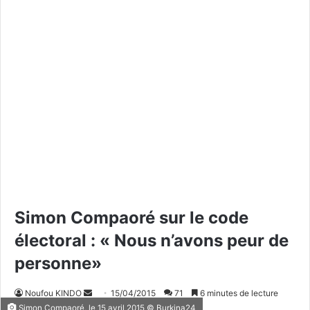
Simon Compaoré sur le code
électoral : « Nous n’avons peur de
personne»
Noufou KINDO
E
15/04/2015
71
6 minutes de lecture
Simon Compaoré, le 15 avril 2015 © Burkina24
n