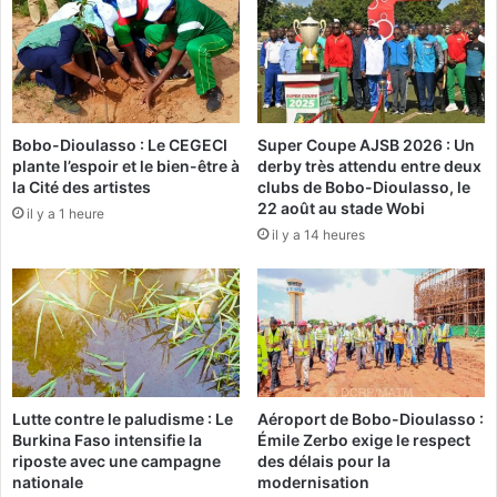
U
c
A
t
S
i
p
o
e
n
r
p
Bobo-Dioulasso : Le CEGECI
Super Coupe AJSB 2026 : Un
s
u
plante l’espoir et le bien-être à
derby très attendu entre deux
i
b
la Cité des artistes
clubs de Bobo-Dioulasso, le
s
l
22 août au stade Wobi
il y a 1 heure
t
i
il y a 14 heures
e
q
e
u
t
e
s
,
i
s
g
e
n
s
e
s
Lutte contre le paludisme : Le
Aéroport de Bobo-Dioulasso :
i
Burkina Faso intensifie la
Émile Zerbo exige le respect
o
riposte avec une campagne
des délais pour la
n
nationale
modernisation
2