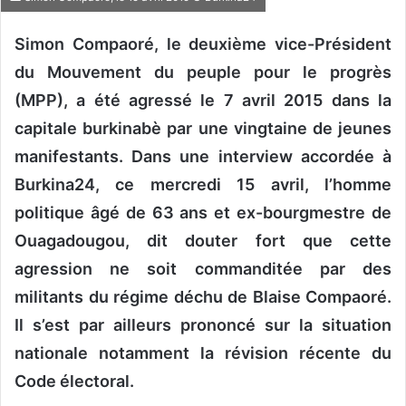
v
Simon Compaoré, le deuxième vice-Président
o
y
du Mouvement du peuple pour le progrès
e
(MPP), a été agressé le 7 avril 2015 dans la
r
capitale burkinabè par une vingtaine de jeunes
u
n
manifestants. Dans une interview accordée à
c
Burkina24, ce mercredi 15 avril, l’homme
o
politique âgé de 63 ans et
ex-bourgmestre de
u
Ouagadougou, dit douter fort que cette
r
r
agression ne soit commanditée par des
i
militants du régime déchu de Blaise Compaoré.
e
Il s’est par ailleurs prononcé sur la situation
l
nationale notamment la révision récente du
Code électoral.