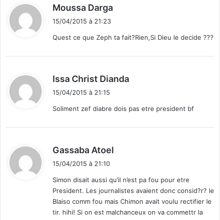
d
Moussa Darga
i
15/04/2015 à 21:23
t
Quest ce que Zeph ta fait?Rien,Si Dieu le decide ???
:
d
Issa Christ Dianda
i
15/04/2015 à 21:15
t
Soliment zef diabre dois pas etre president bf
:
d
Gassaba Atoel
i
15/04/2015 à 21:10
t
Simon disait aussi qu’il n’est pa fou pour etre
President. Les journalistes avaient donc consid?r? le
:
Blaiso comm fou mais Chimon avait voulu rectifier le
tir. hihi! Si on est malchanceux on va commettr la