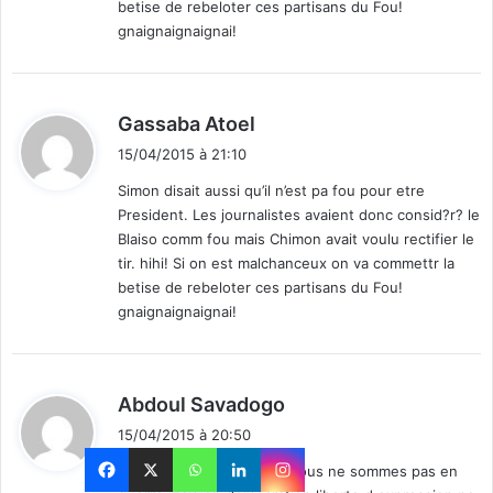
betise de rebeloter ces partisans du Fou!
gnaignaignaignai!
d
Gassaba Atoel
i
15/04/2015 à 21:10
t
Simon disait aussi qu’il n’est pa fou pour etre
President. Les journalistes avaient donc consid?r? le
:
Blaiso comm fou mais Chimon avait voulu rectifier le
tir. hihi! Si on est malchanceux on va commettr la
betise de rebeloter ces partisans du Fou!
gnaignaignaignai!
d
Abdoul Savadogo
i
15/04/2015 à 20:50
t
Moderer votre language nous ne sommes pas en