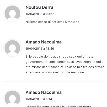
é
d
Noufou Derra
q
i
u
16/04/2015 à 15:27
t
i
Nikiema cesse d?bat avc LS mouton
t
:
é
e
t
d
Amado Nacoulma
d
i
e
16/04/2015 à 13:46
t
l
Si le peuple doit traduir tous ceux qui ont ete
a
gouvernement commencer aussi avec zephirin qui a
:
t
ete mintre des finance et Ablasse minitre des affaire
r
etrangere si vous avez bonne memoire
a
n
s
p
d
Amado Nacoulma
a
i
r
16/04/2015 à 13:41
t
e
Laisser les gens parler.Dieu a deja fsit notre