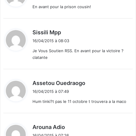
t
En avant pour la prison cousin!
:
d
Sissili Mpp
i
16/04/2015 à 08:03
t
Je Vous Soutien RSS. En avant pour la victoire ?
clatante
:
d
Assetou Ouedraogo
i
16/04/2015 à 07:49
t
Hum tinki?t pas le 11 octobre t trouvera a la maco
:
d
Arouna Adio
i
16/04/2015 à 07:26