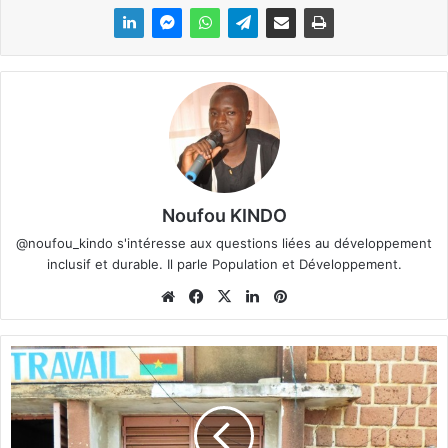
Noufou KINDO
@noufou_kindo s'intéresse aux questions liées au développement
inclusif et durable. Il parle Population et Développement.
We
Fa
X
Lin
Pin
bsi
ce
ke
ter
te
bo
din
est
R
ok
e
v
e
n