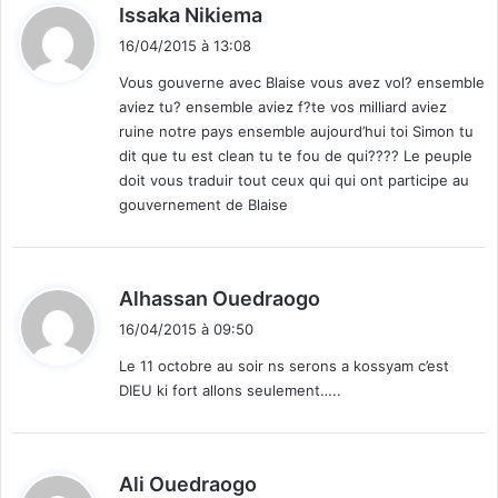
d
Issaka Nikiema
i
16/04/2015 à 13:08
t
Vous gouverne avec Blaise vous avez vol? ensemble
aviez tu? ensemble aviez f?te vos milliard aviez
:
ruine notre pays ensemble aujourd’hui toi Simon tu
dit que tu est clean tu te fou de qui???? Le peuple
doit vous traduir tout ceux qui qui ont participe au
gouvernement de Blaise
d
Alhassan Ouedraogo
i
16/04/2015 à 09:50
t
Le 11 octobre au soir ns serons a kossyam c’est
DIEU ki fort allons seulement…..
:
d
Ali Ouedraogo