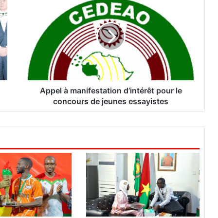
p
p
e
l
à
m
a
n
i
Appel à manifestation d’intérêt pour le
f
concours de jeunes essayistes
e
s
t
a
t
i
o
n
d
’
i