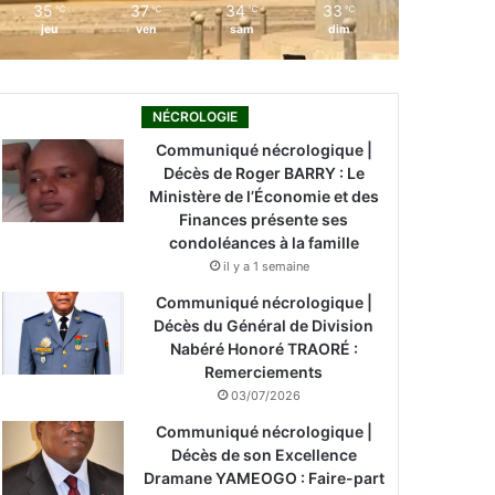
35
37
34
33
℃
℃
℃
℃
jeu
ven
sam
dim
NÉCROLOGIE
Communiqué nécrologique |
Décès de Roger BARRY : Le
Ministère de l’Économie et des
Finances présente ses
condoléances à la famille
il y a 1 semaine
Communiqué nécrologique |
Décès du Général de Division
Nabéré Honoré TRAORÉ :
Remerciements
03/07/2026
Communiqué nécrologique |
Décès de son Excellence
Dramane YAMEOGO : Faire-part