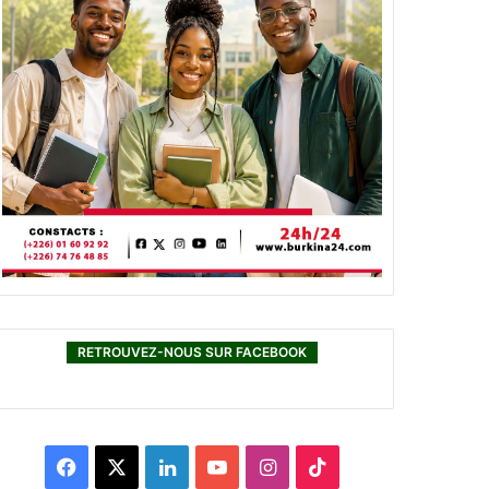
RETROUVEZ-NOUS SUR FACEBOOK
F
X
L
Y
I
T