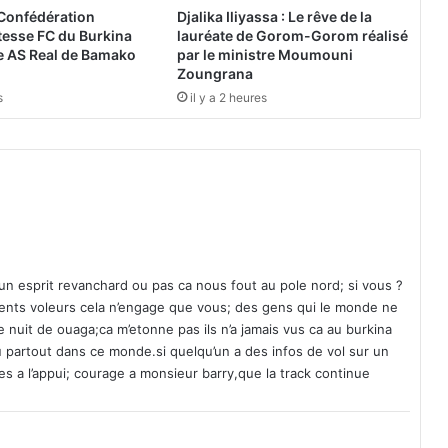
n
 Confédération
Djalika Iliyassa : Le rêve de la
t
itesse FC du Burkina
lauréate de Gorom-Gorom réalisé
é
e AS Real de Bamako
par le ministre Moumouni
r
Zoungrana
ê
s
il y a 2 heures
t
p
o
u
r
l
e
c
o
t un esprit revanchard ou pas ca nous fout au pole nord; si vous ?
n
rents voleurs cela n’engage que vous; des gens qui le monde ne
c
 nuit de ouaga;ca m’etonne pas ils n’a jamais vus ca au burkina
o
u partout dans ce monde.si quelqu’un a des infos de vol sur un
u
es a l’appui; courage a monsieur barry,que la track continue
r
s
d