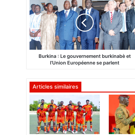
u
r
k
i
n
a
:
L
e
Burkina : Le gouvernement burkinabè et
g
l’Union Européenne se parlent
o
u
v
Articles similaires
e
r
n
e
m
e
n
t