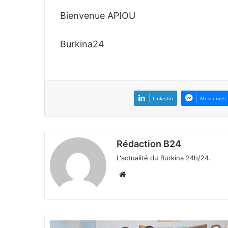
Bienvenue APIOU
Burkina24
Linkedin
Messenger
Rédaction B24
L'actualité du Burkina 24h/24.
We
bsi
te
B