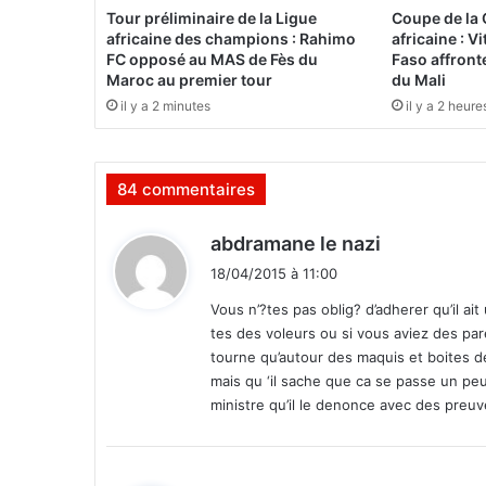
b
Tour préliminaire de la Ligue
Coupe de la
u
africaine des champions : Rahimo
africaine : V
r
FC opposé au MAS de Fès du
Faso affront
k
Maroc au premier tour
du Mali
i
il y a 2 minutes
il y a 2 heure
n
a
b
84 commentaires
è
e
t
d
abdramane le nazi
l
i
18/04/2015 à 11:00
’
t
U
Vous n’?tes pas oblig? d’adherer qu’il ai
n
tes des voleurs ou si vous aviez des pa
:
i
tourne qu’autour des maquis et boites de
o
mais qu ‘il sache que ca se passe un pe
n
ministre qu’il le denonce avec des preuv
E
u
r