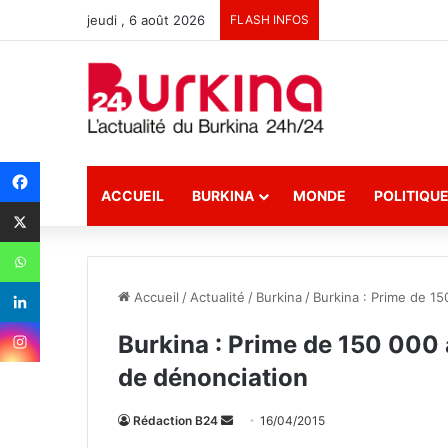
jeudi , 6 août 2026
FLASH INFOS
ACCUEIL
BURKINA
MONDE
POLITIQU
Accueil
/
Actualité
/
Burkina
/
Burkina : Prime de 1
Burkina : Prime de 150 000
de dénonciation
Rédaction B24
E
16/04/2015
n