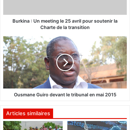
a
:
U
n
Burkina : Un meeting le 25 avril pour soutenir la
m
Charte de la transition
e
e
O
t
u
i
s
n
m
g
a
l
n
e
e
2
G
5
u
a
i
Ousmane Guiro devant le tribunal en mai 2015
v
r
r
o
i
d
Articles similaires
l
e
p
v
o