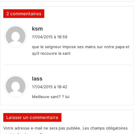
a
t
2 commentaires
r
a
d
ksm
n
i
s
17/04/2015 à 18:59
t
i
que le seigneur impose ses mains sur notre papa et
t
qu’il recouvre la sant
i
:
o
n
d
lass
i
17/04/2015 à 18:42
t
Meilleure sant? ? lui
:
Laisser un commentaire
Votre adresse e-mail ne sera pas publiée.
Les champs obligatoires