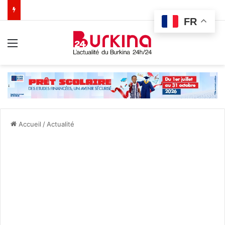
FR
Menu
Accueil
/
Actualité