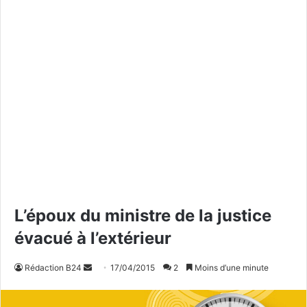
L’époux du ministre de la justice
évacué à l’extérieur
Rédaction B24
E
17/04/2015
2
Moins d’une minute
n
v