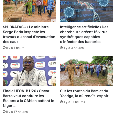
a
u
n
r
t
s
l
o
e
SN-BRAFASO : Le ministre
Intelligence artificielle : Des
u
t
Serge Poda inspecte les
chercheurs créent 16 virus
t
r
travaux du canal d’évacuation
synthétiques capables
e
i
des eaux
d’infecter des bactéries
n
b
il y a 1 heure
il y a 3 heures
i
u
r
n
l
a
a
l
C
e
h
n
a
m
r
a
Finale UFOA-B U20 : Oscar
Sur les routes du Bam et du
t
i
Barro veut conduire les
Yaadga, là où renaît l’espoir
e
2
Étalons à la CAN en battant le
il y a 17 heures
d
0
Nigeria
e
1
il y a 17 heures
l
5