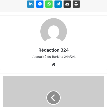
Rédaction B24
L'actualité du Burkina 24h/24.
We
bsi
te
B
u
r
k
i
n