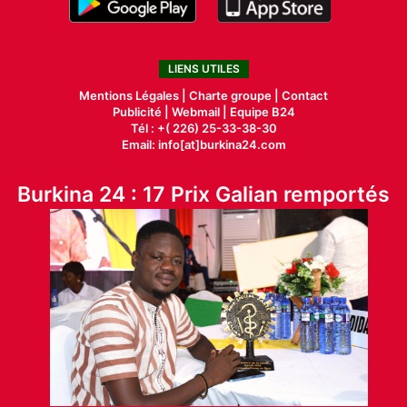
LIENS UTILES
Mentions Légales |
Charte groupe |
Contact
Publicité
|
Webmail |
Equipe B24
Tél : +( 226) 25-33-38-30
Email: info[at]burkina24.com
Burkina 24 : 17 Prix Galian remportés