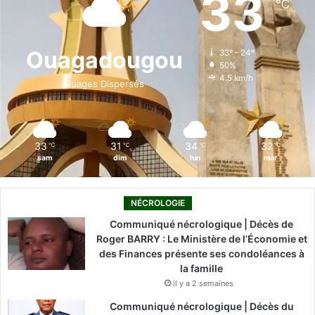
33
℃
b
e
u
a
o
o
d
b
g
k
Ouagadougou
33º - 24º
50%
o
i
e
r
4.5 km/h
Nuages Dispersés
k
n
a
m
33
31
34
32
℃
℃
℃
℃
sam
dim
lun
mar
NÉCROLOGIE
Communiqué nécrologique | Décès de
Roger BARRY : Le Ministère de l’Économie et
des Finances présente ses condoléances à
la famille
il y a 2 semaines
Communiqué nécrologique | Décès du