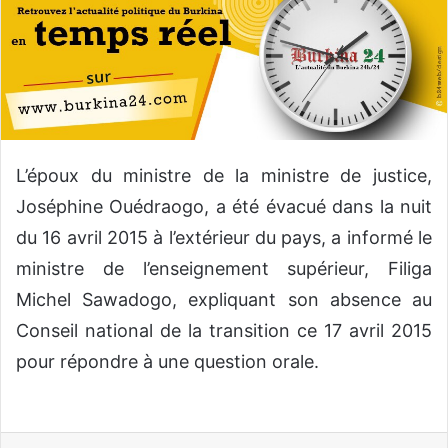
o
y
e
r
u
n
c
L’époux du ministre de la ministre de justice,
o
Joséphine Ouédraogo, a été évacué dans la nuit
u
r
du 16 avril 2015 à l’extérieur du pays, a informé le
r
ministre de l’enseignement supérieur, Filiga
i
Michel Sawadogo, expliquant son absence au
e
l
Conseil national de la transition ce 17 avril 2015
pour répondre à une question orale.