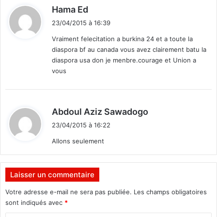
o
d
Hama Ed
i
23/04/2015 à 16:39
t
Vraiment felecitation a burkina 24 et a toute la
diaspora bf au canada vous avez clairement batu la
:
diaspora usa don je menbre.courage et Union a
vous
d
Abdoul Aziz Sawadogo
i
23/04/2015 à 16:22
t
Allons seulement
:
Laisser un commentaire
Votre adresse e-mail ne sera pas publiée.
Les champs obligatoires
sont indiqués avec
*