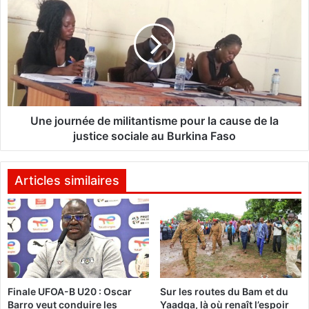
4
n
0
e
s
j
i
o
t
u
e
r
s
n
w
é
e
e
Une journée de militantisme pour la cause de la
b
d
justice sociale au Burkina Faso
d
e
e
m
m
i
Articles similaires
i
l
n
i
i
t
s
a
t
n
è
t
r
i
Finale UFOA-B U20 : Oscar
Sur les routes du Bam et du
e
s
Barro veut conduire les
Yaadga, là où renaît l’espoir
s
m