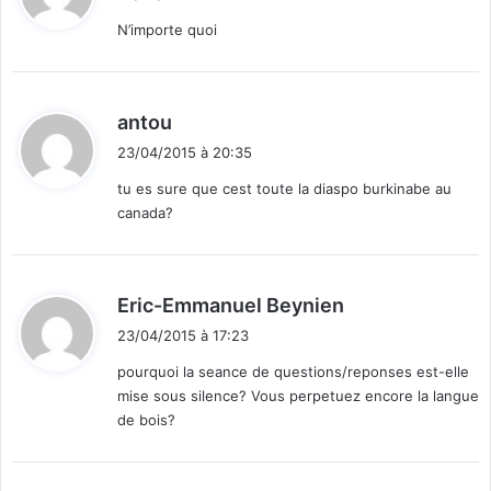
t
b
c
N’importe quoi
è
e
p
s
:
i
o
r
c
d
antou
a
i
i
t
a
23/04/2015 à 20:35
t
é
l
tu es sure que cest toute la diaspo burkinabe au
s
e
canada?
:
a
u
B
u
d
Eric-Emmanuel Beynien
r
i
k
23/04/2015 à 17:23
t
i
pourquoi la seance de questions/reponses est-elle
n
mise sous silence? Vous perpetuez encore la langue
:
a
de bois?
F
a
s