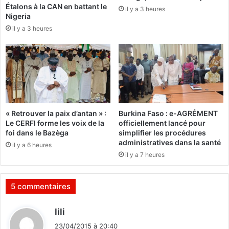
Étalons à la CAN en battant le
e
il y a 3 heures
e
Nigeria
t
p
il y a 3 heures
i
o
n
u
s
r
t
l
i
a
t
c
u
a
t
u
« Retrouver la paix d’antan » :
Burkina Faso : e-AGRÉMENT
i
s
Le CERFI forme les voix de la
officiellement lancé pour
o
e
foi dans le Bazèga
simplifier les procédures
n
d
administratives dans la santé
il y a 6 heures
s
e
il y a 7 heures
b
l
u
a
r
j
5 commentaires
k
u
i
s
d
lili
n
t
i
a
i
23/04/2015 à 20:40