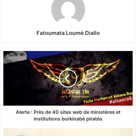
Fatoumata Loumé Diallo
A
l
e
r
t
e
:
P
r
è
Alerte : Près de 40 sites web de ministères et
s
institutions burkinabè piratés
d
e
U