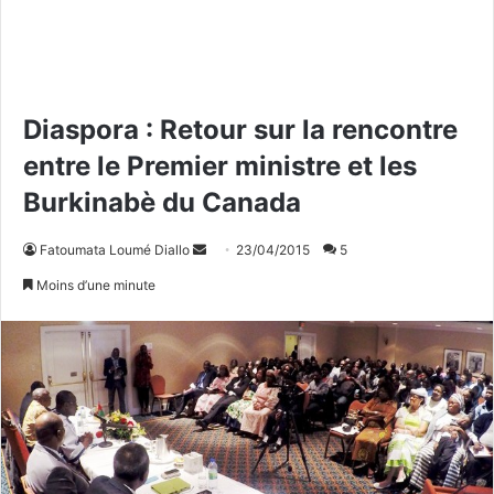
Diaspora : Retour sur la rencontre
entre le Premier ministre et les
Burkinabè du Canada
Fatoumata Loumé Diallo
E
23/04/2015
5
n
Moins d’une minute
v
o
y
e
r
u
n
c