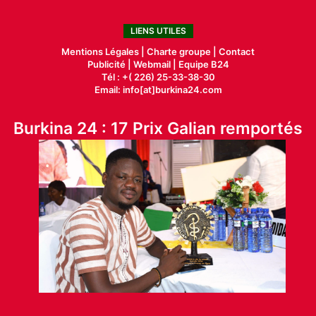
LIENS UTILES
Mentions Légales |
Charte groupe |
Contact
Publicité
|
Webmail |
Equipe B24
Tél : +( 226) 25-33-38-30
Email: info[at]burkina24.com
Burkina 24 : 17 Prix Galian remportés