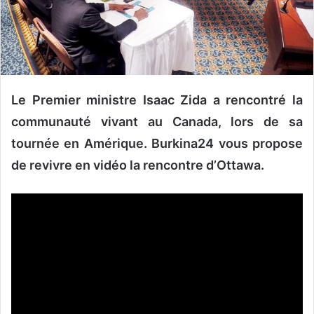
o
u
r
r
i
e
Le Premier ministre Isaac Zida a rencontré la
l
communauté vivant au Canada, lors de sa
tournée en Amérique. Burkina24 vous propose
de revivre en vidéo la rencontre d’Ottawa.