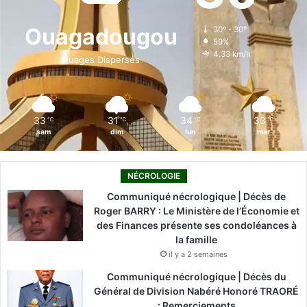
o
d
b
g
k
Ouagadougou
30º - 30º
59%
o
i
e
r
4.33 km/h
Nuages Dispersés
k
n
a
m
33
31
34
33
℃
℃
℃
℃
sam
dim
lun
mar
NÉCROLOGIE
Communiqué nécrologique | Décès de
Roger BARRY : Le Ministère de l’Économie et
des Finances présente ses condoléances à
la famille
il y a 2 semaines
Communiqué nécrologique | Décès du
Général de Division Nabéré Honoré TRAORÉ
: Remerciements