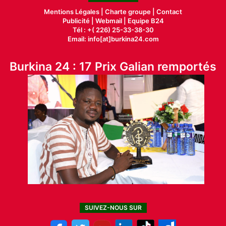
Mentions Légales |
Charte groupe |
Contact
Publicité
|
Webmail |
Equipe B24
Tél : +( 226) 25-33-38-30
Email: info[at]burkina24.com
Burkina 24 : 17 Prix Galian remportés
SUIVEZ-NOUS SUR