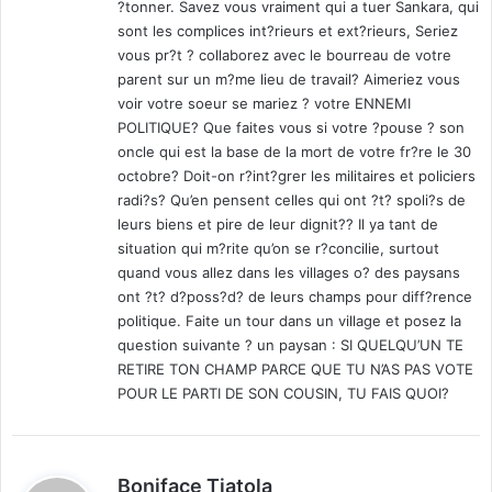
?tonner. Savez vous vraiment qui a tuer Sankara, qui
sont les complices int?rieurs et ext?rieurs, Seriez
vous pr?t ? collaborez avec le bourreau de votre
parent sur un m?me lieu de travail? Aimeriez vous
voir votre soeur se mariez ? votre ENNEMI
POLITIQUE? Que faites vous si votre ?pouse ? son
oncle qui est la base de la mort de votre fr?re le 30
octobre? Doit-on r?int?grer les militaires et policiers
radi?s? Qu’en pensent celles qui ont ?t? spoli?s de
leurs biens et pire de leur dignit?? Il ya tant de
situation qui m?rite qu’on se r?concilie, surtout
quand vous allez dans les villages o? des paysans
ont ?t? d?poss?d? de leurs champs pour diff?rence
politique. Faite un tour dans un village et posez la
question suivante ? un paysan : SI QUELQU’UN TE
RETIRE TON CHAMP PARCE QUE TU N’AS PAS VOTE
POUR LE PARTI DE SON COUSIN, TU FAIS QUOI?
d
Boniface Tiatola