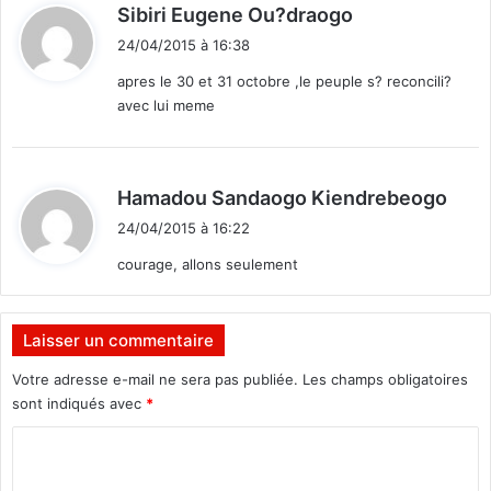
d
Sibiri Eugene Ou?draogo
i
24/04/2015 à 16:38
t
apres le 30 et 31 octobre ,le peuple s? reconcili?
avec lui meme
:
d
Hamadou Sandaogo Kiendrebeogo
i
24/04/2015 à 16:22
t
courage, allons seulement
:
Laisser un commentaire
Votre adresse e-mail ne sera pas publiée.
Les champs obligatoires
sont indiqués avec
*
C
o