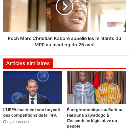
u
h
a
M
n
a
t
r
s
c
r
C
e
h
Roch Marc Christian Kaboré appelle les militants du
l
r
MPP au meeting du 25 avril
a
i
x
s
é
t
Articles similaires
s
i
:
a
L
n
e
K
p
a
a
b
r
o
L’UEFA maintient son boycott
Énergie atomique au Burkina :
q
r
des compétitions de la FIFA
Harouna Sawadogo à
u
é
l’Assemblée législative du
e
il y a 7 heures
a
peuple
t
p