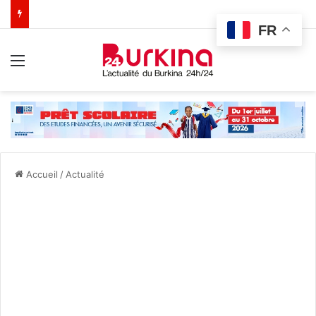
FR
Menu
Accueil
/
Actualité