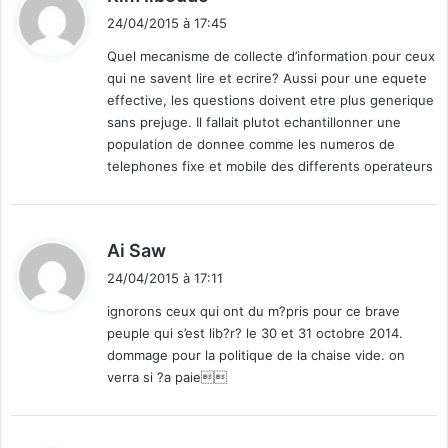
i
24/04/2015 à 17:45
t
Quel mecanisme de collecte d’information pour ceux
qui ne savent lire et ecrire? Aussi pour une equete
:
effective, les questions doivent etre plus generique
sans prejuge. Il fallait plutot echantillonner une
population de donnee comme les numeros de
telephones fixe et mobile des differents operateurs
d
Ai Saw
i
24/04/2015 à 17:11
t
ignorons ceux qui ont du m?pris pour ce brave
peuple qui s’est lib?r? le 30 et 31 octobre 2014.
:
dommage pour la politique de la chaise vide. on
verra si ?a paie