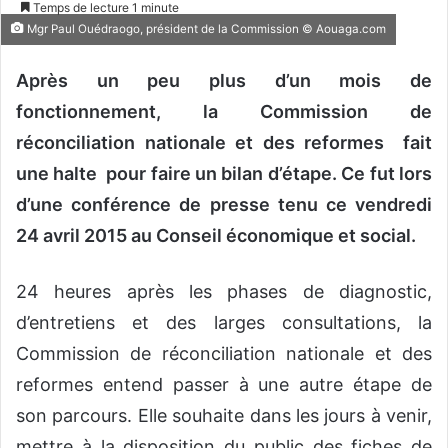
Temps de lecture 1 minute
v
Mgr Paul Ouédraogo, président de la Commission © Aouaga.com
o
y
Après un peu plus d’un mois de
e
fonctionnement, la Commission de
r
réconciliation nationale et des reformes fait
u
n
une halte pour faire un bilan d’étape. Ce fut lors
c
d’une conférence de presse tenu ce vendredi
o
24 avril 2015 au Conseil économique et social.
u
r
r
24 heures après les phases de diagnostic,
i
d’entretiens et des larges consultations, la
e
Commission de réconciliation nationale et des
l
reformes entend passer à une autre étape de
son parcours. Elle souhaite dans les jours à venir,
mettre à la disposition du public des fiches de