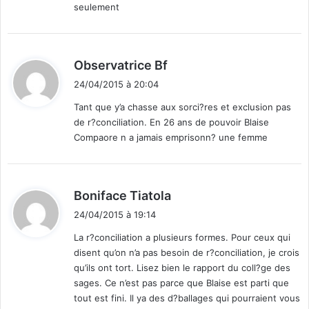
seulement
P
a
u
m
d
Observatrice Bf
e
i
e
24/04/2015 à 20:04
t
t
Tant que y’a chasse aux sorci?res et exclusion pas
i
de r?conciliation. En 26 ans de pouvoir Blaise
n
:
Compaore n a jamais emprisonn? une femme
g
d
u
2
d
Boniface Tiatola
5
i
a
24/04/2015 à 19:14
t
v
La r?conciliation a plusieurs formes. Pour ceux qui
r
disent qu’on n’a pas besoin de r?conciliation, je crois
i
:
qu’ils ont tort. Lisez bien le rapport du coll?ge des
l
sages. Ce n’est pas parce que Blaise est parti que
tout est fini. Il ya des d?ballages qui pourraient vous