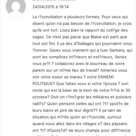
i
24/04/2015 à 19:14
t
La r?conciliation a plusieurs formes. Pour ceux qui
disent qu’on n’a pas besoin de r?conciliation, je crois
:
qu’ils ont tort. Lisez bien le rapport du coll?ge des
sages. Ce n’est pas parce que Blaise est parti que
tout est fini. Il ya des d?ballages qui pourraient vous
?tonner. Savez vous vraiment qui a tuer Sankara, qui
sont les complices int?rieurs et ext?rieurs, Seriez
vous pr?t ? collaborez avec le bourreau de votre
parent sur un m?me lieu de travail? Aimeriez vous
voir votre soeur se mariez ? votre ENNEMI
POLITIQUE? Que faites vous si votre ?pouse ? son
oncle qui est la base de la mort de votre fr?re le 30
octobre? Doit-on r?int?grer les militaires et policiers
radi?s? Qu’en pensent celles qui ont ?t? spoli?s de
leurs biens et pire de leur dignit?? Il ya tant de
situation qui m?rite qu’on se r?concilie, surtout
quand vous allez dans les villages o? des paysans
ont ?t? d?poss?d? de leurs champs pour diff?rence