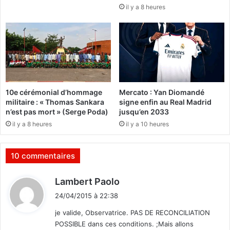
il y a 8 heures
s
p
’
e
e
l
x
l
p
e
l
l
i
e
q
s
10e cérémonial d’hommage
Mercato : Yan Diomandé
u
m
militaire : « Thomas Sankara
signe enfin au Real Madrid
e
i
n’est pas mort » (Serge Poda)
jusqu’en 2033
l
il y a 8 heures
il y a 10 heures
i
t
a
10 commentaires
n
t
d
Lambert Paolo
s
i
d
24/04/2015 à 22:38
t
u
je valide, Observatrice. PAS DE RECONCILIATION
M
POSSIBLE dans ces conditions. ;Mais allons
P
: