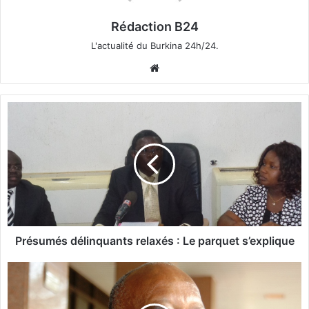
Rédaction B24
L'actualité du Burkina 24h/24.
We
bsi
te
P
r
é
s
u
m
é
s
d
é
Présumés délinquants relaxés : Le parquet s’explique
l
i
R
n
o
q
c