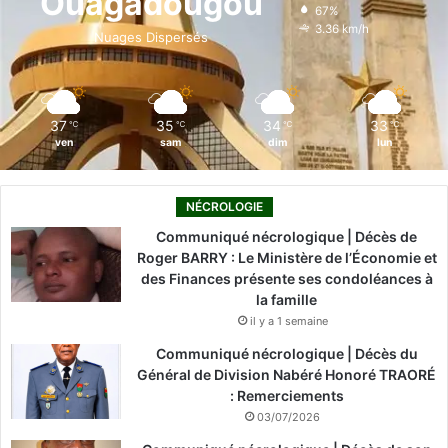
Ouagadougou
67%
o
i
e
r
3.36 km/h
Nuages Dispersés
k
n
a
m
37
35
34
33
℃
℃
℃
℃
ven
sam
dim
lun
NÉCROLOGIE
Communiqué nécrologique | Décès de
Roger BARRY : Le Ministère de l’Économie et
des Finances présente ses condoléances à
la famille
il y a 1 semaine
Communiqué nécrologique | Décès du
Général de Division Nabéré Honoré TRAORÉ
: Remerciements
03/07/2026