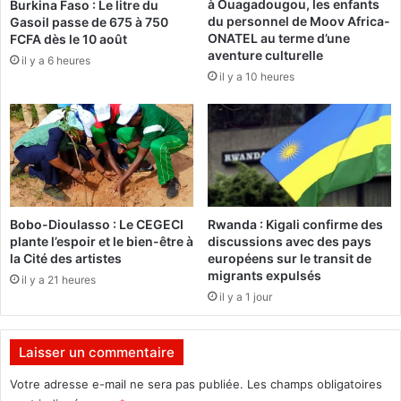
à Ouagadougou, les enfants
Burkina Faso : Le litre du
u
i
du personnel de Moov Africa-
Gasoil passe de 675 à 750
e
n
ONATEL au terme d’une
FCFA dès le 10 août
d
e
aventure culturelle
il y a 6 heures
e
e
il y a 10 heures
5
n
0
C
m
ô
i
t
l
e
l
d
i
'
a
I
Bobo-Dioulasso : Le CEGECI
Rwanda : Kigali confirme des
r
v
plante l’espoir et le bien-être à
discussions avec des pays
d
o
la Cité des artistes
européens sur le transit de
s
i
migrants expulsés
il y a 21 heures
d
r
il y a 1 jour
e
e
F
C
Laisser un commentaire
F
A
Votre adresse e-mail ne sera pas publiée.
Les champs obligatoires