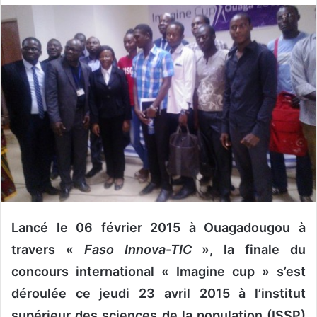
o
y
e
r
u
n
c
o
u
r
r
i
e
Lancé le 06 février 2015
à Ouagadougou à
l
travers «
Faso Innova-TIC
»,
la finale du
concours international « Imagine cup » s’est
déroulée ce jeudi 23 avril 2015 à l’institut
supérieur des sciences de la population (ISSP)