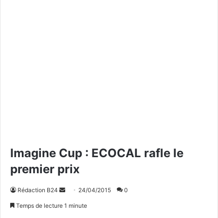
Imagine Cup : ECOCAL rafle le
premier prix
Rédaction B24
E
24/04/2015
0
n
Temps de lecture 1 minute
v