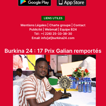
LIENS UTILES
Mentions Légales |
Charte groupe |
Contact
Publicité
|
Webmail |
Equipe B24
Tél : +( 226) 25-33-38-30
Email: info[at]burkina24.com
Burkina 24 : 17 Prix Galian remportés