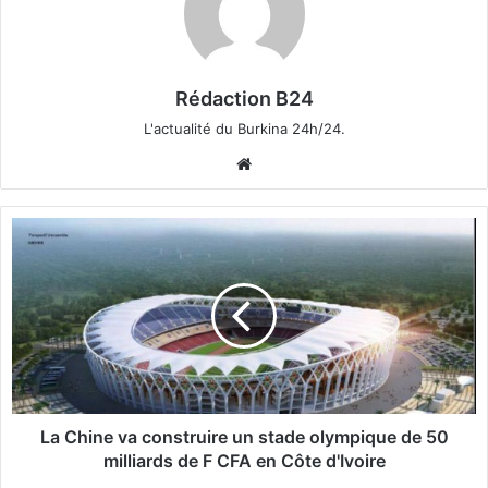
Rédaction B24
L'actualité du Burkina 24h/24.
We
bsi
te
L
a
C
h
i
n
e
v
a
c
La Chine va construire un stade olympique de 50
o
milliards de F CFA en Côte d'Ivoire
n