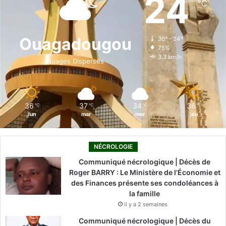
24
℃
b
e
u
a
o
o
d
b
g
k
Ouagadougou
36º - 24º
75%
o
i
e
r
3.3 km/h
Nuages Dispersés
k
n
a
m
36
37
34
36
℃
℃
℃
℃
lun
mar
mer
jeu
NÉCROLOGIE
Communiqué nécrologique | Décès de
Roger BARRY : Le Ministère de l’Économie et
des Finances présente ses condoléances à
la famille
il y a 2 semaines
Communiqué nécrologique | Décès du