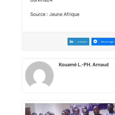
Source : Jeune Afrique
Linkedin
Messenger
Kouamé L.-PH. Arnaud
I
m