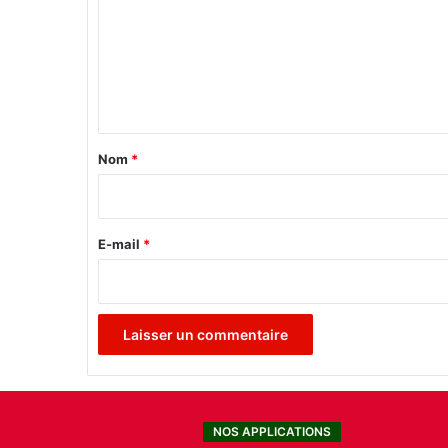
m
m
e
n
t
a
Nom
*
i
r
e
E-mail
*
*
NOS APPLICATIONS