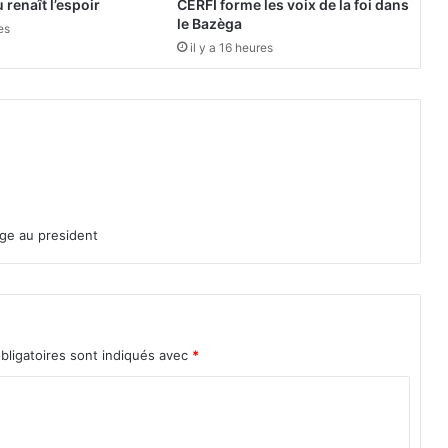
 renaît l’espoir
CERFI forme les voix de la foi dans
é
le Bazèga
es
s
il y a 16 heures
:
L
e
p
a
r
q
u
e
age au president
t
s
’
e
x
bligatoires sont indiqués avec
*
p
l
i
q
u