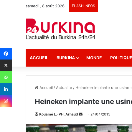
samedi , 8 août 2026
FLASH INFOS
ACCUEIL
BURKINA
MONDE
POLITIQU
Accueil
/
Actualité
/
Heineken implante une usine e
Heineken implante une usine
Kouamé L.-PH. Arnaud
E
24/04/2015
n
v