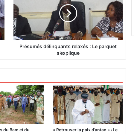
é
s
u
m
é
s
d
é
Présumés délinquants relaxés : Le parquet
l
s’explique
i
n
q
u
a
n
t
s
r
e
l
a
es du Bam et du
« Retrouver la paix d’antan » : Le
x