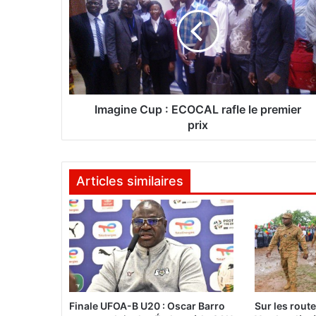
a
g
i
n
e
C
u
p
Imagine Cup : ECOCAL rafle le premier
:
prix
E
C
O
Articles similaires
C
A
L
r
a
f
l
e
l
Finale UFOA-B U20 : Oscar Barro
Sur les rout
e