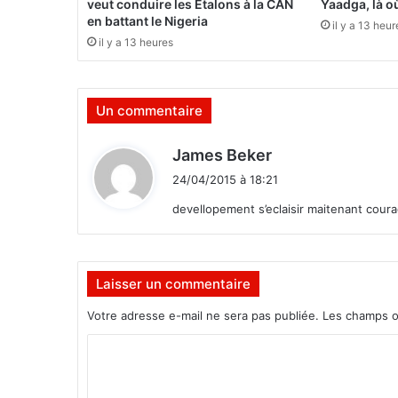
veut conduire les Étalons à la CAN
Yaadga, là où
p
en battant le Nigeria
il y a 13 heur
r
il y a 13 heures
e
m
i
Un commentaire
e
r
p
d
James Beker
r
i
24/04/2015 à 18:21
i
t
x
devellopement s’eclaisir maitenant cour
:
Laisser un commentaire
Votre adresse e-mail ne sera pas publiée.
Les champs o
C
o