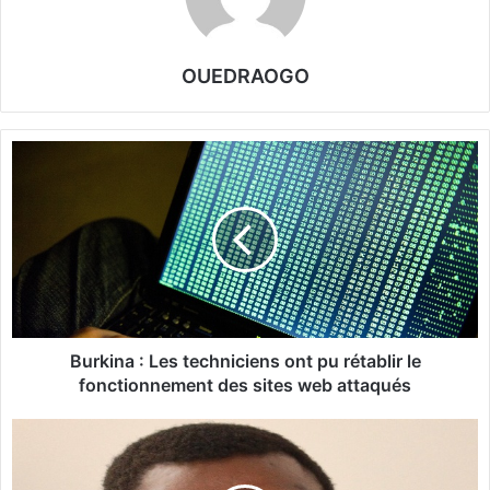
OUEDRAOGO
B
u
r
k
i
n
a
:
L
e
Burkina : Les techniciens ont pu rétablir le
s
fonctionnement des sites web attaqués
t
e
D
c
a
h
m