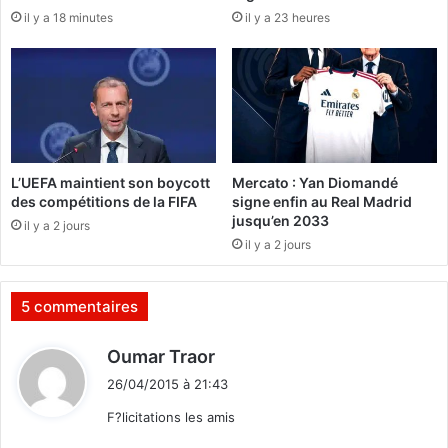
à
il y a 18 minutes
il y a 23 heures
f
l
o
’
n
u
c
n
t
i
i
t
o
é
n
d
L’UEFA maintient son boycott
Mercato : Yan Diomandé
n
e
des compétitions de la FIFA
signe enfin au Real Madrid
e
t
jusqu’en 2033
il y a 2 jours
m
o
il y a 2 jours
e
u
n
s
t
l
5 commentaires
d
e
e
s
d
Oumar Traor
s
B
i
s
u
26/04/2015 à 21:43
i
t
r
F?licitations les amis
t
k
e
i
: