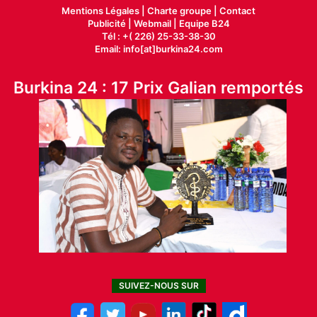
Mentions Légales |
Charte groupe |
Contact
Publicité
|
Webmail |
Equipe B24
Tél : +( 226) 25-33-38-30
Email: info[at]burkina24.com
Burkina 24 : 17 Prix Galian remportés
SUIVEZ-NOUS SUR