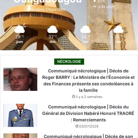
57%
o
i
e
r
3.95 km/h
Nuages Dispersés
k
n
a
m
29
32
34
35
℃
℃
℃
℃
sam
dim
lun
mar
NÉCROLOGIE
Communiqué nécrologique | Décès de
Roger BARRY : Le Ministère de l’Économie et
des Finances présente ses condoléances à
la famille
il y a 2 semaines
Communiqué nécrologique | Décès du
Général de Division Nabéré Honoré TRAORÉ
: Remerciements
03/07/2026
Communiqué nécrologique | Décès de son