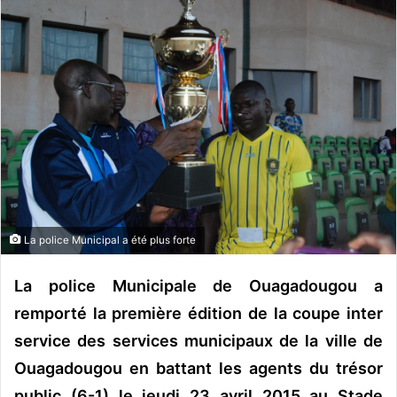
v
o
y
e
r
u
n
c
o
u
r
r
La police Municipal a été plus forte
i
e
La police Municipale de Ouagadougou a
l
remporté la première édition de la coupe inter
service des services municipaux de la ville de
Ouagadougou en battant les agents du trésor
public (6-1) le jeudi 23 avril 2015 au Stade