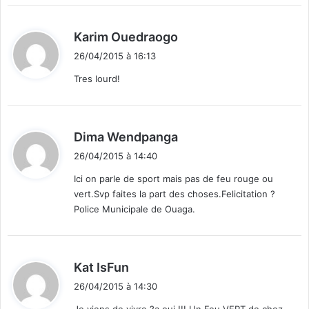
s
n
w
a
d
Karim Ouedraogo
e
b
i
b
è
26/04/2015 à 16:13
t
a
"
Tres lourd!
t
t
:
a
q
d
Dima Wendpanga
u
i
é
26/04/2015 à 14:40
t
s
Ici on parle de sport mais pas de feu rouge ou
vert.Svp faites la part des choses.Felicitation ?
:
Police Municipale de Ouaga.
d
Kat IsFun
i
26/04/2015 à 14:30
t