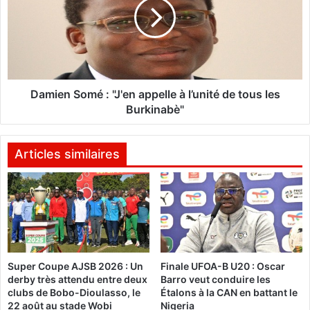
n
i
i
e
c
n
i
S
e
o
n
m
s
é
Damien Somé : "J'en appelle à l’unité de tous les
o
Burkinabè"
n
:
t
"
p
J
Articles similaires
u
'
r
e
é
n
t
a
a
p
b
p
l
e
Super Coupe AJSB 2026 : Un
Finale UFOA-B U20 : Oscar
i
l
derby très attendu entre deux
Barro veut conduire les
r
l
clubs de Bobo-Dioulasso, le
Étalons à la CAN en battant le
l
e
22 août au stade Wobi
Nigeria
e