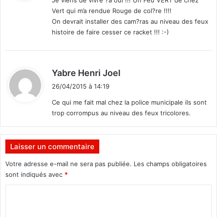
Je viens de vivre ?a oui !!! Un Feu VERT de chez
Vert qui m’a rendue Rouge de col?re !!!!
:
On devrait installer des cam?ras au niveau des feux
histoire de faire cesser ce racket !!! :-)
d
Yabre Henri Joel
i
26/04/2015 à 14:19
t
Ce qui me fait mal chez la police municipale ils sont
trop corrompus au niveau des feux tricolores.
:
Laisser un commentaire
Votre adresse e-mail ne sera pas publiée.
Les champs obligatoires
sont indiqués avec
*
C
o