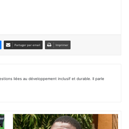
Partager par email
Imprimer
tions liées au développement inclusif et durable. Il parle
B
u