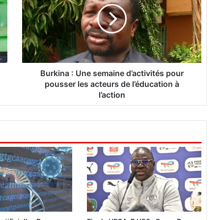
r
k
i
n
a
:
U
n
Burkina : Une semaine d’activités pour
e
pousser les acteurs de l’éducation à
s
l’action
e
m
a
i
n
e
d
’
a
c
t
i