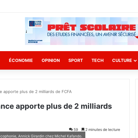
E
ÉCONOMIE
OPINION
SPORT
TECH
CULTURE
ce apporte plus de 2 milliards de FCFA
ance apporte plus de 2 milliards
59
2 minutes de lecture
ncophonie, Annick Girardin chez Michel Kafando.