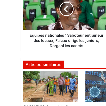
u
i
p
e
s
n
a
t
Equipes nationales : Saboteur entraîneur
i
des locaux, Falcao dirige les juniors,
o
Dargani les cadets
n
a
l
Articles similaires
e
s
:
S
a
b
o
t
e