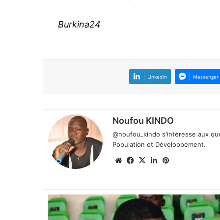
Burkina24
Linkedin
Messenger
Noufou KINDO
@noufou_kindo s'intéresse aux ques
Population et Développement.
We
Fa
X
Lin
Pin
bsi
ce
ke
ter
te
bo
din
est
ok
E
q