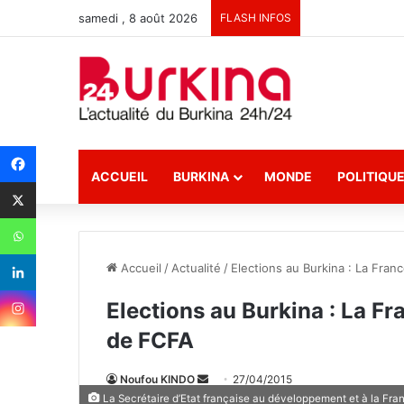
samedi , 8 août 2026
FLASH INFOS
ACCUEIL
BURKINA
MONDE
POLITIQU
Accueil
/
Actualité
/
Elections au Burkina : La Fran
Elections au Burkina : La Fr
de FCFA
Noufou KINDO
E
27/04/2015
La Secrétaire d’Etat française au développement et à la Fra
n