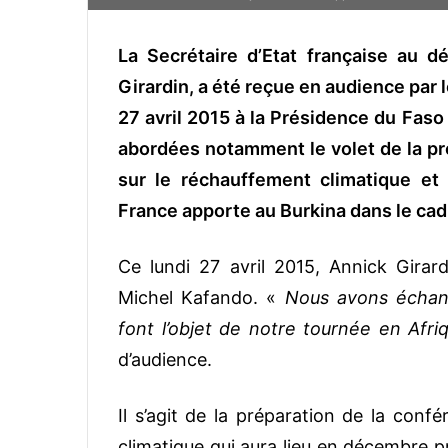
v
o
La Secrétaire d’Etat française au 
y
Girardin, a été reçue en audience par 
e
27 avril 2015 à la Présidence du Fas
r
u
abordées notamment le volet de la pr
n
sur le réchauffement climatique et
c
France apporte au Burkina dans le cadr
o
u
r
Ce lundi 27 avril 2015, Annick Girard
r
Michel Kafando. «
Nous avons échang
i
font l’objet de notre tournée en Afri
e
d’audience.
l
Il s’agit de la préparation de la conf
climatique qui aura lieu en décembre 