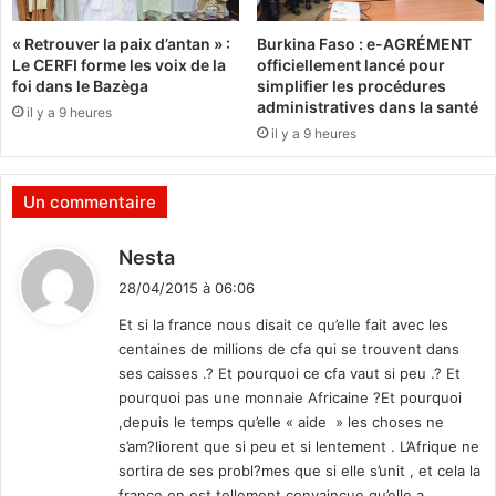
o
s
l
u
« Retrouver la paix d’antan » :
Burkina Faso : e-AGRÉMENT
i
i
Le CERFI forme les voix de la
officiellement lancé pour
t
v
foi dans le Bazèga
simplifier les procédures
i
e
administratives dans la santé
il y a 9 heures
q
n
il y a 9 heures
u
t
e
c
»
o
Un commentaire
,
n
s
t
d
Nesta
e
r
i
l
e
28/04/2015 à 06:06
t
o
l
Et si la france nous disait ce qu’elle fait avec les
n
e
centaines de millions de cfa qui se trouvent dans
l
p
:
ses caisses .? Et pourquoi ce cfa vaut si peu .? Et
’
r
pourquoi pas une monnaie Africaine ?Et pourquoi
O
é
b
,depuis le temps qu’elle « aide » les choses ne
s
J
s’am?liorent que si peu et si lentement . L’Afrique ne
i
d
sortira de ses probl?mes que si elle s’unit , et cela la
e
france en est tellement convaincue qu’elle a