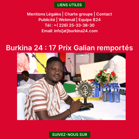
LIENS UTILES
Mentions Légales |
Charte groupe |
Contact
Publicité
|
Webmail |
Equipe B24
Tél : +( 226) 25-33-38-30
Email: info[at]burkina24.com
Burkina 24 : 17 Prix Galian remportés
SUIVEZ-NOUS SUR