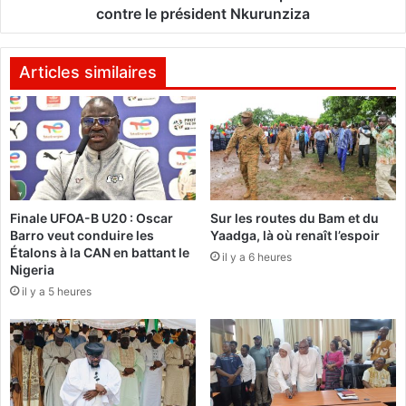
n
s
contre le président Nkurunziza
t
m
é
a
d
n
Articles similaires
’
i
a
f
s
e
s
s
a
t
i
a
n
t
Finale UFOA-B U20 : Oscar
Sur les routes du Bam et du
i
i
Barro veut conduire les
Yaadga, là où renaît l’espoir
r
o
Étalons à la CAN en battant le
l
il y a 6 heures
n
Nigeria
a
s
il y a 5 heures
s
s
c
e
è
p
n
o
e
u
p
r