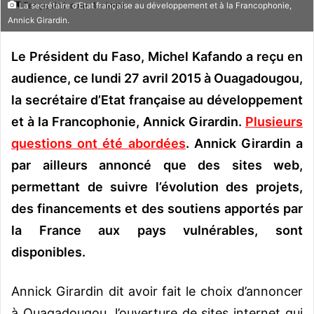
Temps de lecture 1 minute
La secrétaire d’Etat française au développement et à la Francophonie,
v
Annick Girardin.
o
y
Le Président du Faso, Michel Kafando a reçu en
e
audience, ce lundi 27 avril 2015 à Ouagadougou,
r
la secrétaire d’Etat française au développement
u
n
et à la Francophonie, Annick Girardin.
Plusieurs
c
questions ont été abordées
. Annick Girardin a
o
par ailleurs annoncé que des sites web,
u
permettant de suivre l’évolution des projets,
r
r
des financements et des soutiens apportés par
i
la France aux pays vulnérables, sont
e
disponibles.
l
Annick Girardin dit avoir fait le choix d’annoncer
à Ouagadougou, l’ouverture de sites internet qui