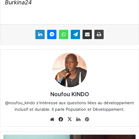
Burkina24
Noufou KINDO
@noufou_kindo s'intéresse aux questions liées au développement
inclusif et durable. Il parle Population et Développement.
We
Fa
X
Lin
Pin
bsi
ce
ke
ter
te
bo
din
est
C