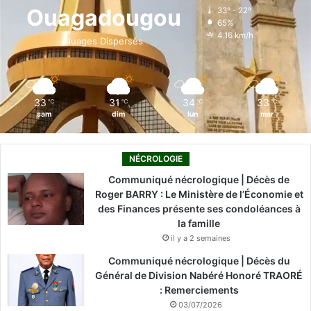
o
d
b
g
k
Ouagadougou
33º - 22º
65%
o
i
e
r
4.16 km/h
Nuages Dispersés
k
n
a
m
33
31
34
33
℃
℃
℃
℃
sam
dim
lun
mar
NÉCROLOGIE
Communiqué nécrologique | Décès de
Roger BARRY : Le Ministère de l’Économie et
des Finances présente ses condoléances à
la famille
il y a 2 semaines
Communiqué nécrologique | Décès du
Général de Division Nabéré Honoré TRAORÉ
: Remerciements
03/07/2026