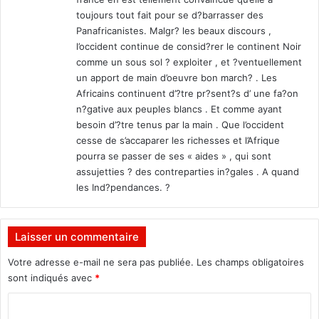
n
toujours tout fait pour se d?barrasser des
t
Panafricanistes. Malgr? les beaux discours ,
N
l’occident continue de consid?rer le continent Noir
k
comme un sous sol ? exploiter , et ?ventuellement
u
un apport de main d’oeuvre bon march? . Les
r
Africains continuent d’?tre pr?sent?s d’ une fa?on
u
n?gative aux peuples blancs . Et comme ayant
n
besoin d’?tre tenus par la main . Que l’occident
z
cesse de s’accaparer les richesses et l’Afrique
i
pourra se passer de ses « aides » , qui sont
z
assujetties ? des contreparties in?gales . A quand
a
les Ind?pendances. ?
Laisser un commentaire
Votre adresse e-mail ne sera pas publiée.
Les champs obligatoires
sont indiqués avec
*
C