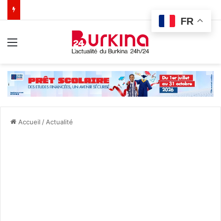
FR
Menu
Accueil
/
Actualité