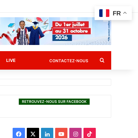
FR
Rechercher
LIVE
CONTACTEZ-NOUS
RETROUVEZ-NOUS SUR FACEBOOK
F
X
L
Y
I
T