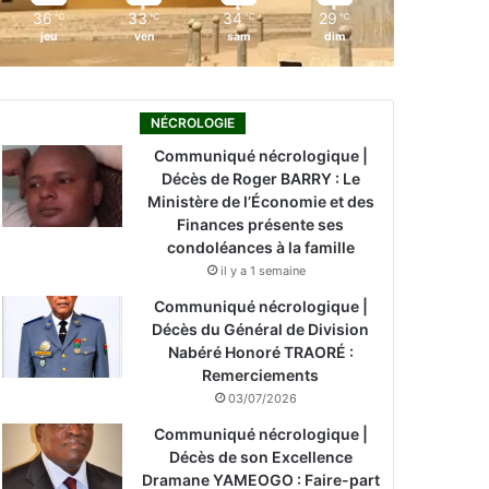
36
33
34
29
℃
℃
℃
℃
jeu
ven
sam
dim
NÉCROLOGIE
Communiqué nécrologique |
Décès de Roger BARRY : Le
Ministère de l’Économie et des
Finances présente ses
condoléances à la famille
il y a 1 semaine
Communiqué nécrologique |
Décès du Général de Division
Nabéré Honoré TRAORÉ :
Remerciements
03/07/2026
Communiqué nécrologique |
Décès de son Excellence
Dramane YAMEOGO : Faire-part