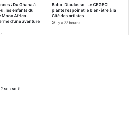
é
nces : Du Ghana à
Bobo-Dioulasso : Le CEGECI
t
, les enfants du
plante l’espoir et le bien-être à la
é
e Moov Africa-
Cité des artistes
c
erme d’une aventure
il y a 22 heures
r
é
es
d
i
b
l
e
'
'
,
s
t? son sort!
e
l
o
n
l
’
O