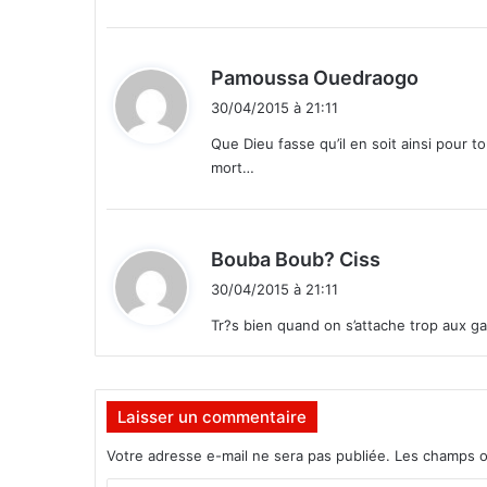
o
:
u
t
d
Pamoussa Ouedraogo
i
i
30/04/2015 à 21:11
t
Que Dieu fasse qu’il en soit ainsi pour to
mort…
:
d
Bouba Boub? Ciss
i
30/04/2015 à 21:11
t
Tr?s bien quand on s’attache trop aux gain
:
Laisser un commentaire
Votre adresse e-mail ne sera pas publiée.
Les champs o