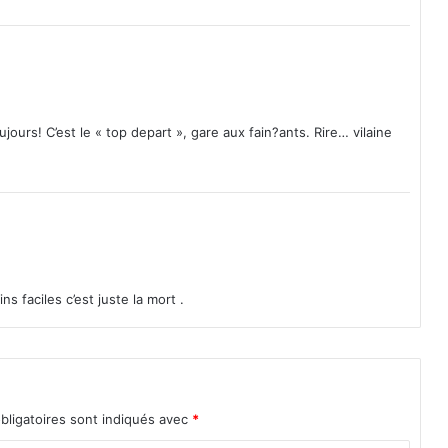
ujours! C’est le « top depart », gare aux fain?ants. Rire… vilaine
s faciles c’est juste la mort .
bligatoires sont indiqués avec
*