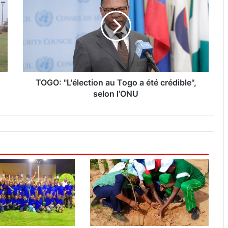
G
O
:
"
L
'
é
l
TOGO: "L'élection au Togo a été crédible'',
e
selon l’ONU
c
t
i
o
n
a
u
T
o
g
o
a