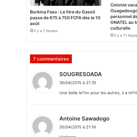
2
Colonie vaca
0
Ouagadougou
Burkina Faso : Le litre du Gasoil
1
personnel d
passe de 675 à 750 FCFA dès le 10
6
ONATEL au t
août
:
culturelle
il y a 7 heures
L
il y a 11 heur
e
s
E
7 commentaires
t
a
l
d
SOUGRESOADA
o
i
30/04/2015 à 21:35
n
t
s
Une belle le?on pour les autres, il a m?ri
d
:
a
m
d
e
Antoine Sawadogo
s
i
30/04/2015 à 21:19
p
t
r
Vigilance