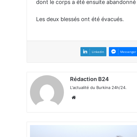
dont le corps a été ensuite abandonné
Les deux blessés ont été évacués.
Linkedin
Messenger
Rédaction B24
L'actualité du Burkina 24h/24.
We
bsi
te
P
r