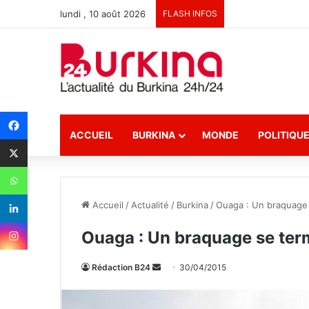
lundi , 10 août 2026
FLASH INFOS
ACCUEIL
BURKINA
MONDE
POLITIQU
Accueil
/
Actualité
/
Burkina
/
Ouaga : Un braquage 
Ouaga : Un braquage se term
Rédaction B24
E
30/04/2015
n
v