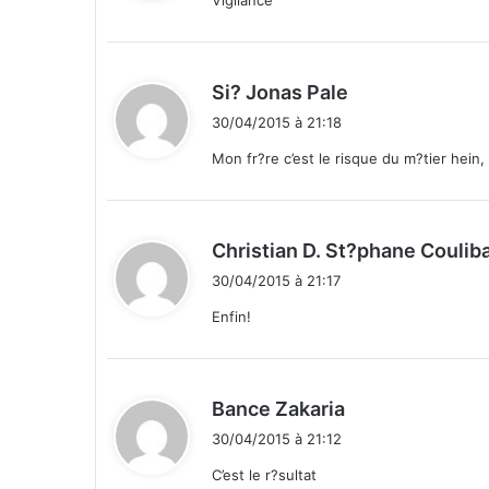
ê
:
t
e
d
Si? Jonas Pale
s
i
p
30/04/2015 à 21:18
o
t
Mon fr?re c’est le risque du m?tier hein,
u
r
:
a
f
Christian D. St?phane Coulib
f
r
30/04/2015 à 21:17
o
Enfin!
n
t
e
r
d
Bance Zakaria
D
i
j
30/04/2015 à 21:12
t
i
C’est le r?sultat
b