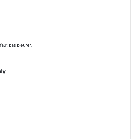
N
U
 faut pas pleurer.
d
aly
i
t
: