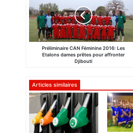
é
l
i
m
i
n
a
i
Préliminaire CAN Féminine 2016: Les
r
Etalons dames prêtes pour affronter
e
Djibouti
C
A
N
Articles similaires
F
é
m
i
n
i
n
e