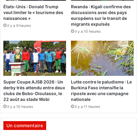
l
e
États-Unis : Donald Trump
Rwanda : Kigali confirme des
'
s
veut limiter le « tourisme des
discussions avec des pays
u
naissances »
européens sur le transit de
n
:
migrants expulsés
il y a 9 heures
d
L
il y a 10 heures
e
e
s
G
a
I
u
A
t
B
e
A
u
t
r
r
Super Coupe AJSB 2026 : Un
Lutte contre le paludisme : Le
s
o
derby très attendu entre deux
Burkina Faso intensifie la
u
clubs de Bobo-Dioulasso, le
riposte avec une campagne
v
22 août au stade Wobi
nationale
e
il y a 10 heures
il y a 11 heures
u
n
m
Un commentaire
o
y