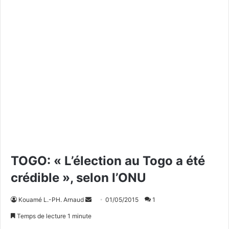
TOGO: « L’élection au Togo a été
crédible », selon l’ONU
Kouamé L.-PH. Arnaud
E
01/05/2015
1
n
Temps de lecture 1 minute
v