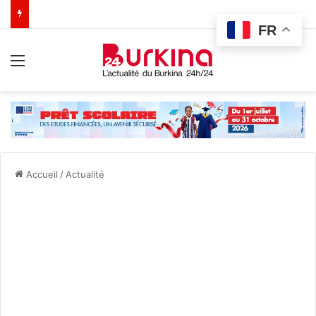
FR
Menu
Accueil
/
Actualité