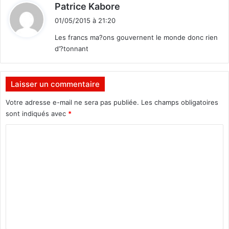
d
Patrice Kabore
e
i
n
01/05/2015 à 21:20
t
e
Les francs ma?ons gouvernent le monde donc rien
f
d’?tonnant
f
:
i
c
a
Laisser un commentaire
c
Votre adresse e-mail ne sera pas publiée.
Les champs obligatoires
e
sont indiqués avec
*
C
o
m
m
e
n
t