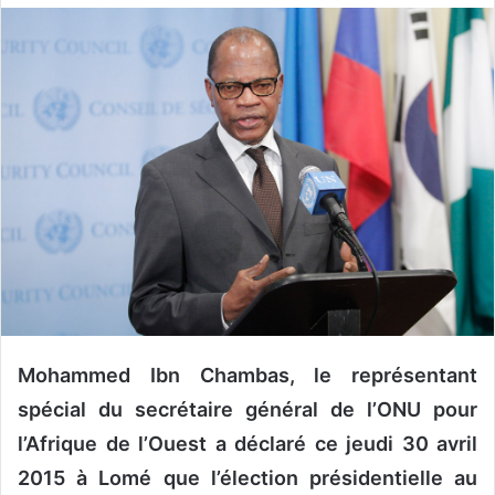
o
y
e
r
u
n
c
o
u
r
r
i
e
l
Mohammed Ibn Chambas, le représentant
spécial du secrétaire général de l’ONU pour
l’Afrique de l’Ouest a déclaré ce jeudi 30 avril
2015 à Lomé que l’élection présidentielle au