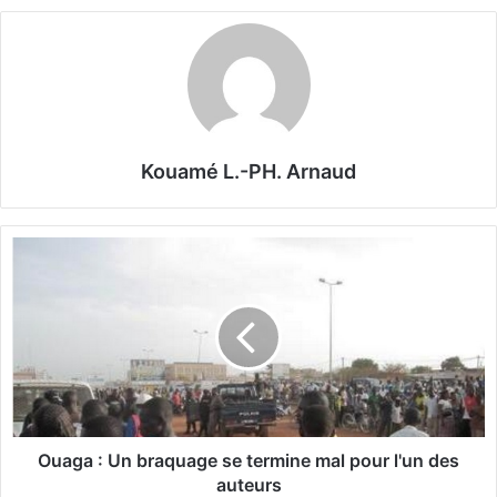
Kouamé L.-PH. Arnaud
O
u
a
g
a
:
U
n
b
r
Ouaga : Un braquage se termine mal pour l'un des
a
auteurs