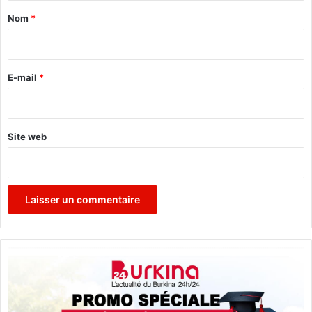
a
Nom
*
i
r
e
E-mail
*
*
Site web