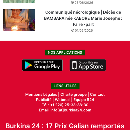
26/06/2026
Communiqué nécrologique | Décès de
BAMBARA née KABORE Marie Josephe :
Faire -part
01/06/2026
NOS APPLICATIONS
LIENS UTILES
Mentions Légales |
Charte groupe |
Contact
Publicité
|
Webmail |
Equipe B24
Tél : +( 226) 25-33-38-30
Email: info[at]burkina24.com
Burkina 24 : 17 Prix Galian remportés