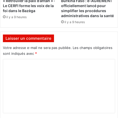
« Retrouver la paix d’antan » :
Burkina Faso : e-AGRÉMENT
t
n
Le CERFI forme les voix de la
officiellement lancé pour
d
c
foi dans le Bazèga
simplifier les procédures
i
e
administratives dans la santé
il y a 9 heures
t
l
il y a 9 heures
n
e
e
d
p
é
Laisser un commentaire
a
b
s
l
Votre adresse e-mail ne sera pas publiée.
Les champs obligatoires
a
o
sont indiqués avec
*
v
c
o
C
a
i
g
o
r
e
m
o
d
u
e
m
b
s
e
l
s
i
a
n
é
l
t
s
a