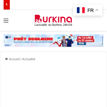
FR
Menu
Accueil
/
Actualité