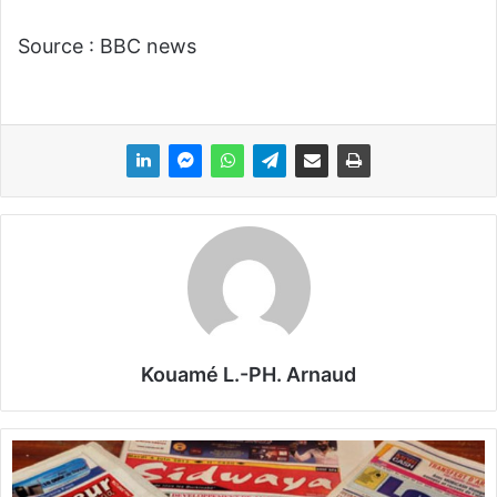
Source : BBC news
Kouamé L.-PH. Arnaud
D
é