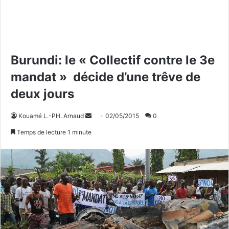
Burundi: le « Collectif contre le 3e
mandat » décide d’une trêve de
deux jours
Kouamé L.-PH. Arnaud
E
02/05/2015
0
n
Temps de lecture 1 minute
v
o
y
e
r
u
n
c