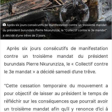
o
u
r
r
Après six jours consécutifs de manifestation contre un troisième mandat
i
du président burundais Pierre Nkurunziza, le "Collectif contre le 3e mandat"
e
a décidé d’une trêve de 2 jours.
l
Après six jours consécutifs de manifestation
contre un troisième mandat du président
burundais Pierre Nkurunziza, le « Collectif contre
le 3e mandat » a décidé samedi d’une trêve.
‘’Cette cessation temporaire du mouvement a
pour objectif de laisser au président le temps de
réfléchir sur les conséquences que pourrait avoir
un troisième mandat afin qu’il y renonce d’ici à