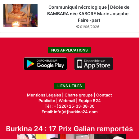
Communiqué nécrologique | Décès de
BAMBARA née KABORE Marie Josephe :
Faire -part
01/06/2026
NOS APPLICATIONS
LIENS UTILES
Mentions Légales |
Charte groupe |
Contact
Publicité
|
Webmail |
Equipe B24
Tél : +( 226) 25-33-38-30
Email: info[at]burkina24.com
Burkina 24 : 17 Prix Galian remportés