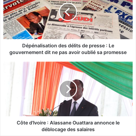
p
é
n
a
l
i
s
a
Dépénalisation des délits de presse : Le
t
gouvernement dit ne pas avoir oublié sa promesse
i
o
C
n
ô
d
t
e
e
s
d
d
'
é
I
l
v
i
o
t
i
Côte d'Ivoire : Alassane Ouattara annonce le
s
r
déblocage des salaires
d
e