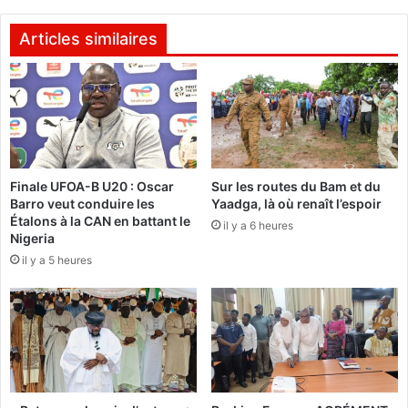
e
:
p
A
Articles similaires
r
l
e
a
s
s
s
s
e
a
:
n
L
e
Finale UFOA-B U20 : Oscar
Sur les routes du Bam et du
e
O
Barro veut conduire les
Yaadga, là où renaît l’espoir
g
u
Étalons à la CAN en battant le
o
il y a 6 heures
a
Nigeria
u
t
il y a 5 heures
v
t
e
a
r
r
n
a
e
a
m
n
e
n
n
o