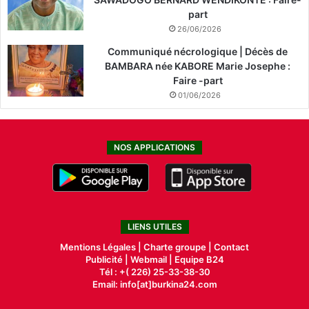
part
26/06/2026
Communiqué nécrologique | Décès de
BAMBARA née KABORE Marie Josephe :
Faire -part
01/06/2026
NOS APPLICATIONS
LIENS UTILES
Mentions Légales |
Charte groupe |
Contact
Publicité
|
Webmail |
Equipe B24
Tél : +( 226) 25-33-38-30
Email: info[at]burkina24.com