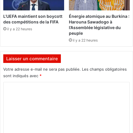
d
e
L’UEFA maintient son boycott
Énergie atomique au Burkina :
l
des compétitions de la FIFA
Harouna Sawadogo à
o
l’Assemblée législative du
il y a 22 heures
i
peuple
b
il y a 22 heures
i
e
n
Laisser un commentaire
t
ô
Votre adresse e-mail ne sera pas publiée.
Les champs obligatoires
t
sont indiqués avec
*
e
C
n
C
o
o
m
n
s
m
e
e
i
l
n