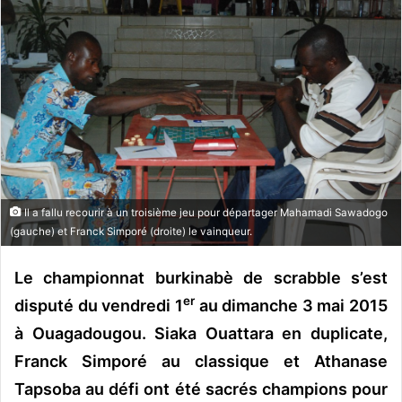
o
y
e
r
u
n
c
o
u
r
Il a fallu recourir à un troisième jeu pour départager Mahamadi Sawadogo
r
(gauche) et Franck Simporé (droite) le vainqueur.
i
e
Le championnat burkinabè de scrabble s’est
l
er
disputé du vendredi 1
au dimanche 3 mai 2015
à Ouagadougou. Siaka Ouattara en duplicate,
Franck Simporé au classique et Athanase
Tapsoba au défi ont été sacrés champions pour