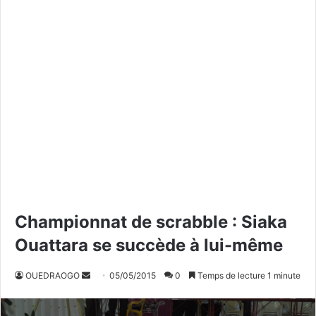
Championnat de scrabble : Siaka
Ouattara se succède à lui-même
OUEDRAOGO
E
05/05/2015
0
Temps de lecture 1 minute
n
v