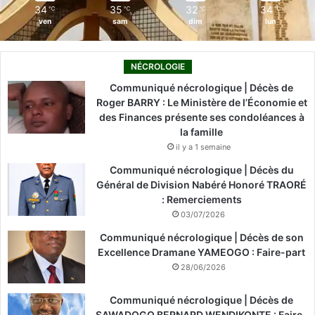
34
35
32
34
℃
℃
℃
℃
ven
sam
dim
lun
NÉCROLOGIE
Communiqué nécrologique | Décès de
Roger BARRY : Le Ministère de l’Économie et
des Finances présente ses condoléances à
la famille
il y a 1 semaine
Communiqué nécrologique | Décès du
Général de Division Nabéré Honoré TRAORÉ
: Remerciements
03/07/2026
Communiqué nécrologique | Décès de son
Excellence Dramane YAMEOGO : Faire-part
28/06/2026
Communiqué nécrologique | Décès de
SAWADOGO BERNARD WENDIKONTE : Faire-