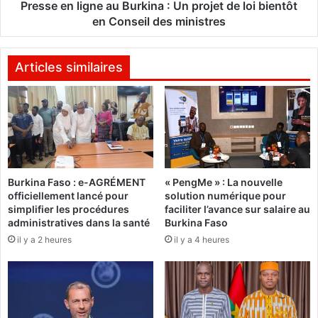
s
i
Presse en ligne au Burkina : Un projet de loi bientôt
a
g
en Conseil des ministres
u
n
t
e
d
a
Articles similaires
e
u
s
B
g
u
r
r
a
k
n
i
d
n
Burkina Faso : e-AGRÉMENT
« PengMe » : La nouvelle
s
a
officiellement lancé pour
solution numérique pour
m
:
simplifier les procédures
faciliter l’avance sur salaire au
é
U
administratives dans la santé
Burkina Faso
d
n
il y a 2 heures
il y a 4 heures
i
p
a
r
s
o
j
e
t