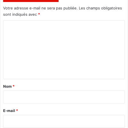
o
r
Votre adresse e-mail ne sera pas publiée.
Les champs obligatoires
r
q
sont indiqués avec
*
a
u
l
e
C
»
t
o
m
m
e
n
t
a
Nom
*
i
r
e
E-mail
*
*