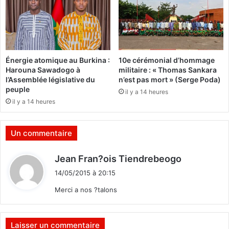
n
d
t
e
r
l
e
'
«
h
Énergie atomique au Burkina :
10e cérémonial d’hommage
l
a
Harouna Sawadogo à
militaire : « Thomas Sankara
’
b
l’Assemblée législative du
n’est pas mort » (Serge Poda)
i
i
peuple
il y a 14 heures
n
t
il y a 14 heures
c
a
i
t
v
d
Un commentaire
i
é
s
f
d
Jean Fran?ois Tiendrebeogo
m
é
i
e
r
14/05/2015 à 20:15
t
é
é
Merci a nos ?talons
l
a
e
u
:
c
P
t
Laisser un commentaire
a