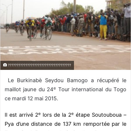
o
y
e
r
u
n
c
o
u
????????????????????????????????????
r
r
Le Burkinabè Seydou Bamogo a récupéré le
i
e
e
maillot jaune du 24
Tour international du Togo
l
ce mardi 12 mai 2015.
e
e
Il est arrivé 2
lors de la 2
étape Soutouboua –
Pya d’une distance de 137 km remportée par le