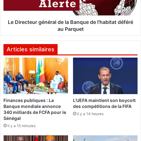
q
c
u
t
e
e
:
u
Le Directeur général de la Banque de l'habitat déféré
M
r
au Parquet
A
g
R
é
K
n
Articles similaires
s
é
u
r
r
a
l
l
e
d
t
e
e
l
Finances publiques : La
L’UEFA maintient son boycott
r
a
Banque mondiale annonce
des compétitions de la FIFA
r
B
340 milliards de FCFA pour le
a
il y a 14 heures
a
Sénégal
i
n
il y a 15 minutes
n
q
c
u
o
e