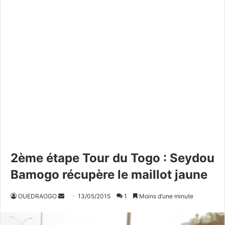
2ème étape Tour du Togo : Seydou
Bamogo récupère le maillot jaune
OUEDRAOGO
E
13/05/2015
1
Moins d’une minute
n
v