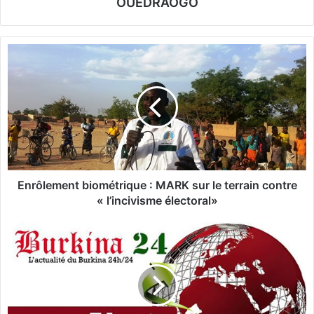
OUEDRAOGO
E
n
r
ô
l
e
m
e
n
t
Enrôlement biométrique : MARK sur le terrain contre
b
« l’incivisme électoral»
i
o
L
m
e
é
D
t
i
r
r
i
e