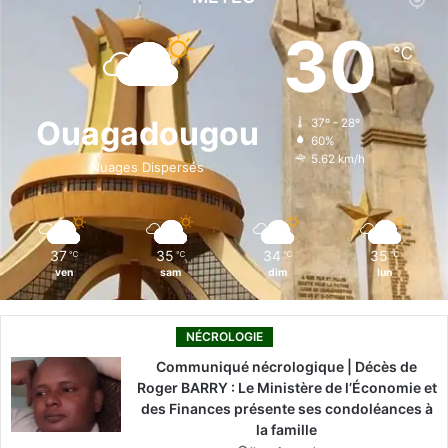
e
k
T
t
T
30
℃
b
e
u
a
o
o
d
b
g
k
Ouagadougou
37º - 28º
60%
o
i
e
r
5.62 km/h
Nuages Dispersés
k
n
a
m
37
35
34
35
℃
℃
℃
℃
ven
sam
dim
lun
NÉCROLOGIE
Communiqué nécrologique | Décès de
Roger BARRY : Le Ministère de l’Économie et
des Finances présente ses condoléances à
la famille