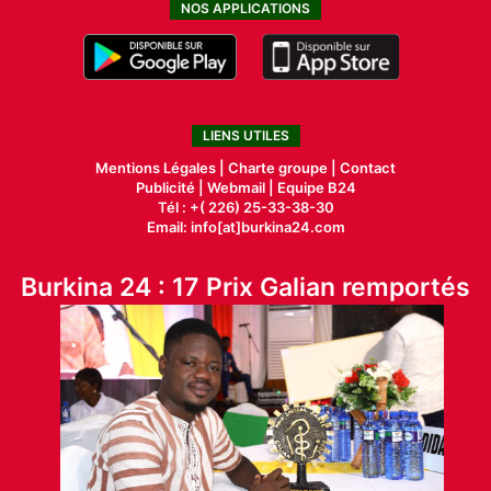
NOS APPLICATIONS
LIENS UTILES
Mentions Légales |
Charte groupe |
Contact
Publicité
|
Webmail |
Equipe B24
Tél : +( 226) 25-33-38-30
Email: info[at]burkina24.com
Burkina 24 : 17 Prix Galian remportés