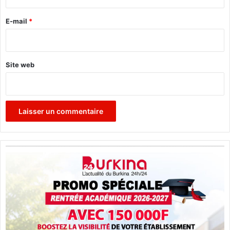
r
e
E-mail
*
*
Site web