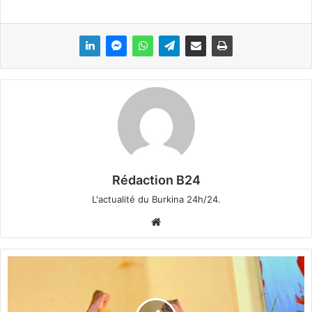
Rédaction B24
L'actualité du Burkina 24h/24.
We
bsi
te
P
r
é
s