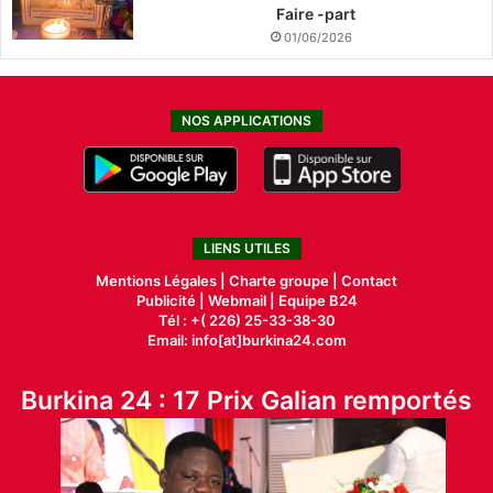
Faire -part
01/06/2026
NOS APPLICATIONS
LIENS UTILES
Mentions Légales |
Charte groupe |
Contact
Publicité
|
Webmail |
Equipe B24
Tél : +( 226) 25-33-38-30
Email: info[at]burkina24.com
Burkina 24 : 17 Prix Galian remportés