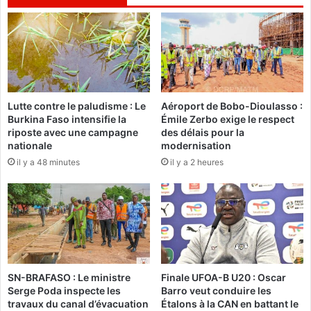
n
à
é
A
w
c
e
c
n
r
d
a
é
Lutte contre le paludisme : Le
Aéroport de Bobo-Dioulasso :
S
Burkina Faso intensifie la
Émile Zerbo exige le respect
a
riposte avec une campagne
des délais pour la
n
nationale
modernisation
k
il y a 48 minutes
il y a 2 heures
a
r
a
,
c
a
n
d
SN-BRAFASO : Le ministre
Finale UFOA-B U20 : Oscar
i
Serge Poda inspecte les
Barro veut conduire les
d
travaux du canal d’évacuation
Étalons à la CAN en battant le
a