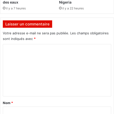
des eaux
Nigeria
t
il y a 7 heures
il y a 22 heures
u
n
i
Laisser un commentaire
q
u
Votre adresse e-mail ne sera pas publiée.
Les champs obligatoires
e
sont indiqués avec
*
d
C
e
s
o
S
m
a
n
m
k
e
a
r
n
i
t
s
a
t
Nom
*
e
i
s