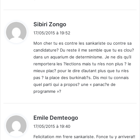
d
Sibiri Zongo
i
17/05/2015 à 19:52
t
Mon cher tu es contre les sankariste ou contre sa
candidature? Du reste il me semble que tu es clou?
:
dans un aquarium de determinisme. Je ne dis qu’il
remportera les ?lections mais tu n’es non plus ? le
mieux plac? pour le dire d’autant plus que tu n’es
pas ? la place des burkinab?s. Dis moi tu connais
quel parti qui a propos? une « panac?e de
programme »?
d
Emile Demteogo
i
17/05/2015 à 19:40
t
Felicitation mn frere sankariste. Fonce tu y arrivera!!