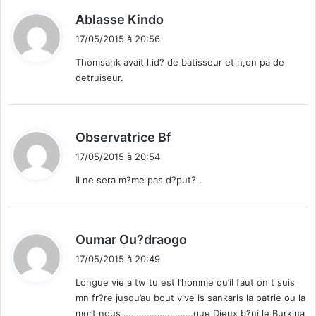
d
Ablasse Kindo
i
17/05/2015 à 20:56
t
Thomsank avait l,id? de batisseur et n,on pa de
detruiseur.
:
d
Observatrice Bf
i
17/05/2015 à 20:54
t
Il ne sera m?me pas d?put? .
:
d
Oumar Ou?draogo
i
17/05/2015 à 20:49
t
Longue vie a tw tu est l’homme qu’il faut on t suis
mn fr?re jusqu’au bout vive ls sankaris la patrie ou la
:
mort nous ………………………que Dieux b?ni le Burkina