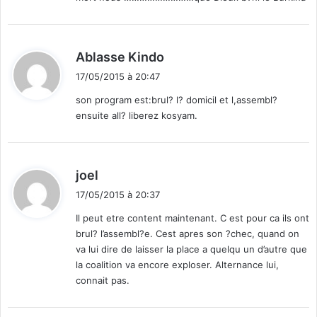
d
Ablasse Kindo
i
17/05/2015 à 20:47
t
son program est:brul? l? domicil et l,assembl?
ensuite all? liberez kosyam.
:
d
joel
i
17/05/2015 à 20:37
t
Il peut etre content maintenant. C est pour ca ils ont
brul? l’assembl?e. Cest apres son ?chec, quand on
:
va lui dire de laisser la place a quelqu un d’autre que
la coalition va encore exploser. Alternance lui,
connait pas.