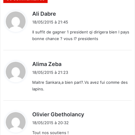
l
i
u
a
d
Ali Dabre
s
l
i
d
o
18/05/2015 à 21:45
t
y
g
Il suffit de gagner 1 president qi dirigera bien l pays
n
u
bonne chance ? vous l? presidents
a
e
:
m
a
i
v
q
e
d
Alima Zeba
u
c
i
e
l
18/05/2015 à 21:23
t
d
e
Maitre Sankara,a bien parl?.Vs avez fui comme des
e
s
lapins.
l
:
c
’
o
A
m
f
m
d
Olivier Gbetholancy
r
u
i
i
n
18/05/2015 à 20:32
t
q
a
Tout nos soutiens !
u
u