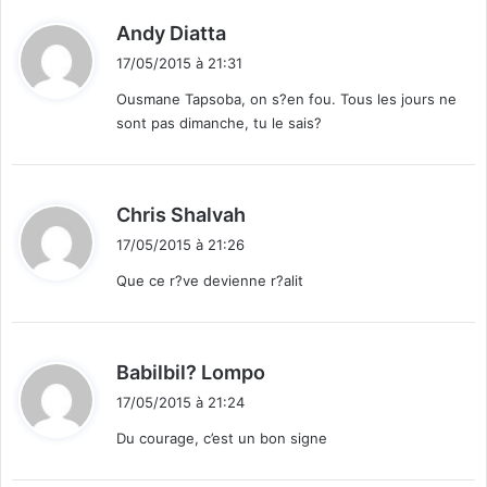
d
Andy Diatta
i
17/05/2015 à 21:31
t
Ousmane Tapsoba, on s?en fou. Tous les jours ne
sont pas dimanche, tu le sais?
:
d
Chris Shalvah
i
17/05/2015 à 21:26
t
Que ce r?ve devienne r?alit
:
d
Babilbil? Lompo
i
17/05/2015 à 21:24
t
Du courage, c’est un bon signe
: