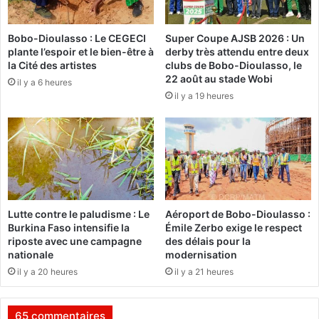
B
d
O
a
Bobo-Dioulasso : Le CEGECI
Super Coupe AJSB 2026 : Un
M
n
plante l’espoir et le bien-être à
derby très attendu entre deux
A
n
la Cité des artistes
clubs de Bobo-Dioulasso, le
F
o
22 août au stade Wobi
il y a 6 heures
,
n
il y a 19 heures
l
c
’
e
e
p
n
o
t
u
r
r
e
s
p
u
Lutte contre le paludisme : Le
Aéroport de Bobo-Dioulasso :
r
i
Burkina Faso intensifie la
Émile Zerbo exige le respect
i
v
riposte avec une campagne
des délais pour la
s
r
nationale
modernisation
e
e
il y a 20 heures
il y a 21 heures
l
l
a
e
p
d
65 commentaires