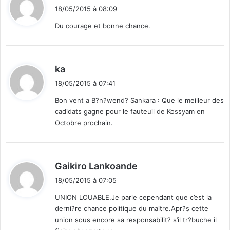
i
18/05/2015 à 08:09
t
Du courage et bonne chance.
:
d
ka
i
18/05/2015 à 07:41
t
Bon vent a B?n?wend? Sankara : Que le meilleur des
cadidats gagne pour le fauteuil de Kossyam en
:
Octobre prochain.
d
Gaikiro Lankoande
i
18/05/2015 à 07:05
t
UNION LOUABLE.Je parie cependant que c’est la
derni?re chance politique du maitre.Apr?s cette
:
union sous encore sa responsabilit? s’il tr?buche il