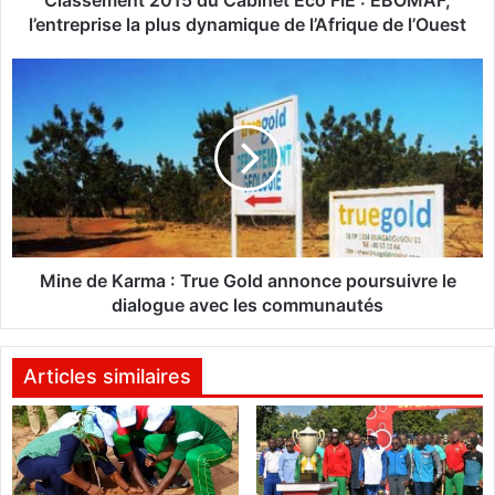
2
l’entreprise la plus dynamique de l’Afrique de l’Ouest
0
1
M
5
i
d
n
u
e
C
d
a
e
b
K
i
a
n
r
e
m
Mine de Karma : True Gold annonce poursuivre le
t
a
dialogue avec les communautés
E
:
c
T
o
r
Articles similaires
F
u
I
e
E
G
:
o
E
l