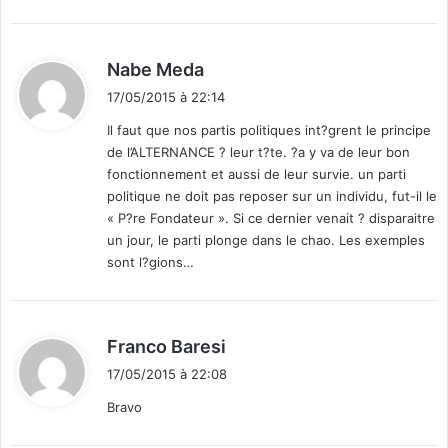
:
d
Nabe Meda
i
17/05/2015 à 22:14
t
Il faut que nos partis politiques int?grent le principe
de l’ALTERNANCE ? leur t?te. ?a y va de leur bon
:
fonctionnement et aussi de leur survie. un parti
politique ne doit pas reposer sur un individu, fut-il le
« P?re Fondateur ». Si ce dernier venait ? disparaitre
un jour, le parti plonge dans le chao. Les exemples
sont l?gions…
d
Franco Baresi
i
17/05/2015 à 22:08
t
Bravo
: