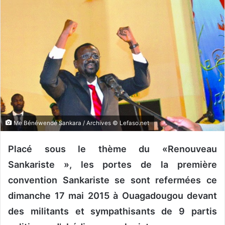
v
o
y
e
r
u
n
c
o
u
r
Me Bénéwendé Sankara / Archives © Lefaso.net
r
i
Placé sous le thème du «Renouveau
e
Sankariste », les portes de la première
l
convention Sankariste se sont refermées ce
dimanche 17 mai 2015 à Ouagadougou devant
des militants et sympathisants de 9 partis