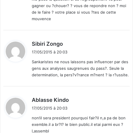
gagner ou ?chouer? ? vous de repondre non ? moi
de le faire ? votre place si vous ?tes de cette
mouvence
d
Sibiri Zongo
i
17/05/2015 à 20:03
t
Sankaristes ne nous laissons pas influencer par des
gens aux analyses saugrenues du pass?. Seule la
:
determination, la pers?v?rance m?nent ? la r?ussite.
d
Ablasse Kindo
i
17/05/2015 à 20:03
t
non!il sera president pourquoi fair?il n,a pa de bon
exemble.il a br?l? le bien public.il etai parmi eux ?
:
l,assembl