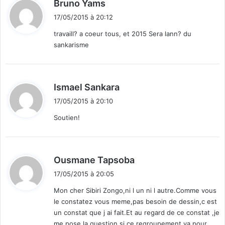
d
Bruno Yams
i
17/05/2015 à 20:12
t
travaill? a coeur tous, et 2015 Sera lann? du
sankarisme
:
d
Ismael Sankara
i
17/05/2015 à 20:10
t
Soutien!
:
d
Ousmane Tapsoba
i
17/05/2015 à 20:05
t
Mon cher Sibiri Zongo,ni l un ni l autre.Comme vous
le constatez vous meme,pas besoin de dessin,c est
:
un constat que j ai fait.Et au regard de ce constat ,je
me pose la question si ce regroupement va pour