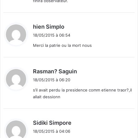
finira observateur.
d
hien Simplo
i
18/05/2015 à 06:54
t
Merci la patrie ou la mort nous
:
d
Rasman? Saguin
i
18/05/2015 à 06:20
t
s’il avait perdu la presidence comm etienne traor?,il
allait dessionn
:
d
Sidiki Simpore
i
18/05/2015 à 04:06
t