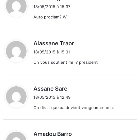
i
18/05/2015 à 15:37
t
Auto proclam? Wi
:
d
Alassane Traor
i
18/05/2015 à 15:31
t
On vous soutient mr l? president
:
d
Assane Sare
i
18/05/2015 à 12:49
t
On dirait que xa devient vengeance hein.
:
d
Amadou Barro
i