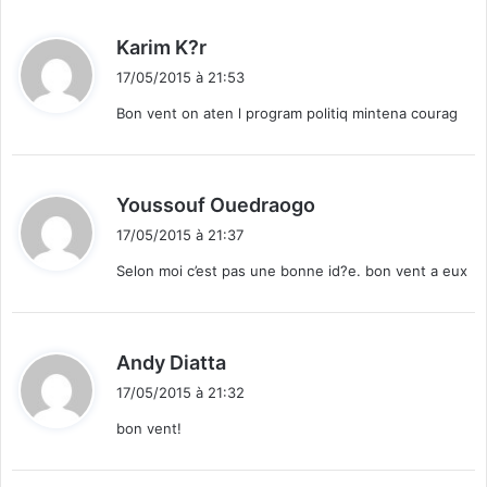
d
Karim K?r
i
17/05/2015 à 21:53
t
Bon vent on aten l program politiq mintena courag
:
d
Youssouf Ouedraogo
i
17/05/2015 à 21:37
t
Selon moi c’est pas une bonne id?e. bon vent a eux
:
d
Andy Diatta
i
17/05/2015 à 21:32
t
bon vent!
: