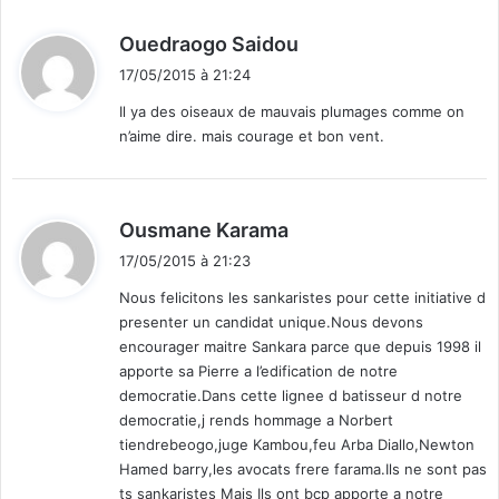
d
Ouedraogo Saidou
i
17/05/2015 à 21:24
t
Il ya des oiseaux de mauvais plumages comme on
n’aime dire. mais courage et bon vent.
:
d
Ousmane Karama
i
17/05/2015 à 21:23
t
Nous felicitons les sankaristes pour cette initiative d
presenter un candidat unique.Nous devons
:
encourager maitre Sankara parce que depuis 1998 il
apporte sa Pierre a l’edification de notre
democratie.Dans cette lignee d batisseur d notre
democratie,j rends hommage a Norbert
tiendrebeogo,juge Kambou,feu Arba Diallo,Newton
Hamed barry,les avocats frere farama.Ils ne sont pas
ts sankaristes Mais Ils ont bcp apporte a notre