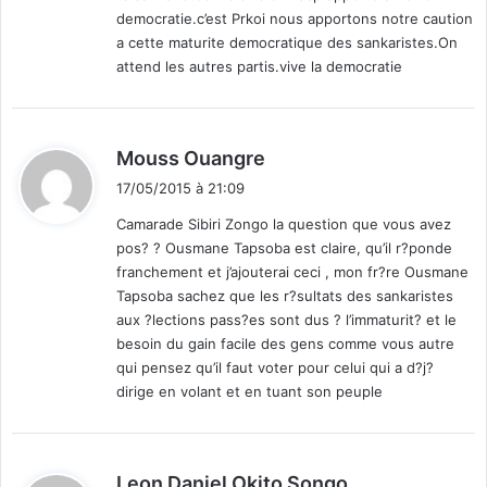
democratie.c’est Prkoi nous apportons notre caution
a cette maturite democratique des sankaristes.On
attend les autres partis.vive la democratie
d
Mouss Ouangre
i
17/05/2015 à 21:09
t
Camarade Sibiri Zongo la question que vous avez
pos? ? Ousmane Tapsoba est claire, qu’il r?ponde
:
franchement et j’ajouterai ceci , mon fr?re Ousmane
Tapsoba sachez que les r?sultats des sankaristes
aux ?lections pass?es sont dus ? l’immaturit? et le
besoin du gain facile des gens comme vous autre
qui pensez qu’il faut voter pour celui qui a d?j?
dirige en volant et en tuant son peuple
d
Leon Daniel Okito Songo