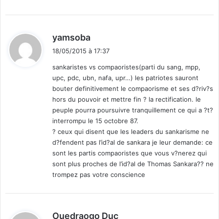
e
:
t
d
é
e
s
d
yamsoba
l
i
’
18/05/2015 à 17:37
t
O
sankaristes vs compaoristes(parti du sang, mpp,
u
upc, pdc, ubn, nafa, upr…) les patriotes sauront
:
e
bouter definitivement le compaorisme et ses d?riv?s
s
hors du pouvoir et mettre fin ? la rectification. le
t
peuple pourra poursuivre tranquillement ce qui a ?t?
interrompu le 15 octobre 87.
? ceux qui disent que les leaders du sankarisme ne
d?fendent pas l’id?al de sankara je leur demande: ce
sont les partis compaoristes que vous v?nerez qui
sont plus proches de l’id?al de Thomas Sankara?? ne
trompez pas votre conscience
d
Ouedraogo Duc