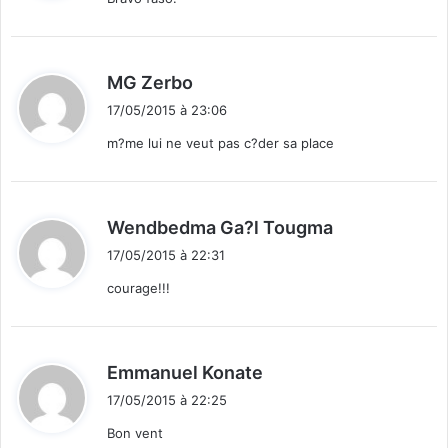
:
d
MG Zerbo
i
17/05/2015 à 23:06
t
m?me lui ne veut pas c?der sa place
:
d
Wendbedma Ga?l Tougma
i
17/05/2015 à 22:31
t
courage!!!
:
d
Emmanuel Konate
i
17/05/2015 à 22:25
t
Bon vent