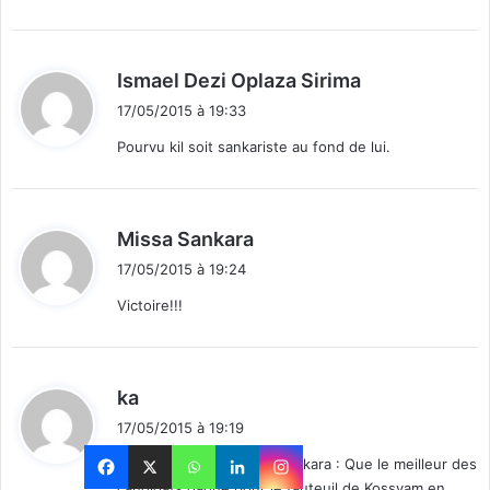
:
d
Ismael Dezi Oplaza Sirima
i
17/05/2015 à 19:33
t
Pourvu kil soit sankariste au fond de lui.
:
d
Missa Sankara
i
17/05/2015 à 19:24
t
Victoire!!!
:
d
ka
i
17/05/2015 à 19:19
t
Bon vent a B?n?wend? Sankara : Que le meilleur des
candidats gagne pour le fauteuil de Kossyam en