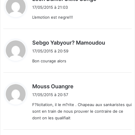
i
17/05/2015 à 21:03
t
L’emotion est negre!!!
:
d
Sebgo Yabyour? Mamoudou
i
17/05/2015 à 20:59
t
Bon courage alors
:
d
Mouss Ouangre
i
17/05/2015 à 20:57
t
F?licitation, il le m?rite . Chapeau aux sankaristes qui
sont en train de nous prouver le contraire de ce
:
dont on les qualifiait