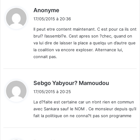
d
Anonyme
i
17/05/2015 à 20:36
t
Il peut etre content maintenant. C est pour ca ils ont
brul? l’assembl?e. Cest apres son ?chec, quand on
:
va lui dire de laisser la place a quelqu un d’autre que
la coalition va encore exploser. Alternance lui,
connait pas.
d
Sebgo Yabyour? Mamoudou
i
17/05/2015 à 20:25
t
La d?faite est certaine car un n’ont rien en commun
avec Sankara sauf le NOM . Ce monsieur depuis qu’il
:
fait la politique on ne conna?t pas son programme