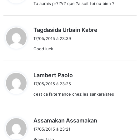
Tu aurais pr?f?r? que ?a soit toi ou bien ?
:
d
Tagdasida Urbain Kabre
i
17/05/2015 à 23:39
t
Good luck
:
d
Lambert Paolo
i
17/05/2015 à 23:25
t
c’est ca l’alternance chez les sankaraistes
:
d
Assamakan Assamakan
i
17/05/2015 à 23:21
t
Bravo faso.