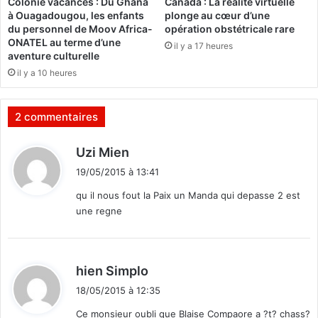
Colonie vacances : Du Ghana
Canada : La réalité virtuelle
d
à Ouagadougou, les enfants
plonge au cœur d’une
a
du personnel de Moov Africa-
opération obstétricale rare
m
ONATEL au terme d’une
il y a 17 heures
n
aventure culturelle
é
il y a 10 heures
à
m
o
2 commentaires
r
t
d
Uzi Mien
i
19/05/2015 à 13:41
t
qu il nous fout la Paix un Manda qui depasse 2 est
une regne
:
d
hien Simplo
i
18/05/2015 à 12:35
t
Ce monsieur oubli que Blaise Compaore a ?t? chass?