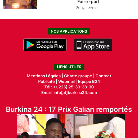
Faire -part
01/06/2026
NOS APPLICATIONS
LIENS UTILES
Mentions Légales |
Charte groupe |
Contact
Publicité
|
Webmail |
Equipe B24
Tél : +( 226) 25-33-38-30
Email: info[at]burkina24.com
Burkina 24 : 17 Prix Galian remportés