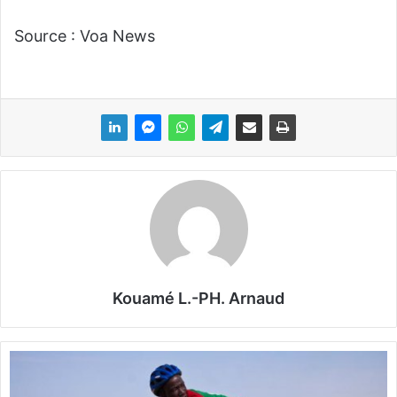
Source : Voa News
Kouamé L.-PH. Arnaud
T
o
u