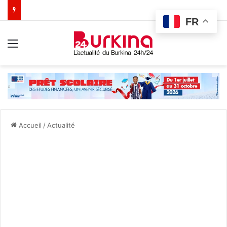
FR
Menu
Accueil
/
Actualité