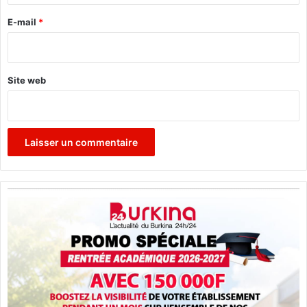
r
e
E-mail
*
*
Site web