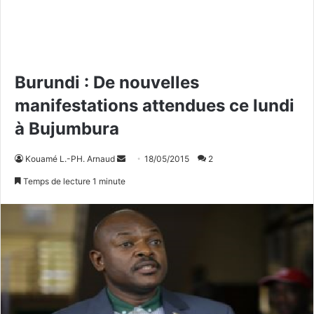
Burundi : De nouvelles
manifestations attendues ce lundi
à Bujumbura
Kouamé L.-PH. Arnaud
E
18/05/2015
2
n
Temps de lecture 1 minute
v
o
y
e
r
u
n
c