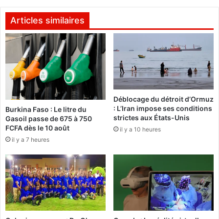
y
m
d
i
Articles similaires
o
s
u
t
B
e
a
s
m
p
o
e
g
n
Déblocage du détroit d’Ormuz
o
d
: L’Iran impose ses conditions
Burkina Faso : Le litre du
v
u
strictes aux États-Unis
Gasoil passe de 675 à 750
a
s
FCFA dès le 10 août
il y a 10 heures
i
,
il y a 7 heures
n
M
q
o
u
r
e
s
u
i
r
c
o
n