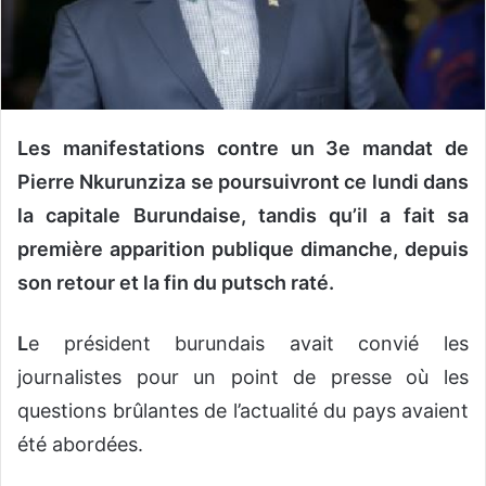
o
u
r
r
i
Les manifestations contre un 3e mandat de
e
l
Pierre Nkurunziza se poursuivront ce lundi dans
la capitale Burundaise, tandis qu’il a fait sa
première apparition publique dimanche, depuis
son retour et la fin du putsch raté.
L
e président burundais avait convié les
journalistes pour un point de presse où les
questions brûlantes de l’actualité du pays avaient
été abordées.