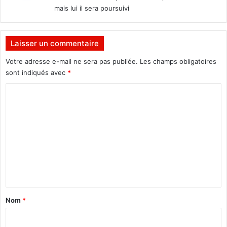
mais lui il sera poursuivi
:
Laisser un commentaire
Votre adresse e-mail ne sera pas publiée.
Les champs obligatoires
sont indiqués avec
*
C
o
m
m
e
n
t
a
Nom
*
i