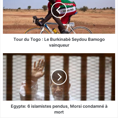
r
d
u
T
o
g
o
Tour du Togo : Le Burkinabè Seydou Bamogo
:
vainqueur
L
e
E
B
g
u
y
r
p
k
t
i
e
n
:
a
6
b
i
è
s
Egypte: 6 islamistes pendus, Morsi condamné à
S
l
mort
e
a