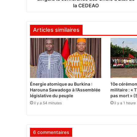
S
la CEDEAO
é
n
é
Articles similaires
g
a
l
a
i
s
M
a
c
Énergie atomique au Burkina :
10e cérémon
k
Harouna Sawadogo à l’Assemblée
militaire : 
y
législative du peuple
pas mort » (
S
il y a 54 minutes
il y a 1 heure
A
L
L
d
6 commentaires
i