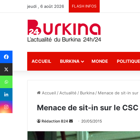
jeudi , 6 août 2026
FLASH INFOS
ACCUEIL
BURKINA
MONDE
POLITIQU
Accueil
/
Actualité
/
Burkina
/
Menace de sit-in sur
Menace de sit-in sur le CSC
Rédaction B24
E
20/05/2015
n
v