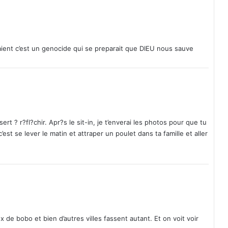
s
o
m
m
e
llaient c’est un genocide qui se preparait que DIEU nous sauve
t
a
d
e
m
a
n
ert ? r?fl?chir. Apr?s le sit-in, je t’enverai les photos pour que tu
d
’est se lever le matin et attraper un poulet dans ta famille et aller
é
l
a
t
e
n
u
e
de bobo et bien d’autres villes fassent autant. Et on voit voir
d