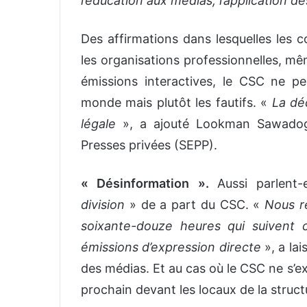
l’éducation aux médias, l’application de
Des affirmations dans lesquelles les 
les organisations professionnelles, mê
émissions interactives, le CSC ne p
monde mais plutôt les fautifs. «
La dé
légale
», a ajouté Lookman Sawadogo
Presses privées (SEPP).
« Désinformation ».
Aussi parlent
division
» de a part du CSC. «
Nous r
soixante-douze heures qui suivent 
émissions d’expression directe
», a la
des médias. Et au cas où le CSC ne s’ex
prochain devant les locaux de la struct