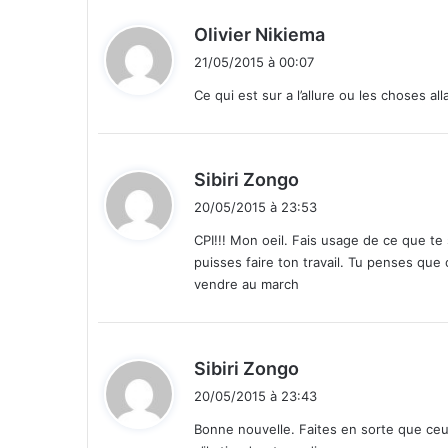
r
i
d
Olivier Nikiema
g
i
21/05/2015 à 00:07
e
t
r
Ce qui est sur a l’allure ou les choses a
a
:
l
a
c
d
Sibiri Zongo
o
i
20/05/2015 à 23:53
n
t
f
CPI!!! Mon oeil. Fais usage de ce que te s
é
puisses faire ton travail. Tu penses que c
:
r
vendre au march
e
n
c
e
d
Sibiri Zongo
d
i
20/05/2015 à 23:43
e
t
s
Bonne nouvelle. Faites en sorte que ceux 
C