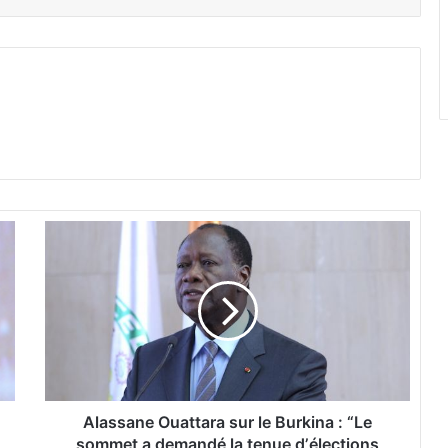
A
l
a
s
s
a
n
e
O
u
Alassane Ouattara sur le Burkina : “Le
a
sommet a demandé la tenue dʼélections