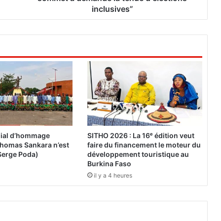
t
inclusives”
t
a
r
a
s
u
r
l
e
B
u
r
ial d’hommage
SITHO 2026 : La 16ᵉ édition veut
k
« Thomas Sankara n’est
faire du financement le moteur du
i
Serge Poda)
développement touristique au
n
Burkina Faso
a
il y a 4 heures
:
“
L
e