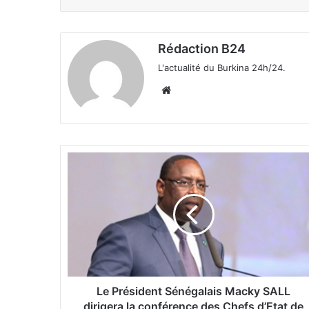
Rédaction B24
L'actualité du Burkina 24h/24.
We
bsi
te
L
e
P
r
é
s
i
d
e
n
Le Président Sénégalais Macky SALL
t
dirigera la conférence des Chefs d’Etat de