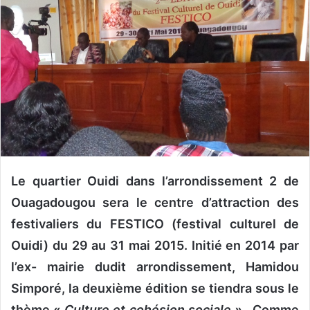
o
y
e
r
u
n
c
o
u
r
r
Le quartier Ouidi dans l’arrondissement 2 de
i
Ouagadougou sera le centre d’attraction des
e
festivaliers du FESTICO (festival culturel de
l
Ouidi) du 29 au 31 mai 2015. Initié en 2014 par
l’ex- mairie dudit arrondissement, Hamidou
Simporé, la deuxième édition se tiendra sous le
thème «
Culture et cohésion sociale »
. Comme