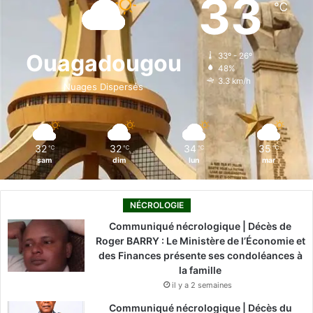
33
℃
b
e
u
a
o
o
d
b
g
k
Ouagadougou
33º - 26º
48%
o
i
e
r
3.3 km/h
Nuages Dispersés
k
n
a
m
32
32
34
35
℃
℃
℃
℃
sam
dim
lun
mar
NÉCROLOGIE
Communiqué nécrologique | Décès de
Roger BARRY : Le Ministère de l’Économie et
des Finances présente ses condoléances à
la famille
il y a 2 semaines
Communiqué nécrologique | Décès du