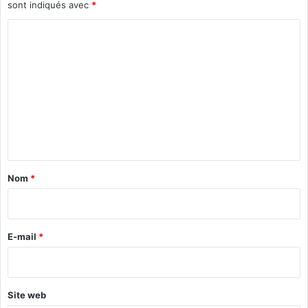
sont indiqués avec
*
C
o
m
m
e
n
t
a
Nom
*
i
r
e
E-mail
*
*
Site web