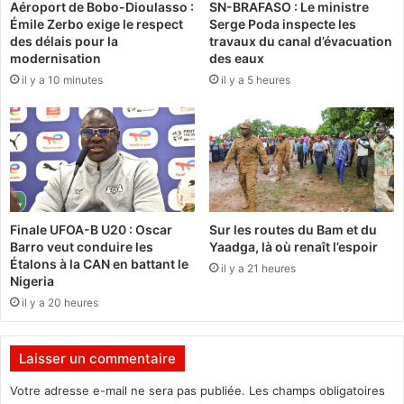
Aéroport de Bobo-Dioulasso :
SN-BRAFASO : Le ministre
m
a
Émile Zerbo exige le respect
Serge Poda inspecte les
o
t
des délais pour la
travaux du canal d’évacuation
é
i
modernisation
des eaux
o
il y a 10 minutes
il y a 5 heures
n
a
f
r
i
c
a
i
Finale UFOA-B U20 : Oscar
Sur les routes du Bam et du
n
Barro veut conduire les
Yaadga, là où renaît l’espoir
e
Étalons à la CAN en battant le
il y a 21 heures
Nigeria
il y a 20 heures
Laisser un commentaire
Votre adresse e-mail ne sera pas publiée.
Les champs obligatoires