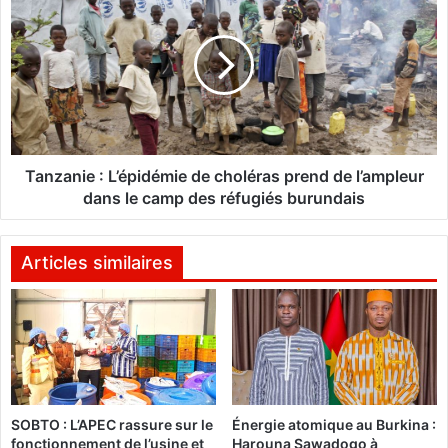
t
a
i
n
o
z
n
a
d
n
u
i
F
e
E
:
S
L
Tanzanie : L’épidémie de choléras prend de l’ampleur
T
’
dans le camp des réfugiés burundais
I
é
C
p
O
i
Articles similaires
f
d
e
é
r
m
a
i
l
e
a
d
p
e
SOBTO : L’APEC rassure sur le
Énergie atomique au Burkina :
a
c
fonctionnement de l’usine et
Harouna Sawadogo à
r
h