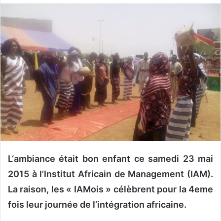
o
y
e
r
u
n
c
o
u
r
r
i
e
L‘ambiance était bon enfant ce samedi 23 mai
l
2015 à l’Institut Africain de Management (IAM).
La raison, les « IAMois » célèbrent pour la 4eme
fois leur journée de l’intégration africaine.