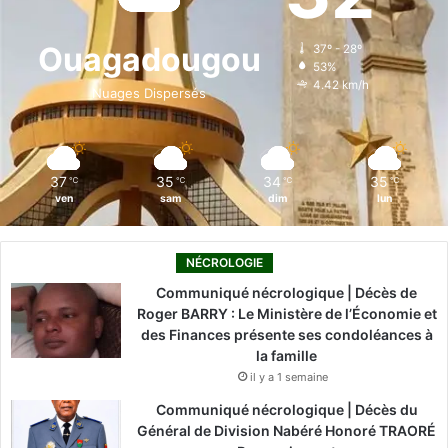
o
d
b
g
k
Ouagadougou
37º - 28º
53%
o
i
e
r
4.42 km/h
Nuages Dispersés
k
n
a
m
37
35
34
35
℃
℃
℃
℃
ven
sam
dim
lun
NÉCROLOGIE
Communiqué nécrologique | Décès de
Roger BARRY : Le Ministère de l’Économie et
des Finances présente ses condoléances à
la famille
il y a 1 semaine
Communiqué nécrologique | Décès du
Général de Division Nabéré Honoré TRAORÉ