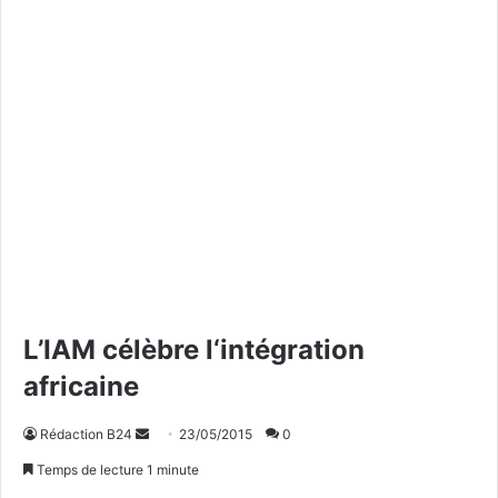
L’IAM célèbre l‘intégration
africaine
Rédaction B24
E
23/05/2015
0
n
Temps de lecture 1 minute
v