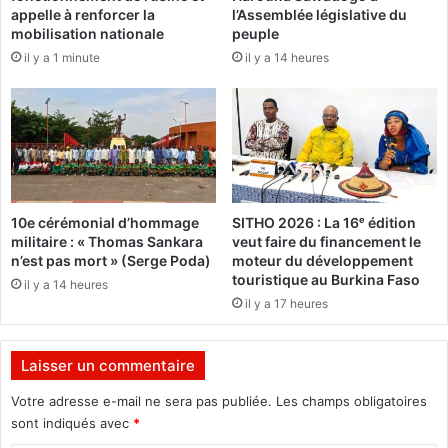
appelle à renforcer la
l’Assemblée législative du
t
o
mobilisation nationale
peuple
b
l
il y a 1 minute
il y a 14 heures
e
é
l
r
l
a
e
s
a
p
u
r
c
e
h
n
10e cérémonial d’hommage
SITHO 2026 : La 16ᵉ édition
e
d
militaire : « Thomas Sankara
veut faire du financement le
v
d
n’est pas mort » (Serge Poda)
moteur du développement
a
e
touristique au Burkina Faso
il y a 14 heures
l
l
il y a 17 heures
’
a
m
Laisser un commentaire
p
l
Votre adresse e-mail ne sera pas publiée.
Les champs obligatoires
e
sont indiqués avec
*
u