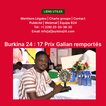
LIENS UTILES
Mentions Légales |
Charte groupe |
Contact
Publicité
|
Webmail |
Equipe B24
Tél : +( 226) 25-33-38-30
Email: info[at]burkina24.com
Burkina 24 : 17 Prix Galian remportés