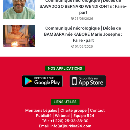
Communiqué nécrologique | Décès de
SAWADOGO BERNARD WENDIKONTE : Faire-
part
26/06/2026
Communiqué nécrologique | Décès de
BAMBARA née KABORE Marie Josephe :
Faire -part
01/06/2026
NOS APPLICATIONS
LIENS UTILES
Mentions Légales |
Charte groupe |
Contact
Publicité
|
Webmail |
Equipe B24
Tél : +( 226) 25-33-38-30
Email: info[at]burkina24.com