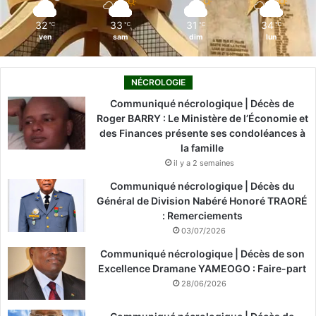
m
32
33
31
34
℃
℃
℃
℃
ven
sam
dim
lun
NÉCROLOGIE
Communiqué nécrologique | Décès de
Roger BARRY : Le Ministère de l’Économie et
des Finances présente ses condoléances à
la famille
il y a 2 semaines
Communiqué nécrologique | Décès du
Général de Division Nabéré Honoré TRAORÉ
: Remerciements
03/07/2026
Communiqué nécrologique | Décès de son
Excellence Dramane YAMEOGO : Faire-part
28/06/2026