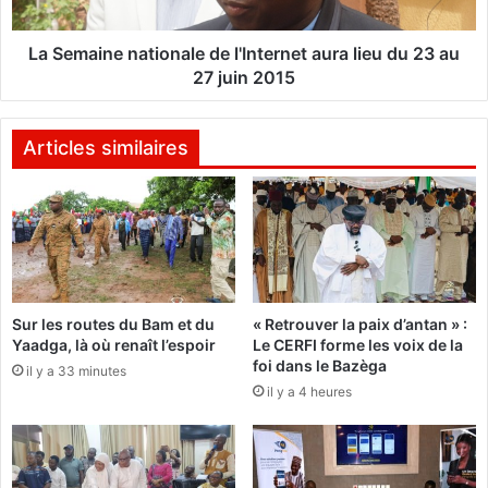
e
n
T
e
h
n
La Semaine nationale de l'Internet aura lieu du 23 au
o
a
27 juin 2015
m
t
a
i
s
o
Articles similaires
S
n
a
a
n
l
k
e
a
d
r
e
a
l
:
Sur les routes du Bam et du
« Retrouver la paix d’antan » :
'
Yaadga, là où renaît l’espoir
Le CERFI forme les voix de la
«
I
foi dans le Bazèga
O
il y a 33 minutes
n
n
il y a 4 heures
t
a
e
t
r
r
n
o
e