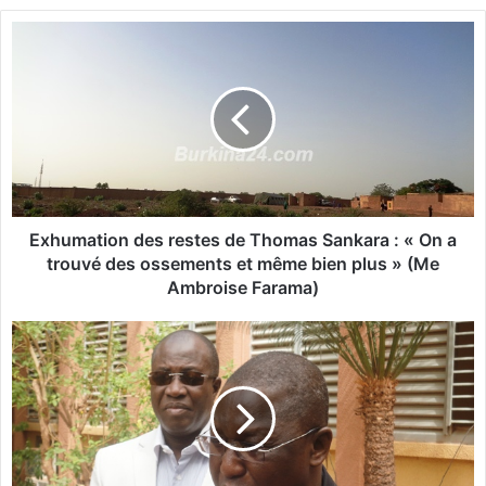
te
E
x
h
u
m
a
t
i
o
n
Exhumation des restes de Thomas Sankara : « On a
d
trouvé des ossements et même bien plus » (Me
e
Ambroise Farama)
s
r
L
e
a
s
S
t
e
e
m
s
a
d
i