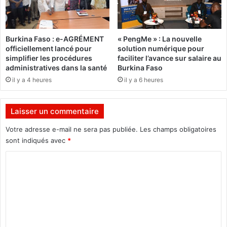
u
t
v
a
é
u
Burkina Faso : e-AGRÉMENT
« PengMe » : La nouvelle
d
r
officiellement lancé pour
solution numérique pour
e
a
simplifier les procédures
faciliter l’avance sur salaire au
s
l
administratives dans la santé
Burkina Faso
o
i
il y a 4 heures
il y a 6 heures
s
e
s
u
e
d
Laisser un commentaire
m
u
e
2
Votre adresse e-mail ne sera pas publiée.
Les champs obligatoires
n
3
sont indiqués avec
*
t
a
s
u
C
e
2
o
t
7
m
m
j
ê
u
m
m
i
e
e
n