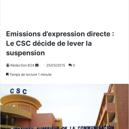
Emissions d’expression directe :
Le CSC décide de lever la
suspension
Rédaction B24
E
25/05/2015
0
n
Temps de lecture 1 minute
v
o
y
e
r
u
n
c