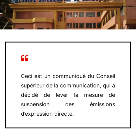
o
u
r
r
i
e
l
Ceci est un communiqué du Conseil
supérieur de la communication, qui a
décidé de lever la mesure de
suspension des émissions
d’expression directe.