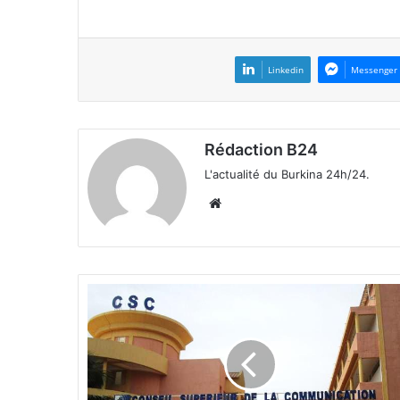
Linkedin
Messenger
Rédaction B24
L'actualité du Burkina 24h/24.
We
bsi
te
E
m
i
s
s
i