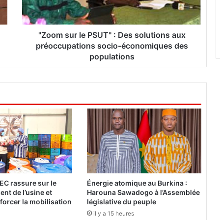
u
r
l
e
"Zoom sur le PSUT" : Des solutions aux
P
préoccupations socio-économiques des
S
populations
U
T
"
:
D
e
s
s
o
l
u
t
EC rassure sur le
Énergie atomique au Burkina :
i
nt de l’usine et
Harouna Sawadogo à l’Assemblée
o
forcer la mobilisation
législative du peuple
n
il y a 15 heures
s