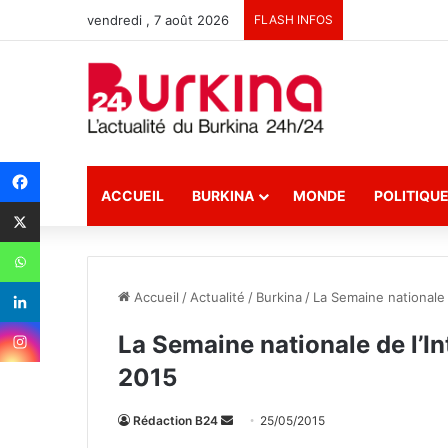
vendredi , 7 août 2026
FLASH INFOS
ACCUEIL
BURKINA
MONDE
POLITIQU
Accueil
/
Actualité
/
Burkina
/
La Semaine nationale 
La Semaine nationale de l’In
2015
Rédaction B24
E
25/05/2015
n