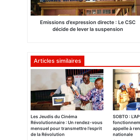
o
n
s
d
Emissions d’expression directe : Le CSC
’
décide de lever la suspension
e
x
p
r
Articles similaires
e
s
s
i
o
n
d
i
r
Les Jeudis du Cinéma
SOBTO : L’AP
e
Révolutionnaire : Un rendez-vous
fonctionneme
c
mensuel pour transmettre l’esprit
appelle à ren
t
de la Révolution
nationale
e