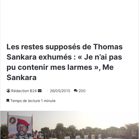
Les restes supposés de Thomas
Sankara exhumés : « Je n’ai pas
pu contenir mes larmes », Me
Sankara
Rédaction B24
E
26/05/2015
200
n
Temps de lecture 1 minute
v
o
y
e
r