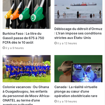
S
e
D
C
à
S
2
C
1
m
Déblocage du détroit d’Ormuz
E
a
: L’Iran impose ses conditions
Burkina Faso : Le litre du
t
i
strictes aux États-Unis
Gasoil passe de 675 à 750
a
n
FCFA dès le 10 août
il y a 12 heures
t
t
il y a 9 heures
s
e
a
n
f
u
r
i
c
a
i
Colonie vacances : Du Ghana
Canada : La réalité virtuelle
n
à Ouagadougou, les enfants
plonge au cœur d’une
s
du personnel de Moov Africa-
opération obstétricale rare
f
ONATEL au terme d’une
il y a 19 heures
r
aventure culturelle