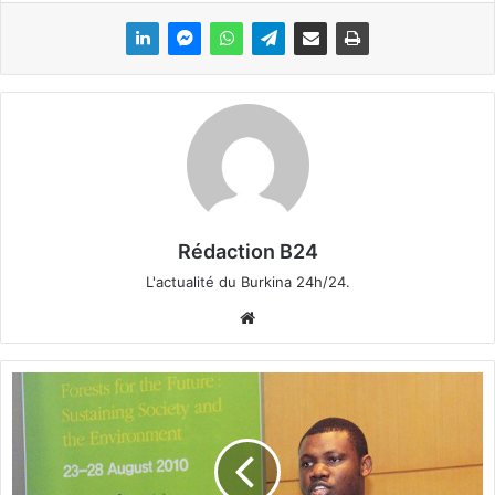
Rédaction B24
L'actualité du Burkina 24h/24.
We
bsi
te
L
a
B
A
D