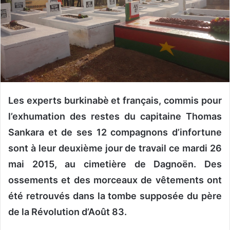
u
n
c
o
u
r
r
i
Les experts burkinabè et français, commis pour
e
l’exhumation des restes du capitaine Thomas
l
Sankara et de ses 12 compagnons d’infortune
sont à leur deuxième jour de travail ce mardi 26
mai 2015, au cimetière de Dagnoën. Des
ossements et des morceaux de vêtements ont
été retrouvés dans la tombe supposée du père
de la Révolution d’Août 83.