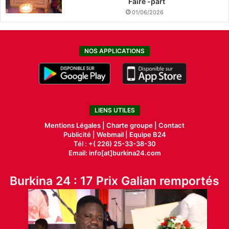
Faire -part
01/06/2026
NOS APPLICATIONS
LIENS UTILES
Mentions Légales |
Charte groupe |
Contact
Publicité
|
Webmail |
Equipe B24
Tél : +( 226) 25-33-38-30
Email: info[at]burkina24.com
Burkina 24 : 17 Prix Galian remportés