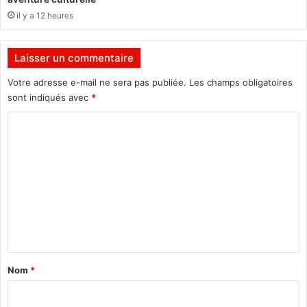
a
il y a 12 heures
g
i
l
Laisser un commentaire
e
s
Votre adresse e-mail ne sera pas publiée.
Les champs obligatoires
sont indiqués avec
*
C
o
m
m
e
n
t
a
Nom
*
i
r