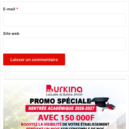
e
E-mail
*
*
Site web