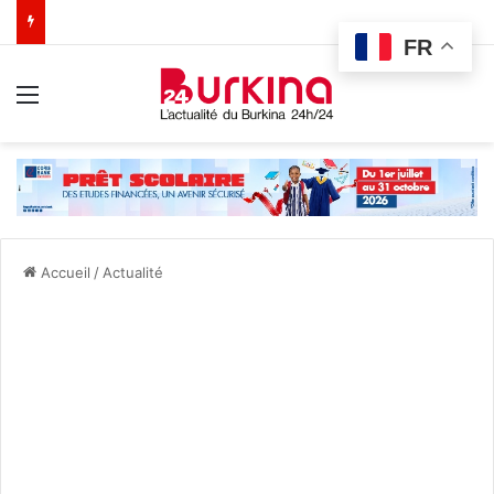
FR
Menu
Accueil
/
Actualité