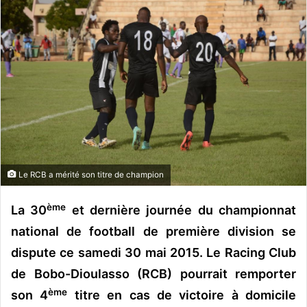
o
y
e
r
u
n
c
o
u
r
r
Le RCB a mérité son titre de champion
i
ème
e
La 30
et dernière journée du championnat
l
national de football de première division se
dispute ce samedi 30 mai 2015. Le Racing Club
de Bobo-Dioulasso (RCB) pourrait remporter
ème
son 4
titre en cas de victoire à domicile