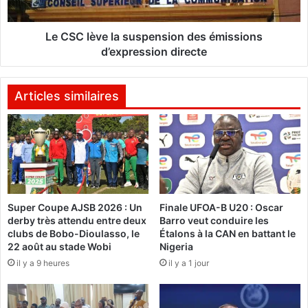
e
v
r
e
m
l
Le CSC lève la suspension des émissions
i
a
d’expression directe
n
s
i
u
s
s
Articles similaires
t
p
r
e
e
n
s
s
o
i
n
o
s
n
Super Coupe AJSB 2026 : Un
Finale UFOA-B U20 : Oscar
o
d
derby très attendu entre deux
Barro veut conduire les
u
e
clubs de Bobo-Dioulasso, le
Étalons à la CAN en battant le
h
s
22 août au stade Wobi
Nigeria
a
é
il y a 9 heures
il y a 1 jour
i
m
t
i
d
s