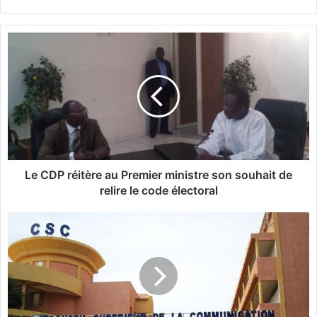
L
e
C
D
P
r
é
i
t
è
Le CDP réitère au Premier ministre son souhait de
r
relire le code électoral
e
a
L
u
e
P
C
r
S
e
C
m
l
i
è