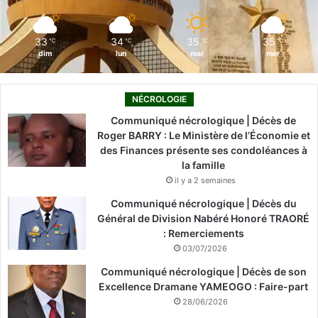
m
33
34
35
35
℃
℃
℃
℃
dim
lun
mar
mer
NÉCROLOGIE
Communiqué nécrologique | Décès de
Roger BARRY : Le Ministère de l’Économie et
des Finances présente ses condoléances à
la famille
il y a 2 semaines
Communiqué nécrologique | Décès du
Général de Division Nabéré Honoré TRAORÉ
: Remerciements
03/07/2026
Communiqué nécrologique | Décès de son
Excellence Dramane YAMEOGO : Faire-part
28/06/2026