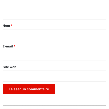
e
t
e
n
t
a
Nom
*
i
r
e
E-mail
*
*
Site web