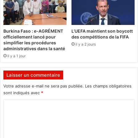
e
s
r
i
e
o
l
n
i
s
Burkina Faso : e-AGRÉMENT
L’UEFA maintient son boycott
r
d
officiellement lancé pour
des compétitions de la FIFA
e
’
simplifier les procédures
il y a 2 jours
l
e
administratives dans la santé
e
x
il y a 1 jour
c
p
o
r
d
e
Laisser un commentaire
e
s
é
s
Votre adresse e-mail ne sera pas publiée.
Les champs obligatoires
l
i
sont indiqués avec
*
e
o
c
C
n
t
d
o
o
i
m
r
r
a
e
m
l
c