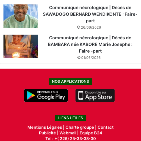
Communiqué nécrologique | Décès de
SAWADOGO BERNARD WENDIKONTE : Faire-
part
26/06/2026
Communiqué nécrologique | Décès de
BAMBARA née KABORE Marie Josephe :
Faire -part
01/06/2026
NOS APPLICATIONS
LIENS UTILES
Mentions Légales |
Charte groupe |
Contact
Publicité
|
Webmail |
Equipe B24
Tél : +( 226) 25-33-38-30