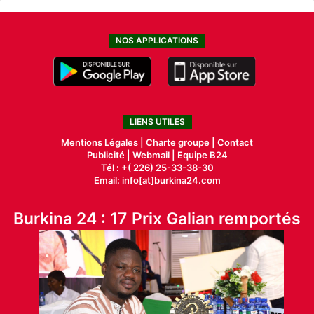
NOS APPLICATIONS
LIENS UTILES
Mentions Légales |
Charte groupe |
Contact
Publicité
|
Webmail |
Equipe B24
Tél : +( 226) 25-33-38-30
Email: info[at]burkina24.com
Burkina 24 : 17 Prix Galian remportés