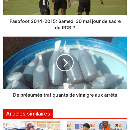
o
t
2
0
Fasofoot 2014-2015: Samedi 30 mai jour de sacre
1
du RCB ?
4
-
D
2
e
0
p
1
r
5
é
:
s
S
u
a
m
m
é
e
s
De présumés trafiquants de vinaigre aux arrêts
d
t
i
r
3
a
Articles similaires
0
f
m
i