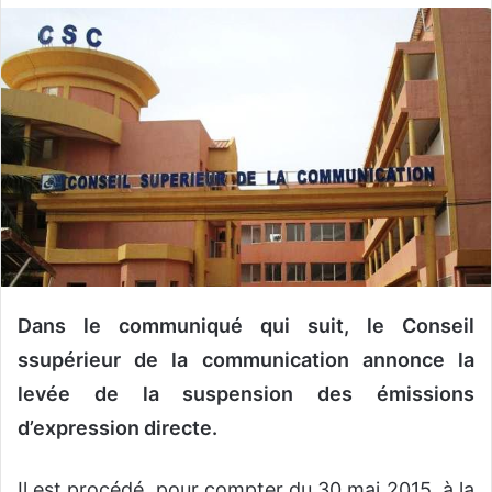
o
y
e
r
u
n
c
o
u
r
r
i
Dans le communiqué qui suit, le Conseil
e
ssupérieur de la communication annonce la
l
levée de la suspension des émissions
d’expression directe.
Il est procédé, pour compter du 30 mai 2015, à la