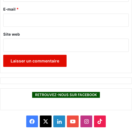
r
e
E-mail
*
*
Site web
RETROUVEZ-NOUS SUR FACEBOOK
F
X
L
Y
I
T