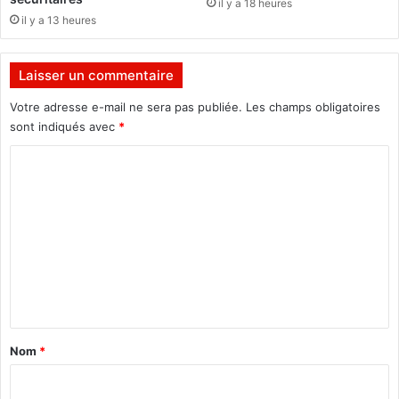
il y a 18 heures
ê
il y a 13 heures
t
s
Laisser un commentaire
Votre adresse e-mail ne sera pas publiée.
Les champs obligatoires
sont indiqués avec
*
C
o
m
m
e
n
t
a
Nom
*
i