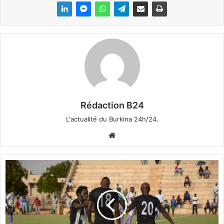
Rédaction B24
L'actualité du Burkina 24h/24.
We
bsi
te
F
a
s
o
f
o