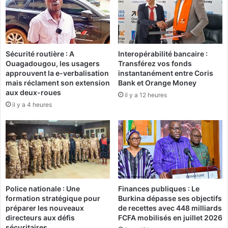
a
q
i
u
j
a
o
n
u
t
Sécurité routière : A
Interopérabilité bancaire :
r
s
Ouagadougou, les usagers
Transférez vos fonds
d
d
approuvent la e-verbalisation
instantanément entre Coris
e
e
mais réclament son extension
Bank et Orange Money
s
v
aux deux-roues
il y a 12 heures
a
i
il y a 4 heures
c
n
r
a
e
i
d
g
u
r
R
e
C
a
B
u
Police nationale : Une
Finances publiques : Le
?
x
formation stratégique pour
Burkina dépasse ses objectifs
a
préparer les nouveaux
de recettes avec 448 milliards
r
directeurs aux défis
FCFA mobilisés en juillet 2026
r
sécuritaires