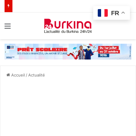
FR
Menu
Accueil
/
Actualité