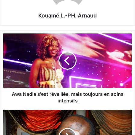
Kouamé L.-PH. Arnaud
A
w
a
N
a
d
i
a
s
'
Awa Nadia s'est réveillée, mais toujours en soins
e
intensifs
s
t
B
r
u
é
r
v
k