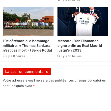
s
s
o
a
i
u
n
x
s
t
i
r
n
o
t
u
10e cérémonial d’hommage
Mercato : Yan Diomandé
e
s
militaire : « Thomas Sankara
signe enfin au Real Madrid
n
s
n’est pas mort » (Serge Poda)
jusqu’en 2033
s
e
il y a 8 heures
il y a 10 heures
i
s
f
d
s
e
Laisser un commentaire
s
f
Votre adresse e-mail ne sera pas publiée.
Les champs obligatoires
a
sont indiqués avec
*
u
x
C
p
o
r
m
a