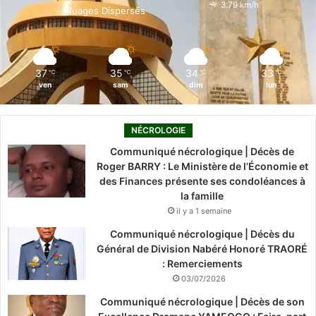
o
i
e
r
3.79 km/h
Nuages Dispersés
k
n
a
m
37
35
34
33
℃
℃
℃
℃
ven
sam
dim
lun
NÉCROLOGIE
Communiqué nécrologique | Décès de
Roger BARRY : Le Ministère de l’Économie et
des Finances présente ses condoléances à
la famille
il y a 1 semaine
Communiqué nécrologique | Décès du
Général de Division Nabéré Honoré TRAORÉ
: Remerciements
03/07/2026
Communiqué nécrologique | Décès de son