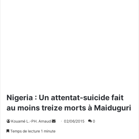
Nigeria : Un attentat-suicide fait
au moins treize morts à Maiduguri
Kouamé L.-PH. Arnaud
E
02/06/2015
0
n
Temps de lecture 1 minute
v