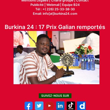
Mentions Légales |
Charte groupe |
Contact
Publicité
|
Webmail |
Equipe B24
Tél : +( 226) 25-33-38-30
Email: info[at]burkina24.com
Burkina 24 : 17 Prix Galian remportés
SUIVEZ-NOUS SUR