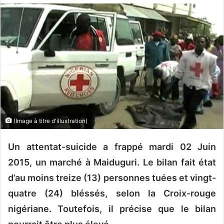
o
y
e
r
u
n
c
o
u
r
(Image à titre d'illustration)
r
i
Un attentat-suicide a frappé mardi 02 Juin
e
2015, un marché à Maiduguri. Le bilan fait état
l
d’au moins treize (13) personnes tuées et vingt-
quatre (24) bléssés, selon la Croix-rouge
nigériane. Toutefois, il précise que le bilan