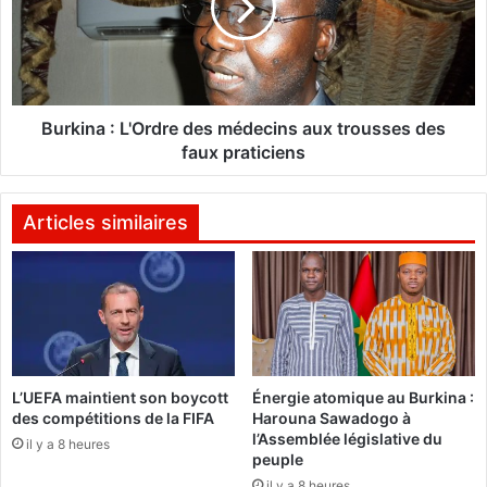
e
i
i
n
l
a
l
:
é
L
e
'
Burkina : L'Ordre des médecins aux trousses des
,
O
faux praticiens
m
r
a
d
i
r
Articles similaires
s
e
t
d
o
e
u
s
j
m
o
é
u
d
L’UEFA maintient son boycott
Énergie atomique au Burkina :
r
e
des compétitions de la FIFA
Harouna Sawadogo à
s
c
l’Assemblée législative du
e
il y a 8 heures
i
peuple
n
n
il y a 8 heures