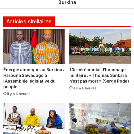
g
p
Burkina
o
h
u
e
v
d
Articles similaires
e
'
r
A
n
c
e
c
m
r
e
a
n
s
Énergie atomique au Burkina :
10e cérémonial d’hommage
t
u
Harouna Sawadogo à
militaire : « Thomas Sankara
r
s
l’Assemblée législative du
n’est pas mort » (Serge Poda)
e
c
peuple
il y a 6 heures
s
i
il y a 6 heures
t
t
e
e
r
d
a
e
f
s
e
r
r
é