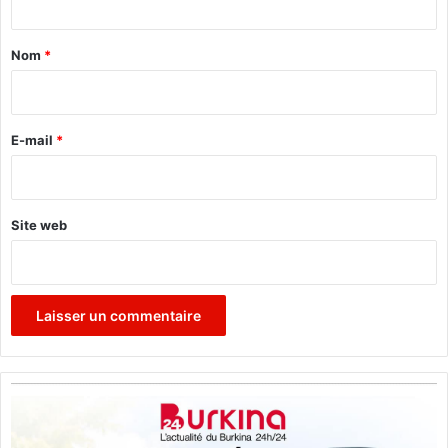
e
t
2
a
0
Nom
*
1
i
5
r
e
E-mail
*
*
Site web