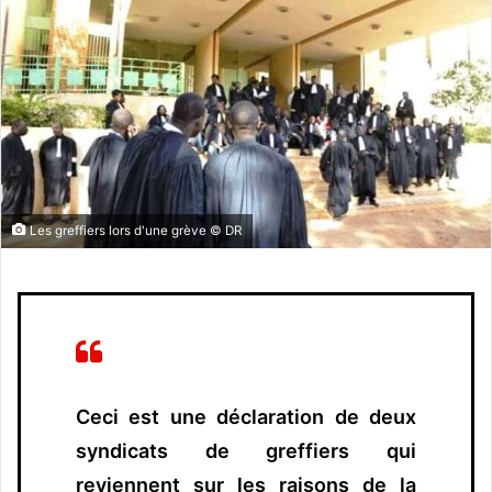
o
y
e
r
u
n
c
o
u
Les greffiers lors d'une grève © DR
r
r
i
e
l
Ceci est une déclaration de deux
syndicats de greffiers qui
reviennent sur les raisons de la