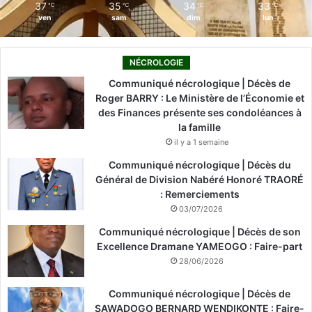
37
35
34
33
℃
℃
℃
℃
ven
sam
dim
lun
NÉCROLOGIE
Communiqué nécrologique | Décès de
Roger BARRY : Le Ministère de l’Économie et
des Finances présente ses condoléances à
la famille
il y a 1 semaine
Communiqué nécrologique | Décès du
Général de Division Nabéré Honoré TRAORÉ
: Remerciements
03/07/2026
Communiqué nécrologique | Décès de son
Excellence Dramane YAMEOGO : Faire-part
28/06/2026
Communiqué nécrologique | Décès de
SAWADOGO BERNARD WENDIKONTE : Faire-