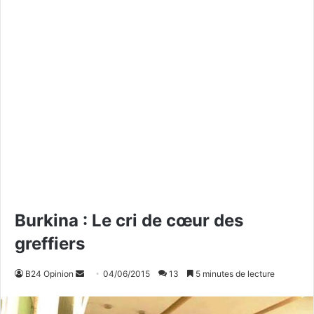
Burkina : Le cri de cœur des
greffiers
B24 Opinion
E
04/06/2015
13
5 minutes de lecture
n
v