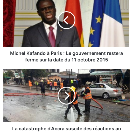
i
c
h
e
l
K
a
f
a
Michel Kafando à Paris : Le gouvernement restera
n
ferme sur la date du 11 octobre 2015
d
o
L
à
a
P
c
a
a
r
t
i
a
s
s
:
t
L
r
e
o
La catastrophe d'Accra suscite des réactions au