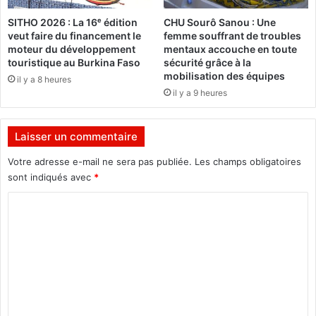
m
a
SITHO 2026 : La 16ᵉ édition
CHU Sourô Sanou : Une
e
c
veut faire du financement le
femme souffrant de troubles
s
t
moteur du développement
mentaux accouche en toute
u
i
touristique au Burkina Faso
sécurité grâce à la
r
o
mobilisation des équipes
il y a 8 heures
l
n
il y a 9 heures
a
s
d
a
a
u
Laisser un commentaire
t
B
e
u
Votre adresse e-mail ne sera pas publiée.
Les champs obligatoires
d
r
sont indiqués avec
*
u
k
C
1
i
1
n
o
o
a
m
c
t
m
o
e
b
r
n