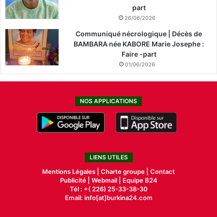
part
26/06/2026
Communiqué nécrologique | Décès de
BAMBARA née KABORE Marie Josephe :
Faire -part
01/06/2026
NOS APPLICATIONS
LIENS UTILES
Mentions Légales |
Charte groupe |
Contact
Publicité
|
Webmail |
Equipe B24
Tél : +( 226) 25-33-38-30
Email: info[at]burkina24.com