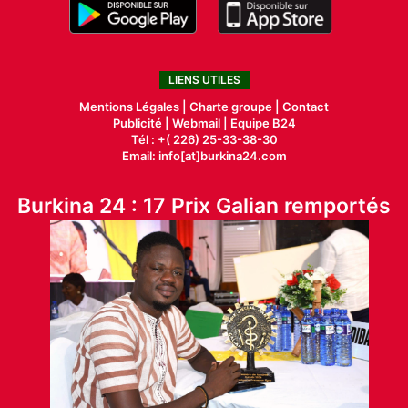
LIENS UTILES
Mentions Légales |
Charte groupe |
Contact
Publicité
|
Webmail |
Equipe B24
Tél : +( 226) 25-33-38-30
Email: info[at]burkina24.com
Burkina 24 : 17 Prix Galian remportés