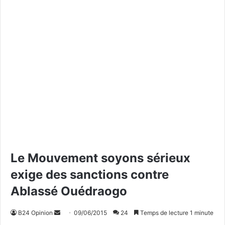
Le Mouvement soyons sérieux
exige des sanctions contre
Ablassé Ouédraogo
B24 Opinion
E
09/06/2015
24
Temps de lecture 1 minute
n