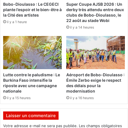
Bobo-Dioulasso : Le CEGECI
Super Coupe AJSB 2026 : Un
l
i
plante l’espoir et le bien-être à
derby très attendu entre deux
a
g
la Cité des artistes
clubs de Bobo-Dioulasso, le
s
é
22 août au stade Wobi
il y a 1 heure
s
r
il y a 14 heures
é
i
O
a
u
n
é
s
d
d
r
é
a
m
o
a
Lutte contre le paludisme : Le
Aéroport de Bobo-Dioulasso :
g
n
Burkina Faso intensifie la
Émile Zerbo exige le respect
o
t
riposte avec une campagne
des délais pour la
e
nationale
modernisation
l
il y a 15 heures
il y a 16 heures
é
e
n
Laisser un commentaire
E
s
Votre adresse e-mail ne sera pas publiée.
Les champs obligatoires