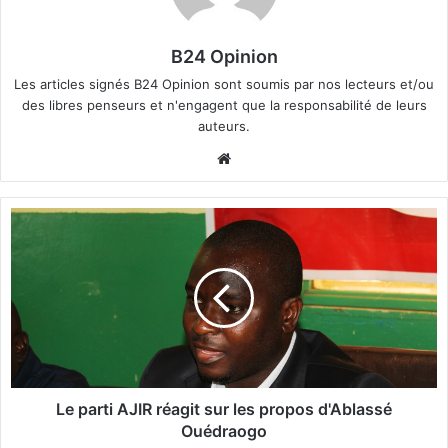
B24 Opinion
Les articles signés B24 Opinion sont soumis par nos lecteurs et/ou
des libres penseurs et n'engagent que la responsabilité de leurs
auteurs.
We
bsi
te
L
e
p
a
r
t
i
A
J
I
Le parti AJIR réagit sur les propos d'Ablassé
R
Ouédraogo