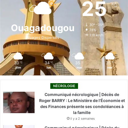
25
℃
b
e
u
a
o
o
d
b
g
k
Ouagadougou
30º - 25º
78%
o
i
e
r
1.18 km/h
Nuages Dispersés
k
n
a
m
30
34
35
35
℃
℃
℃
℃
dim
lun
mar
mer
NÉCROLOGIE
Communiqué nécrologique | Décès de
Roger BARRY : Le Ministère de l’Économie et
des Finances présente ses condoléances à
la famille
il y a 2 semaines
Communiqué nécrologique | Décès du