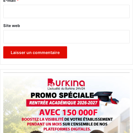
E-mail
*
*
Site web