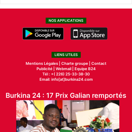
NOS APPLICATIONS
LIENS UTILES
Mentions Légales |
Charte groupe |
Contact
Publicité
|
Webmail |
Equipe B24
Tél : +( 226) 25-33-38-30
Email: info[at]burkina24.com
Burkina 24 : 17 Prix Galian remportés