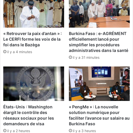
a
r
d
é
h
c
a
o
f
n
« Retrouver la paix d’antan » :
Burkina Faso : e-AGRÉMENT
i
d
Le CERFI forme les voix de la
officiellement lancé pour
,
a
foi dans le Bazèga
simplifier les procédures
c
m
administratives dans la santé
il y a 4 minutes
o
n
il y a 31 minutes
n
é
d
e
a
p
m
a
n
r
é
l
à
a
m
C
États-Unis : Washington
« PengMe » : La nouvelle
o
o
élargit le contrôle des
solution numérique pour
r
u
réseaux sociaux pour les
faciliter l’avance sur salaire au
t
r
demandeurs de visa
Burkina Faso
d
il y a 2 heures
il y a 3 heures