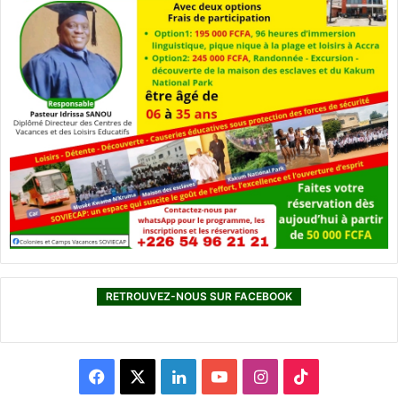
RETROUVEZ-NOUS SUR FACEBOOK
F
X
L
Y
I
T