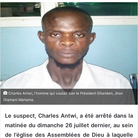
o
y
e
r
u
n
c
o
u
r
r
i
e
Charles Antwi, l'homme qui voulait tuer le Président Ghanéen, Jhon
Dramani Mahama.
l
Le suspect, Charles Antwi, a été arrêté dans la
matinée du dimanche 26 juillet dernier, au sein
de l’église des Assemblées de Dieu à laquelle