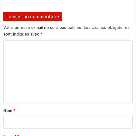
’
A
p
Laisser un commentaire
p
e
Votre adresse e-mail ne sera pas publiée.
Les champs obligatoires
l
sont indiqués avec
*
d
C
e
B
o
a
m
m
a
m
k
e
o
n
t
a
Nom
*
i
r
e