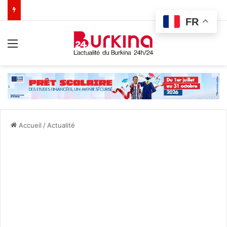
FR
Menu
Accueil
/
Actualité