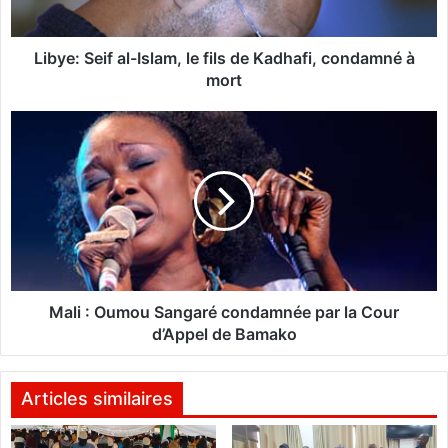
e
i
f
Libye: Seif al-Islam, le fils de Kadhafi, condamné à
a
mort
l
-
M
I
a
s
l
l
i
a
m
:
,
O
l
u
e
m
f
o
Mali : Oumou Sangaré condamnée par la Cour
i
u
d’Appel de Bamako
l
S
s
a
d
n
Articles similaires
e
g
K
a