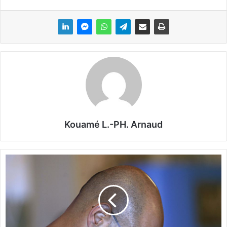
Kouamé L.-PH. Arnaud
L
i
b
y
e
:
S