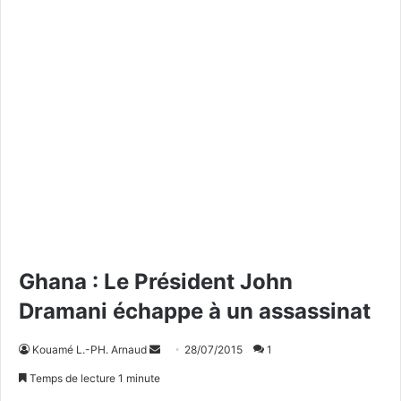
Ghana : Le Président John
Dramani échappe à un assassinat
Kouamé L.-PH. Arnaud
E
28/07/2015
1
n
Temps de lecture 1 minute
v