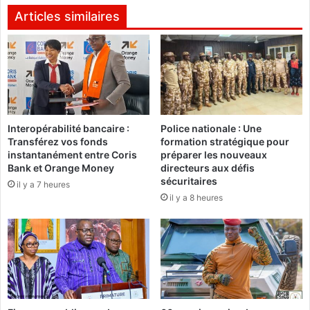
n
i
Articles similaires
t
d
r
e
e
n
d
t
’
J
a
o
f
h
Interopérabilité bancaire :
Police nationale : Une
f
n
Transférez vos fonds
formation stratégique pour
a
D
instantanément entre Coris
préparer les nouveaux
i
r
Bank et Orange Money
directeurs aux défis
r
a
sécuritaires
il y a 7 heures
e
m
il y a 8 heures
s
a
a
n
u
i
x
é
e
c
n
h
t
a
r
p