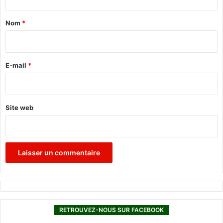
t
a
Nom
*
i
r
e
E-mail
*
*
Site web
RETROUVEZ-NOUS SUR FACEBOOK