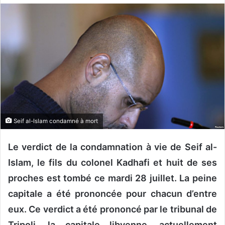
o
y
e
r
u
n
c
o
u
r
Seif al-Islam condamné à mort
r
i
Le verdict de la condamnation à vie de
Seif al-
e
Islam
, le fils du colonel Kadhafi et huit de ses
l
proches est tombé ce mardi 28 juillet. La peine
capitale a été prononcée pour chacun d’entre
eux. Ce verdict a été prononcé par le
tribunal de
Tripoli, la capitale libyenne, actuellement