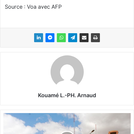
Source : Voa avec AFP
Kouamé L.-PH. Arnaud
L
a
B