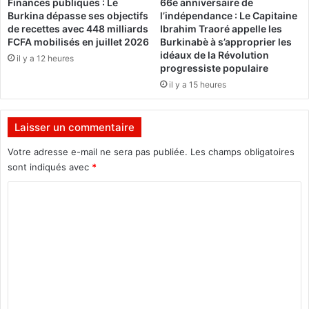
Finances publiques : Le
66e anniversaire de
e
p
Burkina dépasse ses objectifs
l’indépendance : Le Capitaine
p
e
de recettes avec 448 milliards
Ibrahim Traoré appelle les
r
à
FCFA mobilisés en juillet 2026
Burkinabè à s’approprier les
i
u
idéaux de la Révolution
il y a 12 heures
s
n
progressiste populaire
e
a
il y a 15 heures
s
s
s
a
Laisser un commentaire
s
Votre adresse e-mail ne sera pas publiée.
Les champs obligatoires
s
sont indiqués avec
*
i
n
C
a
t
o
m
m
e
n