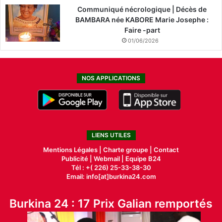
Communiqué nécrologique | Décès de
BAMBARA née KABORE Marie Josephe :
Faire -part
01/06/2026
NOS APPLICATIONS
LIENS UTILES
Mentions Légales |
Charte groupe |
Contact
Publicité
|
Webmail |
Equipe B24
Tél : +( 226) 25-33-38-30
Email: info[at]burkina24.com
Burkina 24 : 17 Prix Galian remportés