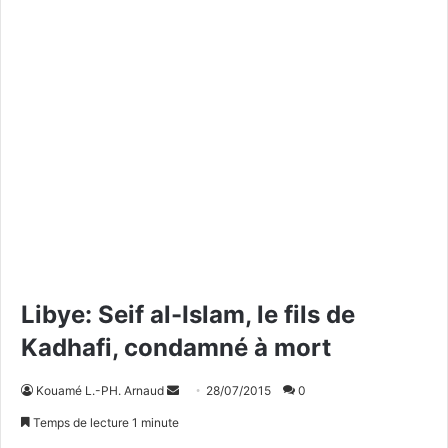
Libye: Seif al-Islam, le fils de
Kadhafi, condamné à mort
Kouamé L.-PH. Arnaud
E
28/07/2015
0
n
Temps de lecture 1 minute
v