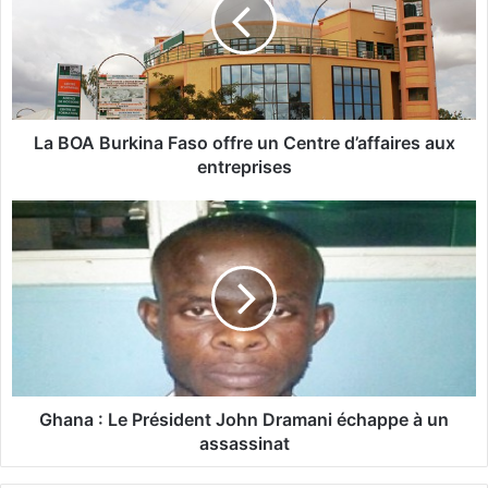
O
A
B
u
r
k
i
La BOA Burkina Faso offre un Centre d’affaires aux
n
entreprises
a
F
G
a
h
s
a
o
n
o
a
f
f
:
r
L
e
e
u
P
Ghana : Le Président John Dramani échappe à un
n
r
assassinat
C
é
e
s