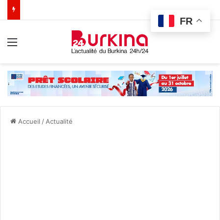
FR
Menu
Accueil
/
Actualité