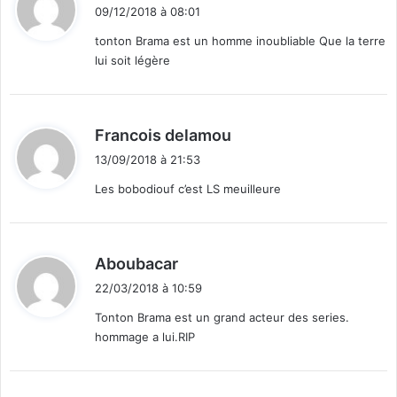
i
09/12/2018 à 08:01
t
tonton Brama est un homme inoubliable Que la terre
lui soit légère
:
d
Francois delamou
i
13/09/2018 à 21:53
t
Les bobodiouf c’est LS meuilleure
:
d
Aboubacar
i
22/03/2018 à 10:59
t
Tonton Brama est un grand acteur des series.
hommage a lui.RIP
: