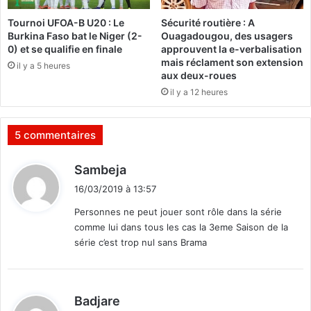
p
Tournoi UFOA-B U20 : Le
Sécurité routière : A
a
Burkina Faso bat le Niger (2-
Ouagadougou, des usagers
r
0) et se qualifie en finale
approuvent la e-verbalisation
t
mais réclament son extension
il y a 5 heures
i
aux deux-roues
p
il y a 12 heures
o
l
i
5 commentaires
t
i
d
Sambeja
q
i
u
16/03/2019 à 13:57
t
e
Personnes ne peut jouer sont rôle dans la série
comme lui dans tous les cas la 3eme Saison de la
:
série c’est trop nul sans Brama
d
Badjare