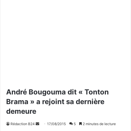
André Bougouma dit « Tonton
Brama » a rejoint sa dernière
demeure
Rédaction B24
E
17/08/2015
5
2 minutes de lecture
n