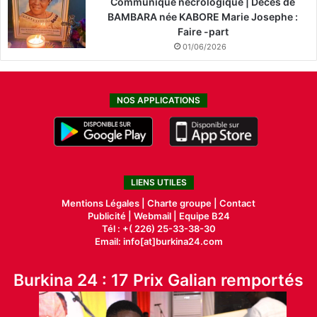
Communiqué nécrologique | Décès de
BAMBARA née KABORE Marie Josephe :
Faire -part
01/06/2026
NOS APPLICATIONS
LIENS UTILES
Mentions Légales |
Charte groupe |
Contact
Publicité
|
Webmail |
Equipe B24
Tél : +( 226) 25-33-38-30
Email: info[at]burkina24.com
Burkina 24 : 17 Prix Galian remportés