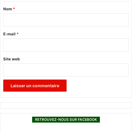
a
Nom
*
i
r
e
E-mail
*
*
Site web
RETROUVEZ-NOUS SUR FACEBOOK