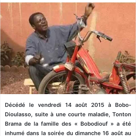
v
o
y
e
r
u
n
c
o
u
r
r
i
e
Décédé le vendredi 14 août 2015 à Bobo-
l
Dioulasso, suite à une courte maladie, Tonton
Brama de la famille des « Bobodiouf » a été
inhumé dans la soirée du dimanche 16 août au