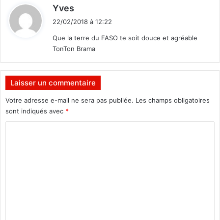
d
Yves
i
22/02/2018 à 12:22
t
Que la terre du FASO te soit douce et agréable
TonTon Brama
:
Laisser un commentaire
Votre adresse e-mail ne sera pas publiée.
Les champs obligatoires
sont indiqués avec
*
C
o
m
m
e
n
t