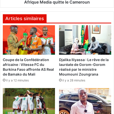
p
d
Afrique Media quitte le Cameroun
r
i
i
a
s
q
Articles similaires
o
u
n
i
,
t
B
t
l
e
é
l
G
e
Coupe de la Confédération
Djalika Iliyassa : Le rêve de la
o
C
africaine : Vitesse FC du
lauréate de Gorom-Gorom
u
a
Burkina Faso affronte AS Real
réalisé par le ministre
d
m
de Bamako du Mali
Moumouni Zoungrana
é
e
il y a 12 minutes
il y a 28 minutes
c
r
r
o
é
u
é
n
s
o
n