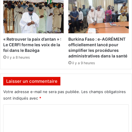
u
o
n
m
i
m
t
e
p
a
r
v
« Retrouver la paix d’antan » :
Burkina Faso : e-AGRÉMENT
è
a
Le CERFI forme les voix de la
officiellement lancé pour
s
n
foi dans le Bazèga
simplifier les procédures
d
t
administratives dans la santé
il y a 8 heures
e
"
il y a 9 heures
1
o
0
r
0
g
Laisser un commentaire
0
a
j
n
Votre adresse e-mail ne sera pas publiée.
Les champs obligatoires
e
i
sont indiqués avec
*
u
s
n
C
e
e
u
o
s
n
m
à
s