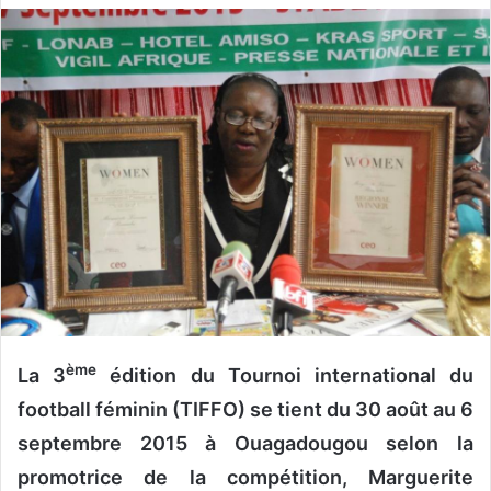
v
o
y
e
r
u
n
c
o
u
r
r
i
e
ème
La 3
édition du Tournoi international du
l
football féminin (TIFFO) se tient du 30 août au 6
septembre 2015 à Ouagadougou selon la
promotrice de la compétition, Marguerite