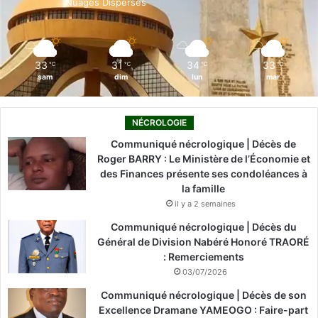
Nuages Dispersés
k
n
a
m
33
31
34
33
℃
℃
℃
℃
sam
dim
lun
mar
NÉCROLOGIE
Communiqué nécrologique | Décès de
Roger BARRY : Le Ministère de l’Économie et
des Finances présente ses condoléances à
la famille
il y a 2 semaines
Communiqué nécrologique | Décès du
Général de Division Nabéré Honoré TRAORÉ
: Remerciements
03/07/2026
Communiqué nécrologique | Décès de son
Excellence Dramane YAMEOGO : Faire-part