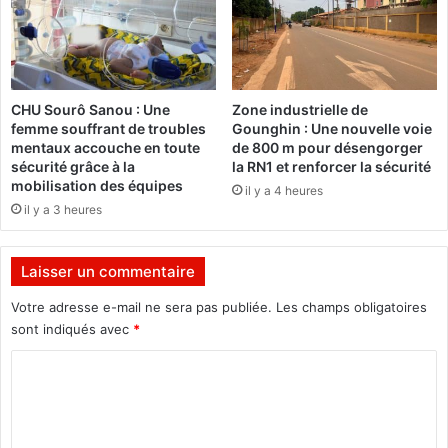
e
e
ç
r
u
s
l
O
a
u
CHU Sourô Sanou : Une
Zone industrielle de
v
a
femme souffrant de troubles
Gounghin : Une nouvelle voie
i
g
mentaux accouche en toute
de 800 m pour désengorger
s
a
sécurité grâce à la
la RN1 et renforcer la sécurité
i
d
mobilisation des équipes
il y a 4 heures
t
o
il y a 3 heures
e
u
d
g
e
o
Laisser un commentaire
s
u
m
a
Votre adresse e-mail ne sera pas publiée.
Les champs obligatoires
a
v
sont indiqués avec
*
n
e
C
i
c
f
l
o
e
e
m
s
s