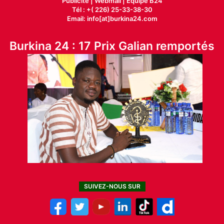
Publicité
|
Webmail |
Equipe B24
Tél : +( 226) 25-33-38-30
Email: info[at]burkina24.com
Burkina 24 : 17 Prix Galian remportés
SUIVEZ-NOUS SUR