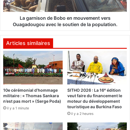
r
s
o
o
p
n
La garnison de Bobo en mouvement vers
o
d
Ouagadougou avec le soutien de la population.
r
e
t
B
i
o
Articles similaires
n
b
t
o
e
e
r
n
n
m
a
o
t
u
10e cérémonial d’hommage
SITHO 2026 : La 16ᵉ édition
i
v
militaire : « Thomas Sankara
veut faire du financement le
o
e
n’est pas mort » (Serge Poda)
moteur du développement
n
m
touristique au Burkina Faso
il y a 1 minute
a
e
il y a 2 heures
l
n
a
t
r
v