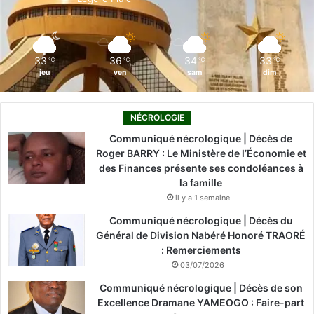
k
n
a
m
33
36
34
33
℃
℃
℃
℃
jeu
ven
sam
dim
NÉCROLOGIE
Communiqué nécrologique | Décès de
Roger BARRY : Le Ministère de l’Économie et
des Finances présente ses condoléances à
la famille
il y a 1 semaine
Communiqué nécrologique | Décès du
Général de Division Nabéré Honoré TRAORÉ
: Remerciements
03/07/2026
Communiqué nécrologique | Décès de son
Excellence Dramane YAMEOGO : Faire-part