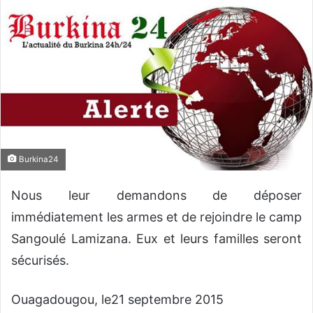
v
o
y
e
r
u
n
c
o
Burkina24
u
r
Nous leur demandons de déposer
r
immédiatement les armes et de rejoindre le camp
i
e
Sangoulé Lamizana. Eux et leurs familles seront
l
sécurisés.
Ouagadougou, le21 septembre 2015