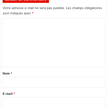
r
é
é
Votre adresse e-mail ne sera pas publiée.
Les champs obligatoires
s
sont indiqués avec
*
u
C
l
t
o
a
m
t
s
m
e
n
t
a
Nom
*
i
r
e
E-mail
*
*