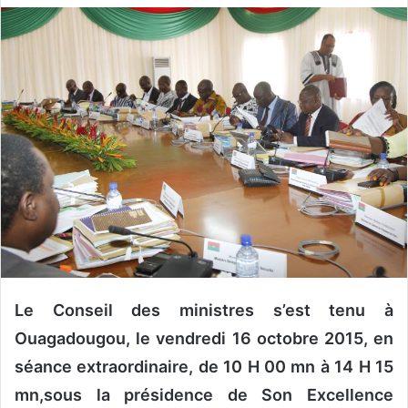
v
o
y
e
r
u
n
c
o
u
r
r
i
e
Le Conseil des ministres s’est tenu à
l
Ouagadougou, le vendredi 16 octobre 2015, en
séance extraordinaire, de 10 H 00 mn à 14 H 15
mn,sous la présidence de Son Excellence