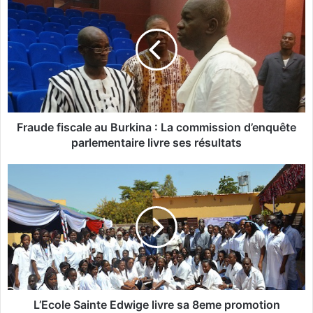
r
a
u
d
e
f
i
s
c
Fraude fiscale au Burkina : La commission d’enquête
a
parlementaire livre ses résultats
l
e
L
a
’
u
E
B
c
u
o
r
l
k
e
i
S
n
a
a
i
L’Ecole Sainte Edwige livre sa 8eme promotion