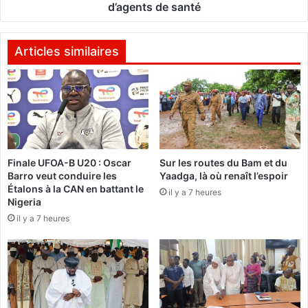
:
n
d’agents de santé
L
t
a
e
c
E
Articles similaires
o
d
m
w
m
i
i
g
s
e
s
l
i
i
Finale UFOA-B U20 : Oscar
Sur les routes du Bam et du
o
v
Barro veut conduire les
Yaadga, là où renaît l’espoir
n
r
Étalons à la CAN en battant le
d
il y a 7 heures
e
Nigeria
’
s
il y a 7 heures
e
a
n
8
q
e
u
m
ê
e
t
p
e