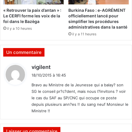
r
p
o
« Retrouver la paix d’antan » :
Burkina Faso : e-AGRÉMENT
a
m
Le CERFI forme les voix de la
officiellement lancé pour
r
o
foi dans le Bazèga
simplifier les procédures
l
t
administratives dans la santé
il y a 10 heures
e
i
il y a 11 heures
m
o
e
n
n
d
Un commentaire
t
’
a
a
d
vigilent
i
g
i
r
e
18/10/2015 à 16:45
t
e
n
Bravo au Ministre de la Jeunesse qui a balay? son
l
t
SG le conseil pr?c?dent, mais nous l?invitons ? voir
i
s
:
le cas du SAF au SP/CNC qui occupe ce poste
v
d
depuis plusieurs ann?es !! du sang neuf Monsieur le
r
e
e
Ministre !!
s
s
a
e
n
s
t
Laisser un commentaire