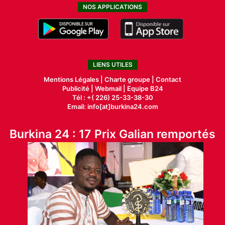
NOS APPLICATIONS
LIENS UTILES
Mentions Légales |
Charte groupe |
Contact
Publicité
|
Webmail |
Equipe B24
Tél : +( 226) 25-33-38-30
Email: info[at]burkina24.com
Burkina 24 : 17 Prix Galian remportés