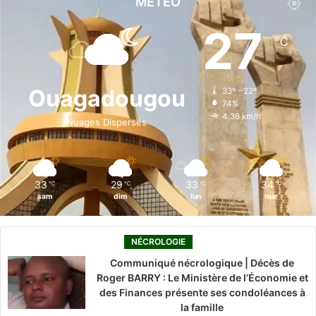
MÉTÉO
e
k
T
t
T
27
℃
b
e
u
a
o
o
d
b
g
k
Ouagadougou
33º - 22º
74%
o
i
e
r
4.36 km/h
Nuages Dispersés
k
n
a
m
33
29
33
34
℃
℃
℃
℃
sam
dim
lun
mar
NÉCROLOGIE
Communiqué nécrologique | Décès de
Roger BARRY : Le Ministère de l’Économie et
des Finances présente ses condoléances à
la famille