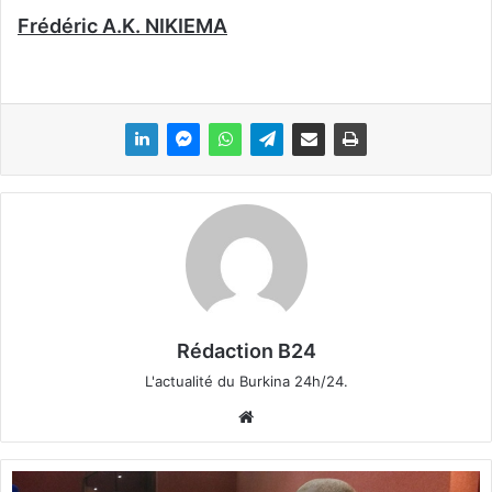
Frédéric A.K. NIKIEMA
Rédaction B24
L'actualité du Burkina 24h/24.
We
bsi
te
F