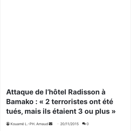
Attaque de l’hôtel Radisson à
Bamako : « 2 terroristes ont été
tués, mais ils étaient 3 ou plus »
Kouamé L.-PH. Arnaud
E
20/11/2015
0
n