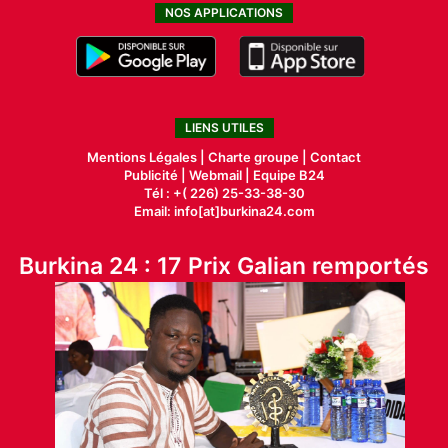
NOS APPLICATIONS
LIENS UTILES
Mentions Légales |
Charte groupe |
Contact
Publicité
|
Webmail |
Equipe B24
Tél : +( 226) 25-33-38-30
Email: info[at]burkina24.com
Burkina 24 : 17 Prix Galian remportés