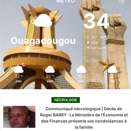
MÉTÉO
e
k
T
t
T
34
℃
b
e
u
a
o
o
d
b
g
k
Ouagadougou
34º - 30º
43%
o
i
e
r
3.61 km/h
Nuages Dispersés
k
n
a
m
32
35
32
34
℃
℃
℃
℃
ven
sam
dim
lun
NÉCROLOGIE
Communiqué nécrologique | Décès de
Roger BARRY : Le Ministère de l’Économie et
des Finances présente ses condoléances à
la famille