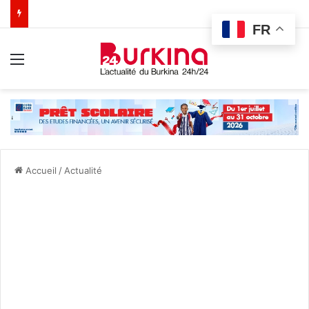
FR
Menu
Accueil
/
Actualité