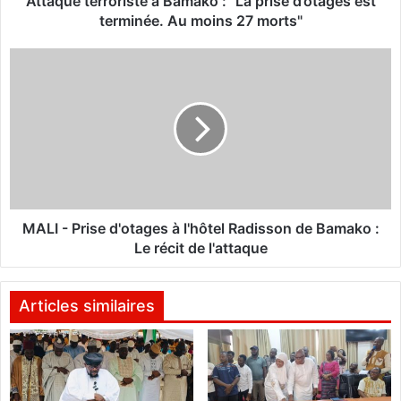
Attaque terroriste à Bamako : "La prise d’otages est
r
terminée. Au moins 27 morts"
o
r
M
i
A
s
L
t
I
e
-
à
P
B
r
a
i
m
s
a
e
MALI - Prise d'otages à l'hôtel Radisson de Bamako :
k
d
Le récit de l'attaque
o
'
:
o
"
t
Articles similaires
L
a
a
g
p
e
r
s
i
à