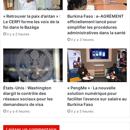
s
l
e
'
« Retrouver la paix d’antan » :
Burkina Faso : e-AGRÉMENT
d
h
Le CERFI forme les voix de la
officiellement lancé pour
’
ô
foi dans le Bazèga
simplifier les procédures
o
t
administratives dans la santé
il y a 2 heures
t
e
il y a 3 heures
a
l
g
R
e
a
s
d
e
i
s
s
t
s
t
o
États-Unis : Washington
« PengMe » : La nouvelle
e
n
élargit le contrôle des
solution numérique pour
r
d
réseaux sociaux pour les
faciliter l’avance sur salaire au
m
e
demandeurs de visa
Burkina Faso
i
B
il y a 4 heures
il y a 5 heures
n
a
é
m
e
a
Laisser un commentaire