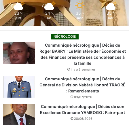
m
33
34
35
35
℃
℃
℃
℃
dim
lun
mar
mer
NÉCROLOGIE
Communiqué nécrologique | Décès de
Roger BARRY : Le Ministère de l’Économie et
des Finances présente ses condoléances à
la famille
il y a 2 semaines
Communiqué nécrologique | Décès du
Général de Division Nabéré Honoré TRAORÉ
: Remerciements
03/07/2026
Communiqué nécrologique | Décès de son
Excellence Dramane YAMEOGO : Faire-part
28/06/2026