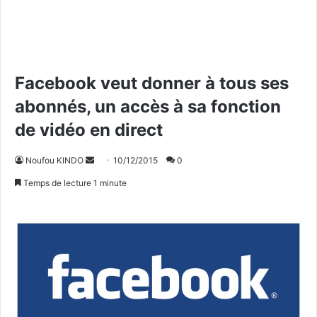
Facebook veut donner à tous ses
abonnés, un accès à sa fonction
de vidéo en direct
Noufou KINDO
E
10/12/2015
0
n
Temps de lecture 1 minute
v
o
y
e
r
u
n
c