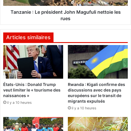
d
:
e
L
Tanzanie : Le président John Magufuli nettoie les
t
e
rues
i
p
r
r
s
é
Articles similaires
e
s
n
i
t
d
r
e
e
n
C
t
a
J
États-Unis : Donald Trump
Rwanda : Kigali confirme des
s
o
veut limiter le « tourisme des
discussions avec des pays
q
h
naissances »
européens sur le transit de
u
n
migrants expulsés
il y a 10 heures
e
M
il y a 10 heures
s
a
b
g
l
u
e
f