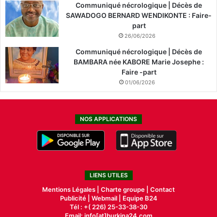
Communiqué nécrologique | Décès de
SAWADOGO BERNARD WENDIKONTE : Faire-
part
26/06/2026
Communiqué nécrologique | Décès de
BAMBARA née KABORE Marie Josephe :
Faire -part
01/06/2026
NOS APPLICATIONS
LIENS UTILES
Mentions Légales |
Charte groupe |
Contact
Publicité
|
Webmail |
Equipe B24
Tél : +( 226) 25-33-38-30
Email: info[at]burkina24.com