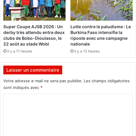
u
u
s
l
e
i
t
n
Super Coupe AJSB 2026 : Un
Lutte contre le paludisme : Le
b
e
derby très attendu entre deux
Burkina Faso intensifie la
r
t
clubs de Bobo-Dioulasso, le
riposte avec une campagne
i
t
22 août au stade Wobi
nationale
g
o
il y a 11 heures
il y a 12 heures
a
i
n
e
d
l
Laisser un commentaire
s
e
s
Votre adresse e-mail ne sera pas publiée.
Les champs obligatoires
r
sont indiqués avec
*
u
C
e
s
o
m
m
e