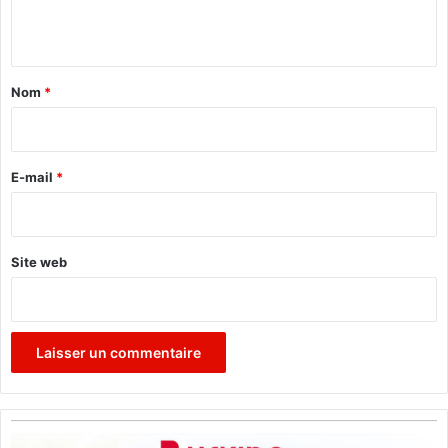
n
t
a
Nom
*
i
r
e
E-mail
*
*
Site web