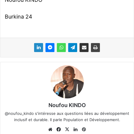
Burkina 24
Noufou KINDO
@noufou_kindo s'intéresse aux questions liées au développement
inclusif et durable. Il parle Population et Développement.
We
Fa
X
Lin
Pin