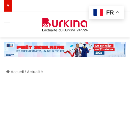
FR
Menu
Accueil
/
Actualité