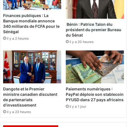
t
r
n
e
Finances publiques : La
i
c
Banque mondiale annonce
g
t
Bénin : Patrice Talon élu
340 milliards de FCFA pour le
é
i
président du premier Bureau
Sénégal
r
o
du Sénat
il y a 2 heures
i
n
il y a 20 heures
a
d
n
e
r
J
a
é
p
s
a
u
t
s
r
,
Dangote et le Premier
Paiements numériques :
i
u
ministre canadien discutent
PayPal déploie son stablecoin
e
n
de partenariats
PYUSD dans 27 pays africains
2
d’investissement
s
il y a 1 jour
0
i
il y a 23 heures
0
g
m
n