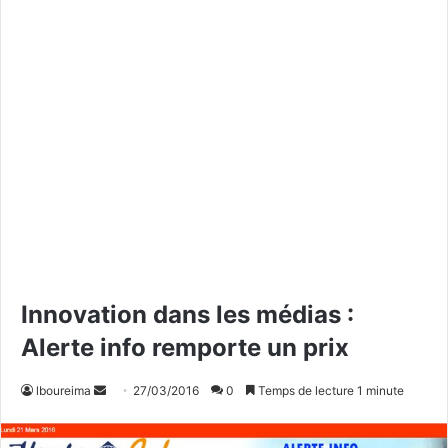
Innovation dans les médias :
Alerte info remporte un prix
lboureima
E
27/03/2016
0
Temps de lecture 1 minute
n
v