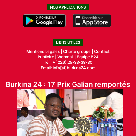
NOS APPLICATIONS
LIENS UTILES
Mentions Légales |
Charte groupe |
Contact
Publicité
|
Webmail |
Equipe B24
Tél : +( 226) 25-33-38-30
Email: info[at]burkina24.com
Burkina 24 : 17 Prix Galian remportés