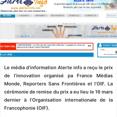
o
y
e
r
u
n
c
o
u
r
r
Le média d’information Alerte info a reçu le prix
i
de l’innovation organisé pa France Médias
e
Monde, Reporters Sans Frontières et l’OIF. La
l
cérémonie de remise du prix a eu lieu le 16 mars
dernier à l’Organisation internationale de la
Francophonie (OIF).