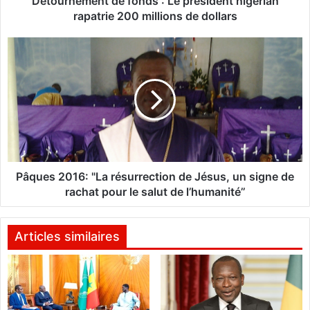
Détournement de fonds : Le président nigérian
n
rapatrie 200 millions de dollars
t
d
P
e
â
f
q
o
u
n
e
d
s
s
2
0
:
1
L
6
Pâques 2016: "La résurrection de Jésus, un signe de
e
:
rachat pour le salut de l’humanité’’
p
"
r
L
é
a
Articles similaires
s
r
i
é
d
s
e
u
n
r