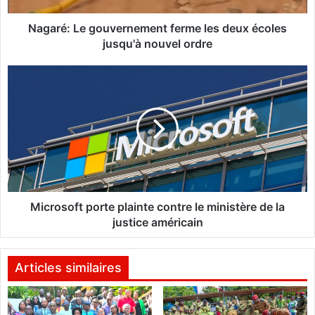
e
g
Nagaré: Le gouvernement ferme les deux écoles
o
jusqu'à nouvel ordre
u
v
M
e
i
r
c
n
r
e
o
m
s
e
o
n
f
t
t
f
p
Microsoft porte plainte contre le ministère de la
e
o
justice américain
r
r
m
t
e
e
Articles similaires
l
p
e
l
s
a