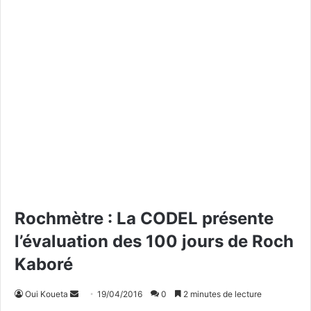
Rochmètre : La CODEL présente
l’évaluation des 100 jours de Roch
Kaboré
Oui Koueta
E
19/04/2016
0
2 minutes de lecture
n