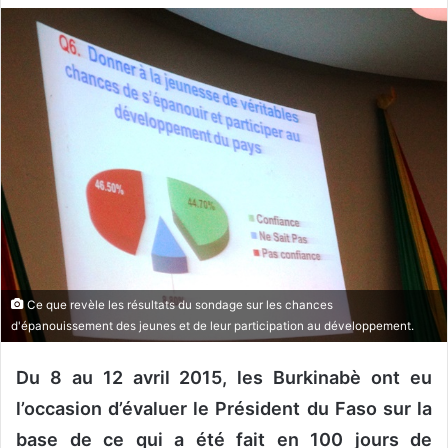
v
o
y
e
r
u
n
c
o
u
r
r
Ce que revèle les résultats du sondage sur les chances
i
d'épanouissement des jeunes et de leur participation au développement.
e
l
Du 8 au 12 avril 2015, les Burkinabè ont eu
l’occasion d’évaluer le Président du Faso sur la
base de ce qui a été fait en 100 jours de