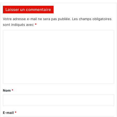
e
d
l
e
Laisser un commentaire
o
l
r
a
Votre adresse e-mail ne sera pas publiée.
Les champs obligatoires
d
j
sont indiqués avec
*
r
u
e
C
s
t
o
i
m
c
e
m
a
e
m
é
n
r
t
i
a
c
Nom
*
a
i
i
r
n
e
E-mail
*