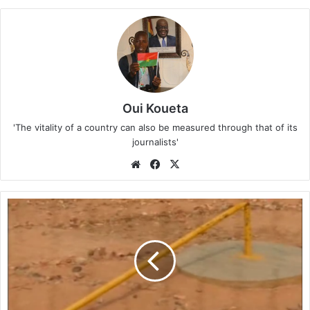
Oui Koueta
'The vitality of a country can also be measured through that of its
journalists'
We
Fa
X
bsi
ce
te
bo
N
ok
a
g
a
r
é
:
L