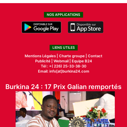
NOS APPLICATIONS
LIENS UTILES
Mentions Légales |
Charte groupe |
Contact
Publicité
|
Webmail |
Equipe B24
Tél : +( 226) 25-33-38-30
Email: info[at]burkina24.com
Burkina 24 : 17 Prix Galian remportés