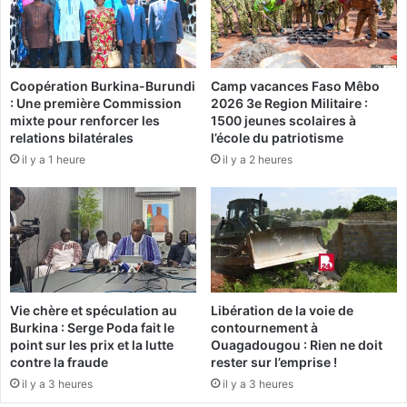
d
i
e
n
u
t
x
e
Coopération Burkina-Burundi
Camp vacances Faso Mêbo
é
c
: Une première Commission
2026 3e Region Militaire :
c
o
mixte pour renforcer les
1500 jeunes scolaires à
o
n
relations bilatérales
l’école du patriotisme
l
t
il y a 1 heure
il y a 2 heures
e
r
s
e
j
l
u
e
s
m
q
i
u
n
'
i
Vie chère et spéculation au
Libération de la voie de
à
s
Burkina : Serge Poda fait le
contournement à
n
t
point sur les prix et la lutte
Ouagadougou : Rien ne doit
o
è
contre la fraude
rester sur l’emprise !
u
r
il y a 3 heures
il y a 3 heures
v
e